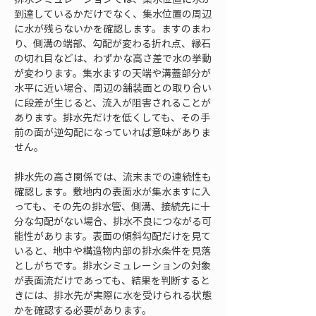
到達しているかだけでなく、集水位置の周辺
に水が残らないかを確認します。ますのまわ
り、側溝の端部、勾配が変わる折れ点、縁石
の切れ目などは、わずかな高さ差で水の挙動
が変わります。集水ますの天端や溝蓋部分が
水平に近い場合、周辺の舗装面との取り合い
に段差が生じると、流入が阻害されることが
あります。排水先だけを低くしても、その手
前の面が逆勾配になっていれば意味がありま
せん。
排水先の高さ関係では、流末までの連続性も
確認します。敷地内の表面水が集水ますに入
っても、その先の排水管、側溝、接続先に十
分な勾配がない場合、排水不良につながる可
能性があります。表面の傾斜勾配だけを見て
いると、地中や構造物内部の排水条件を見落
としがちです。排水シミュレーションの対象
が表面流だけであっても、結果を判断すると
きには、排水先が実際に水を受けられる状態
かを確認する必要があります。