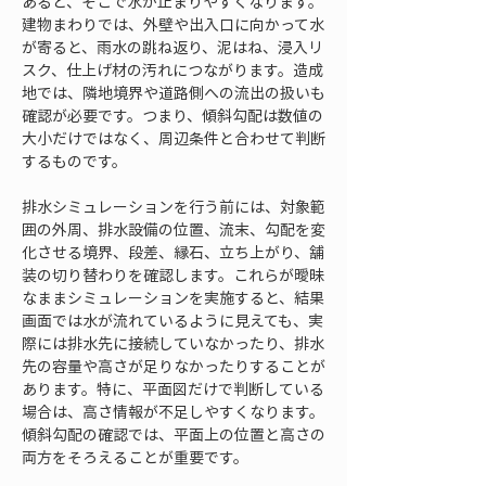
あると、そこで水が止まりやすくなります。
建物まわりでは、外壁や出入口に向かって水
が寄ると、雨水の跳ね返り、泥はね、浸入リ
スク、仕上げ材の汚れにつながります。造成
地では、隣地境界や道路側への流出の扱いも
確認が必要です。つまり、傾斜勾配は数値の
大小だけではなく、周辺条件と合わせて判断
するものです。
排水シミュレーションを行う前には、対象範
囲の外周、排水設備の位置、流末、勾配を変
化させる境界、段差、縁石、立ち上がり、舗
装の切り替わりを確認します。これらが曖昧
なままシミュレーションを実施すると、結果
画面では水が流れているように見えても、実
際には排水先に接続していなかったり、排水
先の容量や高さが足りなかったりすることが
あります。特に、平面図だけで判断している
場合は、高さ情報が不足しやすくなります。
傾斜勾配の確認では、平面上の位置と高さの
両方をそろえることが重要です。