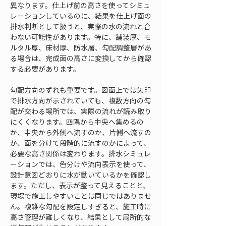
異なります。仕上げ前の高さを使ってシミュ
レーションしているのに、結果を仕上げ面の
排水判断として扱うと、実際の水の流れと合
わない可能性があります。特に、舗装厚、モ
ルタル厚、床材厚、防水層、勾配調整層があ
る場合は、完成面の高さに変換してから確認
する必要があります。
勾配方向のずれも重要です。図面上では矢印
で排水方向が示されていても、複数方向の勾
配が交わる場所では、実際の流れが読み取り
にくくなります。四隅から中央へ集めるの
か、中央から外側へ流すのか、片側へ流すの
か、面を分けて段階的に流すのかによって、
必要な高さ関係は変わります。排水シミュレ
ーションでは、色分けや流向表示を使って、
設計意図どおりに水が動いているかを確認し
ます。ただし、表示が整って見えることと、
現場で施工しやすいことは同じではありませ
ん。複雑な勾配を設定しすぎると、施工時に
高さ管理が難しくなり、結果として局所的な