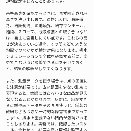
逆勾配が生じることがあります。
基準高さを確認するときは、まず固定される
高さを洗い出します。建物出入口、既設道
路、既設側溝、隣地境界、既存マンホール、
階段、スロープ、既設舗装との取り合いなど
は、自由に変更しにくい点です。これらの高
さが決まっている場合、その間をどのような
勾配でつなぐかが検討対象になります。排水
シミュレーションで全体を確認する前に、変
更できない点と調整できる点を分けておく
と、結果の解釈がしやすくなります。
また、測量データを使う場合は、点の密度に
も注意が必要です。広い範囲を少ない測点で
表現すると、実際にはある小さな凹凸が見え
なくなることがあります。反対に、細かすぎ
る点群や面データをそのまま使うと、舗装の
微細なざらつきや一時的な障害物まで拾って
しまい、排水上重要でない凹凸が強調される
こともあります。実務では、確認したいスケ
ールに合わせて、必要な高さ情報を整理する