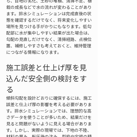
ち、目地の劣化、土砂の堆積、清掃不足、植
栽の成長などで水の流れが変わることがあり
ます。排水シミュレーションは完成直後の状
態を確認するだけでなく、将来変化しやすい
場所を見つける手がかりにもなります。低勾
配部に水が集中しやすい結果が出た場合は、
勾配の見直しだけでなく、清掃経路、点検位
置、補修しやすさも考えておくと、維持管理
につながる情報になります。
施工誤差と仕上げ厚を見
込んだ安全側の検討をす
る
傾斜勾配を設計どおりに確保するには、施工
誤差と仕上げ厚の影響を考える必要がありま
す。排水シミュレーションでは、理想的な高
さデータを使うことが多いため、結果だけを
見ると問題がないように見える場合がありま
す。しかし、実際の現場では、下地の不陸、
材料の厚み、転圧後の沈み、型枠や定規の精