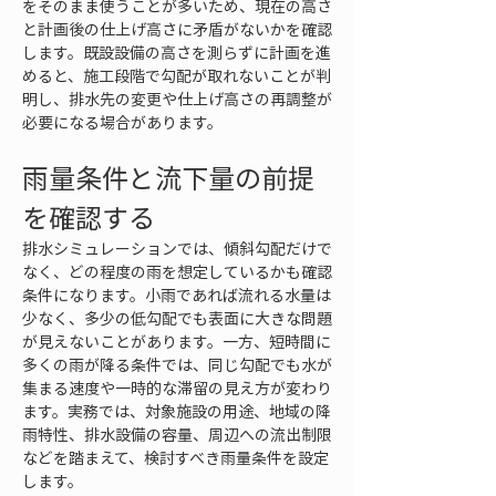
をそのまま使うことが多いため、現在の高さ
と計画後の仕上げ高さに矛盾がないかを確認
します。既設設備の高さを測らずに計画を進
めると、施工段階で勾配が取れないことが判
明し、排水先の変更や仕上げ高さの再調整が
必要になる場合があります。
雨量条件と流下量の前提
を確認する
排水シミュレーションでは、傾斜勾配だけで
なく、どの程度の雨を想定しているかも確認
条件になります。小雨であれば流れる水量は
少なく、多少の低勾配でも表面に大きな問題
が見えないことがあります。一方、短時間に
多くの雨が降る条件では、同じ勾配でも水が
集まる速度や一時的な滞留の見え方が変わり
ます。実務では、対象施設の用途、地域の降
雨特性、排水設備の容量、周辺への流出制限
などを踏まえて、検討すべき雨量条件を設定
します。