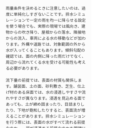
雨量条件を決めるときに注意したいのは、過
度に単純化しすぎないことです。排水シミュ
レーションで一定の雨を均一に降らせる設定
を使う場合でも、実際の現場では風向き、建
物からの吹き降り、屋根からの落水、隣接地
からの流入、車両による水の移動などが加わ
ります。外構や道路では、対象範囲の外から
水が入ってくることもあります。傾斜勾配の
確認では、面の内側に降った雨だけでなく、
周辺から流れてくる水を受ける可能性も考え
る必要があります。
流下量の前提では、表面の材質も関係しま
す。舗装面、土の面、砂利敷き、芝生、仕上
げ材のある床面では、水の浸透しやすさや流
れやすさが異なります。浸透を見込める面で
あっても、土が締め固まったり、目詰まりし
たり、下地が飽和したりすると、表面流が増
えることがあります。排水シミュレーション
を行う際には、表面の水がすべて流れる前提