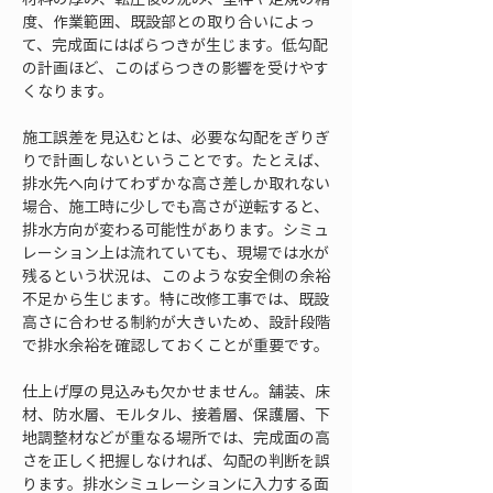
度、作業範囲、既設部との取り合いによっ
て、完成面にはばらつきが生じます。低勾配
の計画ほど、このばらつきの影響を受けやす
くなります。
施工誤差を見込むとは、必要な勾配をぎりぎ
りで計画しないということです。たとえば、
排水先へ向けてわずかな高さ差しか取れない
場合、施工時に少しでも高さが逆転すると、
排水方向が変わる可能性があります。シミュ
レーション上は流れていても、現場では水が
残るという状況は、このような安全側の余裕
不足から生じます。特に改修工事では、既設
高さに合わせる制約が大きいため、設計段階
で排水余裕を確認しておくことが重要です。
仕上げ厚の見込みも欠かせません。舗装、床
材、防水層、モルタル、接着層、保護層、下
地調整材などが重なる場所では、完成面の高
さを正しく把握しなければ、勾配の判断を誤
ります。排水シミュレーションに入力する面