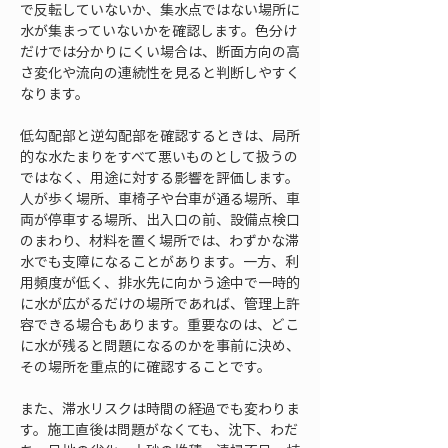
で反転していないか、集水点ではない場所に
水が集まっていないかを確認します。色分け
だけでは分かりにくい場合は、断面方向の高
さ変化や流向の連続性を見ると判断しやすく
なります。
低勾配部と逆勾配部を確認するときは、局所
的な水たまりをすべて悪いものとして扱うの
ではなく、用途に対する影響を評価します。
人が歩く場所、車椅子や台車が通る場所、車
両が停車する場所、出入口の前、設備点検口
のまわり、材料を置く場所では、わずかな滞
水でも支障になることがあります。一方、利
用頻度が低く、排水先に向かう途中で一時的
に水が広がるだけの場所であれば、管理上許
容できる場合もあります。重要なのは、どこ
に水が残ると問題になるのかを事前に決め、
その場所を重点的に確認することです。
また、滞水リスクは時間の経過でも変わりま
す。施工直後は問題がなくても、沈下、わだ