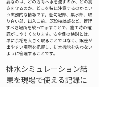
要なのは、どの方向へ水を流すのか、どの高
さを守るのか、どこを特に注意するのかとい
う実務的な情報です。低勾配部、集水部、取
り合い部、出入口前、既設接続部など、管理
すべき場所を絞って示すことで、施工時の確
認がしやすくなります。安全側の検討とは、
単に余裕を大きく取ることではなく、誤差が
出やすい場所を把握し、排水機能を失わない
ように管理することです。
排水シミュレーション結
果を現場で使える記録に
する
排水シミュレーションは、結果を見て終わり
にすると効果が限定されます。実務では、設
計確認、施工前打合せ、施工中の高さ管理、
完了検査、維持管理説明に使える形で記録す
ることが重要です。傾斜勾配の検討結果を記
録する際には、対象範囲、入力した高さ、想