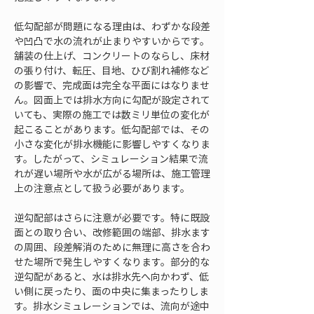
低勾配部が問題になる理由は、わずかな段差
や凹凸で水の流れが止まりやすいからです。
舗装の仕上げ、コンクリートのならし、床材
の張り付け、転圧、目地、ひび割れ補修など
の影響で、完成面は完全な平面にはなりませ
ん。図面上では排水方向に勾配が設定されて
いても、実際の施工では数ミリ単位の変化が
起こることがあります。低勾配部では、その
小さな変化が排水機能に影響しやすくなりま
す。したがって、シミュレーション結果で流
れが遅い場所や水が広がる場所は、施工管理
上の注意点として扱う必要があります。
逆勾配部はさらに注意が必要です。特に既設
面との取り合い、改修範囲の端部、排水ます
の周囲、段差解消のために無理に高さを合わ
せた場所で発生しやすくなります。部分的な
逆勾配があると、水は排水先へ向かわず、低
い側に戻ったり、面の中央に集まったりしま
す。排水シミュレーションでは、流向が途中