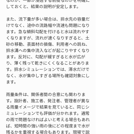
なのか、一部が浸透する前提なのかを明確に
しておくと、結果の説明が安定します。
また、流下量が多い場合は、排水先の容量だ
けでなく、途中の流路幅や流速も問題になり
ます。急な傾斜勾配を付けると水は流れやす
くなりますが、流れが速くなりすぎると、土
砂の移動、表面材の損傷、利用者への跳ね、
排水溝への集中流入などが起こりやすくなり
ます。反対に、勾配が緩すぎると水が広が
り、薄く残って乾きにくくなることがありま
す。排水シミュレーションでは、滞水だけで
なく、水が集中しすぎる場所も確認対象にし
ます。
雨量条件は、関係者間の合意にも関わりま
す。設計者、施工者、発注者、管理者が異な
る雨量イメージで結果を見ていると、同じシ
ミュレーションでも評価が分かれます。通常
の雨で問題なければよいと考える場合もあれ
ば、短時間の強い雨の後にどの程度まで水が
残るかを重視する場合もあります。現場で説