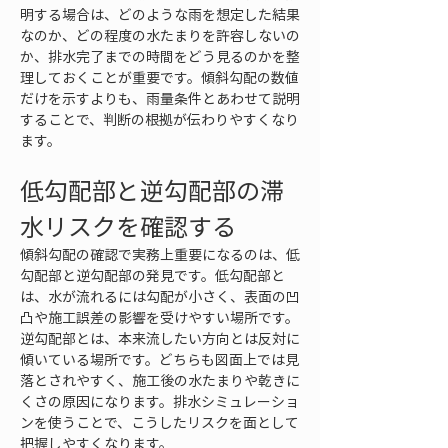
明する場合は、どのような雨を想定した結果
なのか、どの程度の水たまりを許容しないの
か、排水完了までの時間をどう見るのかを整
理しておくことが重要です。傾斜勾配の数値
だけを示すよりも、雨量条件とあわせて説明
することで、判断の根拠が伝わりやすくなり
ます。
低勾配部と逆勾配部の滞
水リスクを確認する
傾斜勾配の確認で実務上重要になるのは、低
勾配部と逆勾配部の発見です。低勾配部と
は、水が流れるには勾配が小さく、表面の凹
凸や施工誤差の影響を受けやすい場所です。
逆勾配部とは、本来流したい方向とは反対に
傾いている場所です。どちらも図面上では見
落とされやすく、施工後の水たまりや乾きに
くさの原因になります。排水シミュレーショ
ンを使うことで、こうしたリスクを面として
把握しやすくなります。