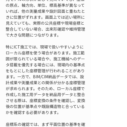
の原点、軸方向、単位、標高基準が異なって
いれば、他の測量成果や設計図面と重ねたと
きに位置がずれます。画面上では近い場所に
見えていても、実際の公共座標や現場座標と
整合していない場合、出来形確認や維持管理
で大きな問題につながります。
特にICT施工では、現場で扱いやすいように
ローカル座標を使う場合があります。施工範
囲が限られている場合や、施工機械へのデー
タ搭載を優先する場合には、現場内の基準点
をもとにした座標管理が行われることがあり
ます。一方で、BIM/CIM納品データでは、設
計成果や測量成果との関係が分かる座標管理
が求められます。そのため、ローカル座標で
作成した施工用データを納品用データと整合
させる際は、座標変換の条件を確認し、変換
後の位置が基準点や既設構造物と合っている
かを確認する必要があります。
座標系の確認では、まず平面位置の基準を確