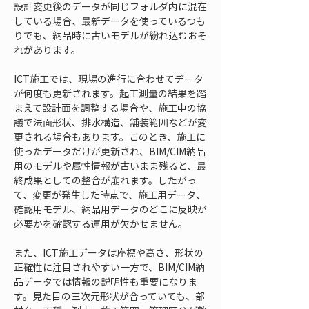
設計変更後のデータが同じフォルダ内に混在
している場合、最新データを使っているつも
りでも、納品時に古いモデルが紛れ込むおそ
れがあります。
ICT施工では、現場の進行に合わせてデータ
が何度も更新されます。起工測量の結果を踏
まえて設計面を調整する場合や、施工中の協
議で法面形状、排水構造、舗装範囲などが変
更される場合もあります。このとき、施工に
使ったデータだけが更新され、BIM/CIM納品
用のモデルや属性情報が古いまま残ると、最
終成果としての整合が崩れます。したがっ
て、変更が発生した時点で、施工用データ、
確認用モデル、納品用データのどこに反映が
必要かを確認する運用が欠かせません。
また、ICT施工データは座標や高さ、形状の
正確性に注目されやすい一方で、BIM/CIM納
品データでは情報の説明性も重要になりま
す。見た目の三次元形状が合っていても、部