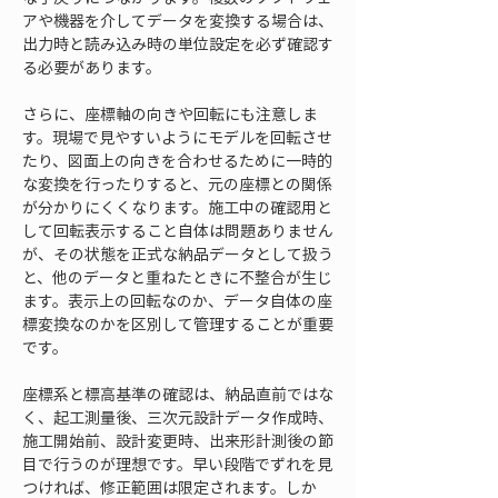
アや機器を介してデータを変換する場合は、
出力時と読み込み時の単位設定を必ず確認す
る必要があります。
さらに、座標軸の向きや回転にも注意しま
す。現場で見やすいようにモデルを回転させ
たり、図面上の向きを合わせるために一時的
な変換を行ったりすると、元の座標との関係
が分かりにくくなります。施工中の確認用と
して回転表示すること自体は問題ありません
が、その状態を正式な納品データとして扱う
と、他のデータと重ねたときに不整合が生じ
ます。表示上の回転なのか、データ自体の座
標変換なのかを区別して管理することが重要
です。
座標系と標高基準の確認は、納品直前ではな
く、起工測量後、三次元設計データ作成時、
施工開始前、設計変更時、出来形計測後の節
目で行うのが理想です。早い段階でずれを見
つければ、修正範囲は限定されます。しか