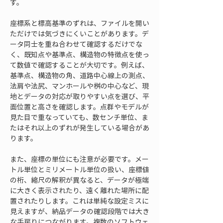
す。
座標系と標高基準のずれは、ファイルを開い
ただけでは気づきにくいことがあります。デ
ータ同士を重ね合わせて確認するだけでな
く、既知点や基準点、構造物の特徴点を使っ
て数値で確認することが大切です。例えば、
基準点、構造物の角、道路中心線上の測点、
法肩や法尻、マンホールや桝の中心など、現
地とデータの対応が取りやすい点を選び、平
面位置と高さを確認します。点群やモデルが
見た目で重なっていても、数センチ単位、ま
たはそれ以上のずれが発生している場合があ
ります。
また、座標の単位にも注意が必要です。メー
トル単位とミリメートル単位の扱い、座標値
の桁、縮尺の解釈が異なると、データが極端
に大きく表示されたり、遠く離れた場所に配
置されたりします。これは単純な設定ミスに
見えますが、納品データの確認段階では大き
な手戻りにつながります。複数のソフトウェ