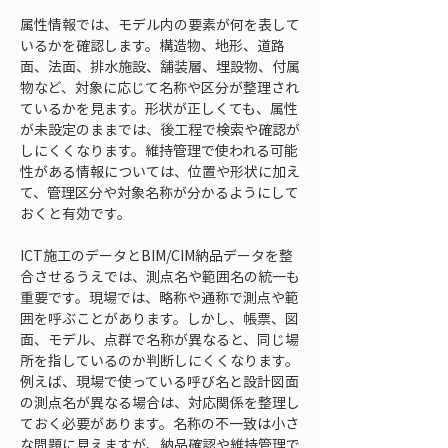
属性情報では、モデル内の要素が何を表して
いるかを確認します。構造物、地形、道路
面、法面、排水施設、舗装層、埋設物、付属
物など、対象に応じて名称や区分が整理され
ているかを見ます。形状が正しくても、属性
が未設定のままでは、後工程で検索や確認が
しにくくなります。維持管理で使われる可能
性がある情報については、位置や形状に加え
て、管理区分や対象名称が分かるようにして
おくと有効です。
ICT施工のデータとBIM/CIM納品データを整
合させるうえでは、測点名や範囲名の統一も
重要です。現場では、略称や通称で測点や範
囲を呼ぶことがあります。しかし、帳票、図
面、モデル、点群で名称が異なると、同じ場
所を指しているのか判断しにくくなります。
例えば、現場で使っている呼び名と設計図面
の測点名が異なる場合は、対応関係を整理し
ておく必要があります。名称の不一致は小さ
な問題に見えますが、納品確認や維持管理で