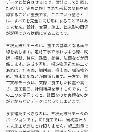
データと整合させるには、設計として計画し
た形状と、実際に施工された形状の関係を確
認することが重要です。ここでいう整合と
は、すべてを完全に同じ形にすることではあ
りません。設計、変更、施工、出来形の関係
が説明できる状態にすることです。
三次元設計データは、施工の基準となる面や
線を表します。道路工事であれば中心線、縦
断、横断、路床、路盤、舗装、法面などが関
係します。造成や河川、構造物周辺の施工で
あれば、計画面、掘削面、盛土面、構造物外
形、排水勾配などが関係します。一方で、施
工実績データは、実際に施工した位置や高
さ、施工範囲、計測結果を示すものです。こ
の二つを混同すると、計画なのか実績なのか
が分からないデータになってしまいます。
まず確認すべきなのは、三次元設計データの
バージョンです。ICT施工では、当初設計の
まま施工が進むとは限りません。起工測量で