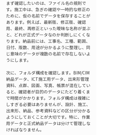
まず確認したいのは、ファイル名の規則で
す。施工中は、急ぎの確認や一時的な修正の
ために、仮の名前でデータを保存することが
あります。例えば、最新版、修正版、確認
用、最終、再修正といった曖昧な名称が並ぶ
と、どれが正式データなのか判断しにくくな
ります。納品前には、工事名、工種、範囲、
日付、版数、用途が分かるように整理し、同
じ意味のデータが複数の名前で存在しないよ
うにします。
次に、フォルダ構成を確認します。BIM/CIM
納品データ、ICT施工用データ、出来形管理
資料、点群、図面、写真、帳票が混在してい
ると、確認者が目的のデータにたどり着くま
で時間がかかります。フォルダ構成は複雑に
しすぎる必要はありませんが、設計、施工、
出来形、納品、参考資料などの区分が分かる
ようにしておくことが大切です。特に、作業
用データと正式納品データは分けて管理しな
ければなりません。