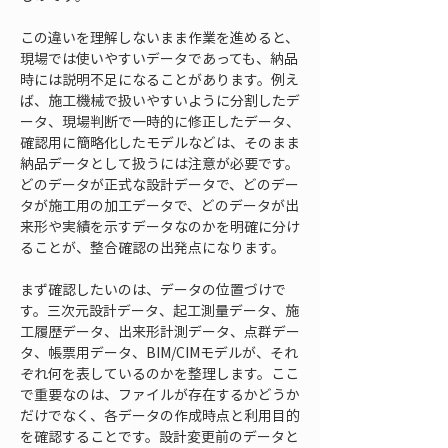
この違いを理解しないまま作業を進めると、
現場では使いやすいデータであっても、納品
時には説明不足になることがあります。例え
ば、施工機械で扱いやすいように分割したデ
ータ、現場判断で一時的に修正したデータ、
確認用に簡略化したモデルなどは、そのまま
納品データとして扱うには注意が必要です。
どのデータが正式な設計データで、どのデー
タが施工用の加工データで、どのデータが出
来形や実績を示すデータなのかを明確に分け
ることが、整合確認の出発点になります。
まず確認したいのは、データの位置づけで
す。三次元設計データ、起工測量データ、施
工履歴データ、出来形計測データ、点群デー
タ、帳票用データ、BIM/CIMモデルが、それ
ぞれ何を表しているのかを整理します。ここ
で重要なのは、ファイルが存在するかどうか
だけでなく、各データの作成時点と利用目的
を確認することです。設計変更前のデータと