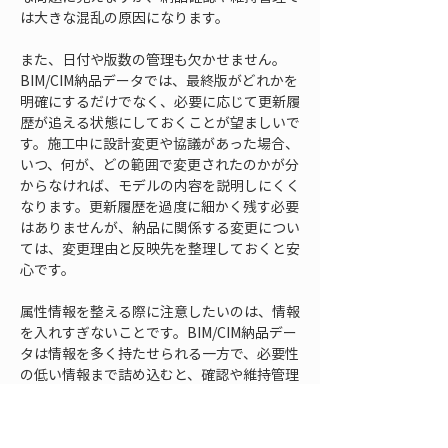
は大きな混乱の原因になります。
また、日付や版数の管理も欠かせません。
BIM/CIM納品データでは、最終版がどれかを
明確にするだけでなく、必要に応じて更新履
歴が追える状態にしておくことが望ましいで
す。施工中に設計変更や協議があった場合、
いつ、何が、どの範囲で変更されたのかが分
からなければ、モデルの内容を説明しにくく
なります。更新履歴を過度に細かく残す必要
はありませんが、納品に関係する変更につい
ては、変更理由と反映先を整理しておくと安
心です。
属性情報を整える際に注意したいのは、情報
を入れすぎないことです。BIM/CIM納品デー
タは情報を多く持たせられる一方で、必要性
の低い情報まで詰め込むと、確認や維持管理
の負担が増えます。重要なのは、後工程で使
う人が理解しやすく、必要な情報を探しやす
い状態にすることです。施工中の詳細なメモ