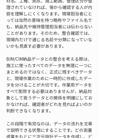
材名、工種、測点、施工範囲、管理区分が整
理されていなければ、後から確認する人が内
容を理解しにくくなります。現場担当者にと
っては当然の意味を持つ略称やファイル名で
も、納品先や維持管理担当者には伝わらない
ことがあります。そのため、整合確認では、
現場内だけで通じる名前や分類になっていな
いかも見直す必要があります。
BIM/CIM納品データとの整合を考える際は、
施工に使ったすべてのデータを無理に一つに
まとめるのではなく、正式に残すべきデータ
と、現場作業のために一時的に作成したデー
タを分けることが大切です。作業用データを
すべて削除する必要はありませんが、納品対
象として扱うデータとの関係を明確にしてお
かなければ、確認者がどれを見ればよいのか
判断できなくなります。
この段階で有効なのは、データの流れを文章
で説明できる状態にすることです。どの測量
成果をもとに三次元設計データを作成し、ど