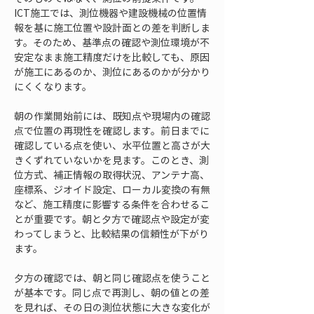
ICT施工では、測位機器や建設機械の位置情
報を基に施工位置や設計面との差を判断しま
す。そのため、基準点の確認や測位環境が不
安定なまま施工精度だけを比較しても、原因
が施工にあるのか、測位にあるのかが分かり
にくくなります。
朝の作業開始前には、既知点や現場内の確認
点で位置の再現性を確認します。前日までに
確認している点を使い、水平位置と高さが大
きくずれていないかを見ます。このとき、測
位方式、補正情報の取得状況、アンテナ高、
座標系、ジオイド設定、ローカル変換の有無
など、施工精度に影響する条件を合わせるこ
とが重要です。朝と夕方で確認点や設定が変
わってしまうと、比較結果の信頼性が下がり
ます。
夕方の確認では、朝と同じ確認点を使うこと
が基本です。同じ点で再測し、朝の値との差
を見れば、その日の測位状態に大きな変化が