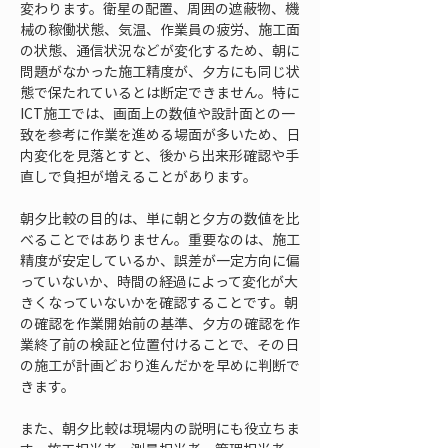
変わります。衛星の配置、周囲の遮蔽物、機
械の稼働状態、気温、作業員の疲労、施工面
の状態、通信状況などが変化するため、朝に
問題がなかった施工精度が、夕方にも同じ状
態で保たれているとは断定できません。特に
ICT施工では、画面上の数値や設計面との一
致を参考に作業を進める場面が多いため、日
内変化を見落とすと、後から出来形確認や手
直しで負担が増えることがあります。
朝夕比較の目的は、単に朝と夕方の数値を比
べることではありません。重要なのは、施工
精度が安定しているか、誤差が一定方向に偏
っていないか、時間の経過によって変化が大
きくなっていないかを確認することです。朝
の確認を作業開始前の基準、夕方の確認を作
業終了前の検証と位置付けることで、その日
の施工が計画どおり進んだかを早めに判断で
きます。
また、朝夕比較は現場内の説明にも役立ちま