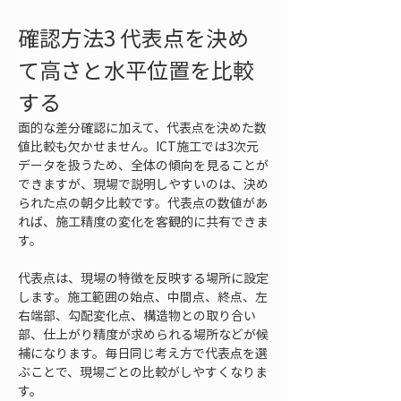
確認方法3 代表点を決め
て高さと水平位置を比較
する
面的な差分確認に加えて、代表点を決めた数
値比較も欠かせません。ICT施工では3次元
データを扱うため、全体の傾向を見ることが
できますが、現場で説明しやすいのは、決め
られた点の朝夕比較です。代表点の数値があ
れば、施工精度の変化を客観的に共有できま
す。
代表点は、現場の特徴を反映する場所に設定
します。施工範囲の始点、中間点、終点、左
右端部、勾配変化点、構造物との取り合い
部、仕上がり精度が求められる場所などが候
補になります。毎日同じ考え方で代表点を選
ぶことで、現場ごとの比較がしやすくなりま
す。