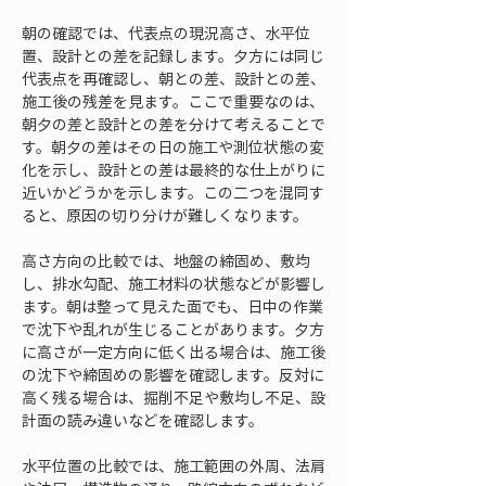
朝の確認では、代表点の現況高さ、水平位
置、設計との差を記録します。夕方には同じ
代表点を再確認し、朝との差、設計との差、
施工後の残差を見ます。ここで重要なのは、
朝夕の差と設計との差を分けて考えることで
す。朝夕の差はその日の施工や測位状態の変
化を示し、設計との差は最終的な仕上がりに
近いかどうかを示します。この二つを混同す
ると、原因の切り分けが難しくなります。
高さ方向の比較では、地盤の締固め、敷均
し、排水勾配、施工材料の状態などが影響し
ます。朝は整って見えた面でも、日中の作業
で沈下や乱れが生じることがあります。夕方
に高さが一定方向に低く出る場合は、施工後
の沈下や締固めの影響を確認します。反対に
高く残る場合は、掘削不足や敷均し不足、設
計面の読み違いなどを確認します。
水平位置の比較では、施工範囲の外周、法肩