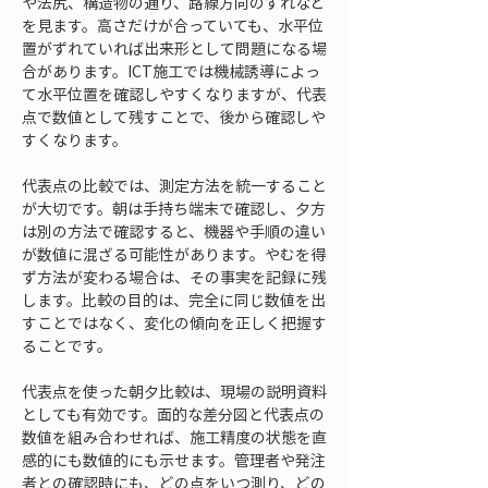
や法尻、構造物の通り、路線方向のずれなど
を見ます。高さだけが合っていても、水平位
置がずれていれば出来形として問題になる場
合があります。ICT施工では機械誘導によっ
て水平位置を確認しやすくなりますが、代表
点で数値として残すことで、後から確認しや
すくなります。
代表点の比較では、測定方法を統一すること
が大切です。朝は手持ち端末で確認し、夕方
は別の方法で確認すると、機器や手順の違い
が数値に混ざる可能性があります。やむを得
ず方法が変わる場合は、その事実を記録に残
します。比較の目的は、完全に同じ数値を出
すことではなく、変化の傾向を正しく把握す
ることです。
代表点を使った朝夕比較は、現場の説明資料
としても有効です。面的な差分図と代表点の
数値を組み合わせれば、施工精度の状態を直
感的にも数値的にも示せます。管理者や発注
者との確認時にも、どの点をいつ測り、どの