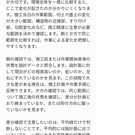
が大切です。現場全体を一度に比較すると、
どこで変化が起きたのか分かりにくくなりま
す。施工当日の作業範囲、切土や盛土の変化
が大きい範囲、構造物の近接部、すり付け
部、勾配変化点など、施工精度に注意が必要
な範囲を決めて確認します。朝と夕方で同じ
範囲を比較すれば、作業による変化を把握し
やすくなります。
朝の確認では、施工前または作業開始直後の
状態を設計データと照合します。設計面に対
して現況がどの程度高いのか、低いのか、左
右にずれているのかを見ます。この段階で大
きな差がある場合は、施工計画や作業手順に
反映できます。夕方の確認では、同じ範囲に
ついて施工後の状態を確認し、差分が計画ど
おり縮まっているか、または別の方向に偏っ
ていないかを見ます。
差分確認で注意したいのは、平均値だけで判
断しないことです。平均的には設計面に近づ
いていても、一部に大きな高低差や段差が残