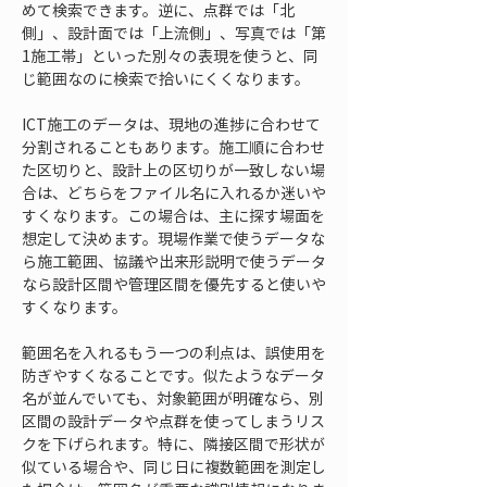
めて検索できます。逆に、点群では「北
側」、設計面では「上流側」、写真では「第
1施工帯」といった別々の表現を使うと、同
じ範囲なのに検索で拾いにくくなります。
ICT施工のデータは、現地の進捗に合わせて
分割されることもあります。施工順に合わせ
た区切りと、設計上の区切りが一致しない場
合は、どちらをファイル名に入れるか迷いや
すくなります。この場合は、主に探す場面を
想定して決めます。現場作業で使うデータな
ら施工範囲、協議や出来形説明で使うデータ
なら設計区間や管理区間を優先すると使いや
すくなります。
範囲名を入れるもう一つの利点は、誤使用を
防ぎやすくなることです。似たようなデータ
名が並んでいても、対象範囲が明確なら、別
区間の設計データや点群を使ってしまうリス
クを下げられます。特に、隣接区間で形状が
似ている場合や、同じ日に複数範囲を測定し