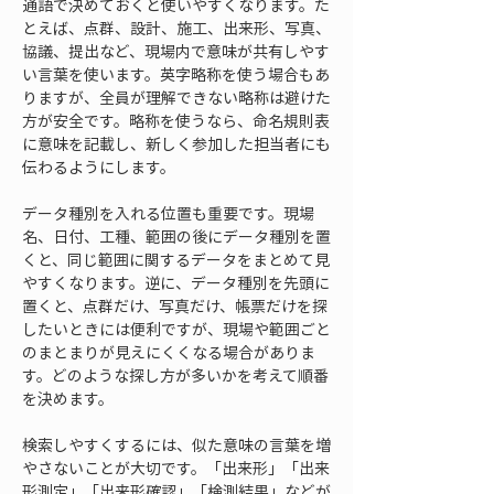
通語で決めておくと使いやすくなります。た
とえば、点群、設計、施工、出来形、写真、
協議、提出など、現場内で意味が共有しやす
い言葉を使います。英字略称を使う場合もあ
りますが、全員が理解できない略称は避けた
方が安全です。略称を使うなら、命名規則表
に意味を記載し、新しく参加した担当者にも
伝わるようにします。
データ種別を入れる位置も重要です。現場
名、日付、工種、範囲の後にデータ種別を置
くと、同じ範囲に関するデータをまとめて見
やすくなります。逆に、データ種別を先頭に
置くと、点群だけ、写真だけ、帳票だけを探
したいときには便利ですが、現場や範囲ごと
のまとまりが見えにくくなる場合がありま
す。どのような探し方が多いかを考えて順番
を決めます。
検索しやすくするには、似た意味の言葉を増
やさないことが大切です。「出来形」「出来
形測定」「出来形確認」「検測結果」などが