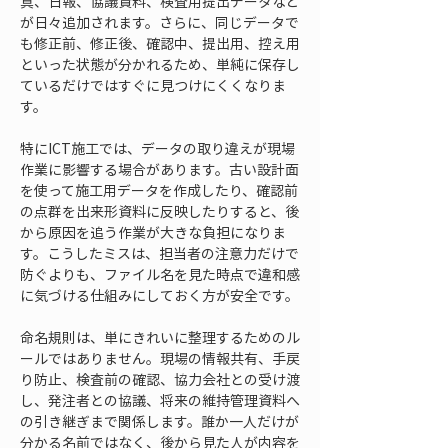
真、日報、協議資料、検査用提出データなど
が日々追加されます。さらに、同じデータで
も修正前、修正後、確認中、提出用、控え用
といった状態が分かれるため、単純に保存し
ているだけではすぐに見つけにくくなりま
す。
特にICT施工では、データの取り違えが現場
作業に影響する場合があります。古い設計面
を使って施工用データを作成したり、確認前
の点群を出来形資料に反映したりすると、後
から原因を追う作業が大きな負担になりま
す。こうしたミスは、担当者の注意力だけで
防ぐよりも、ファイル名を見た時点で違和感
に気づける仕組みにしておく方が安全です。
命名規則は、単にきれいに整理するためのル
ールではありません。現場の情報共有、手戻
り防止、検査前の確認、協力会社との受け渡
し、発注者との協議、将来の維持管理資料へ
の引き継ぎまで関係します。誰か一人だけが
分かる名前ではなく、後から見た人が内容を