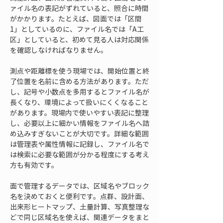
ァイル名の表記がずれていると、照合に時間
がかかります。たとえば、図面では「区間
1」としているのに、ファイル名では「A工
区」としていると、初めて見る人は対応関係
を確認しなければなりません。
測点や距離標を使う現場では、開始位置と終
了位置を名前に含める方法があります。ただ
し、記号や小数点を多用するとファイル名が
長くなり、環境によって扱いにくくなること
があります。現場内で使いやすい表記に整理
し、必要以上に細かい情報をファイル名へ詰
め込みすぎないことが大切です。詳細な範囲
は管理表や属性情報に記録し、ファイル名で
は検索に必要な範囲が分かる程度にする考え
方も有効です。
面で管理するデータでは、区域名やブロック
名を決めておくと便利です。点群、設計面、
出来形ヒートマップ、土量計算、写真整理な
どで同じ区域名を使えば、関連データをまと