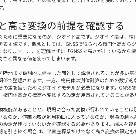
として残すのか、どの値を成果として出すのかを決めておくこ
す。
と高さ変換の前提を確認する
ぐために重要になるのが、ジオイド高です。ジオイド高は、楕
を表す値です。概念としては、GNSSで得られる楕円体高から
になります。ここを理解せずに「GNSSで高さが出ているから
高さと異なる値を使ってしまいます。
を陸地まで仮想的に延長した面として説明されることが多い基
関係で整理されます。一方、楕円体は測位計算のための数学的
その差を扱うためにジオイドモデルが必要になります。GNSS
、楕円体高から標高へ変換する設定が用意されていることがあ
換機能があることと、現場に合った変換が行われていることは
いるのか、作業地域が適用範囲に入っているのか、現場の測地
の設定が残っていないかを確認する必要があります。端末を複
器を引き継ぐ場合は、平面座標系だけでなく高さ変換の設定も