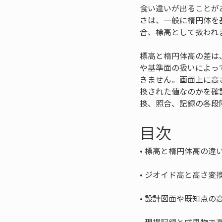
食い違いが出ることが
さは、一般に楕円体を
合、標高として扱われ
標高と楕円体高の差は
や基準面の扱いによっ
きません。画面上に高
換された値なのかを確
換、照合、記録の各段
目次
• 
• 
• 