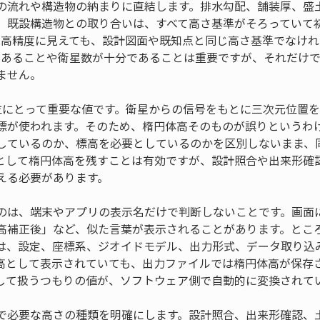
の流れや構造物の納まりに直結します。排水勾配、舗装厚、盛
、既設構造物との取り合いは、すべて高さ基準がそろっていて
さが高精度に見えても、設計図面や既知点と同じ高さ基準でなけ
態であることや衛星数が十分であることは重要ですが、それだけ
ません。
測位にとって重要な値です。衛星からの信号をもとに三次元位置
標が使われます。そのため、楕円体高そのものが誤りというわ
しているのか、標高を必要としているのかを区別しないまま、
として楕円体高を残すことは有効ですが、設計照合や出来形確
える必要があります。
のは、端末やアプリの表示名だけで判断しないことです。画面
高補正後」など、似た言葉が表示されることがあります。とこ
は、設定、座標系、ジオイドモデル、出力形式、データ取り込
高として表示されていても、出力ファイルでは楕円体高が保存
して扱うつもりの値が、ソフトウェア側で自動的に変換されて
で必要な高さの種類を明確にします。設計照合、出来形確認、