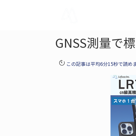
LRTK
Pho
GNSS測量で
この記事は平均6分15秒で読め