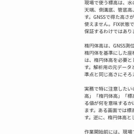
現場で使う標高は、水
天端、側溝底、管底高
す。GNSSで得た高
使えません。FIX状
保証するわけではあり
楕円体高は、GNSS
楕円体を基準にした座
は、楕円体高を必要と
す。解析用の元データ
準点と同じ高さにそろ
実務で特に注意したい
高」「楕円体高」「標
る値が何を意味するか
ます。ある画面では標
す。逆に、楕円体高と
作業開始前には、現場