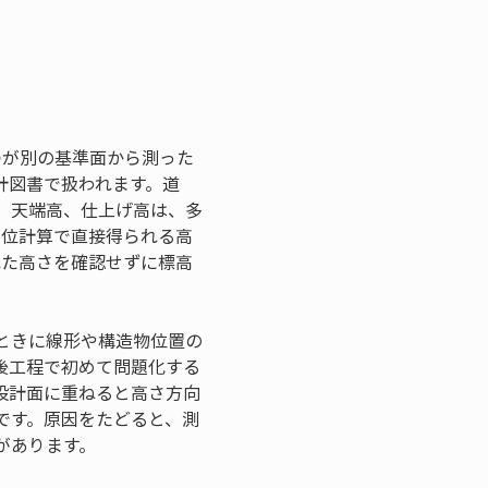
つが別の基準面から測った
計図書で扱われます。道
、天端高、仕上げ高は、多
測位計算で直接得られる高
れた高さを確認せずに標高
。
ときに線形や構造物位置の
後工程で初めて問題化する
設計面に重ねると高さ方向
です。原因をたどると、測
があります。