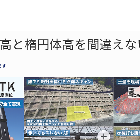
ne
LiDAR
ドローン
360
ソーラー
標高と楕円体高を間違えな
ます