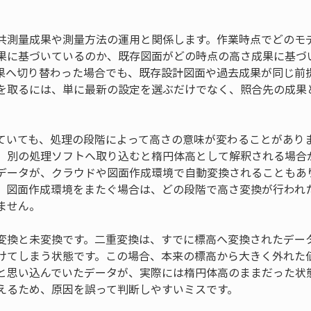
共測量成果や測量方法の運用と関係します。作業時点でどのモ
果に基づいているのか、既存図面がどの時点の高さ成果に基づ
果へ切り替わった場合でも、既存設計図面や過去成果が同じ前
を取るには、単に最新の設定を選ぶだけでなく、照合先の成果
ていても、処理の段階によって高さの意味が変わることがあり
、別の処理ソフトへ取り込むと楕円体高として解釈される場合
データが、クラウドや図面作成環境で自動変換されることもあ
、図面作成環境をまたぐ場合は、どの段階で高さ変換が行われ
ません。
変換と未変換です。二重変換は、すでに標高へ変換されたデー
けてしまう状態です。この場合、本来の標高から大きく外れた
と思い込んでいたデータが、実際には楕円体高のままだった状
えるため、原因を誤って判断しやすいミスです。