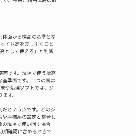
とが、標高と楕円体高の取
円体面から標高の基準とな
ジオイド高を差し引くこと
標高として使える」と判断
準面です。現場で使う標高
な基準面です。二つの面は
端末や処理ソフトでは、ジ
ります。
別だという点です。どのジ
系や座標系の設定と整合し
数の現場で使い回す場合
初期確認に含めるべきで