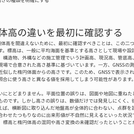
体高の違いを最初に確認する
楕円体高を間違えないために、最初に確認すべきことは、この二
す。標高は、一般に平均海面を基準とする高さとして現場や設
、構造物、外構などの施工管理でいう計画高、現況高、管底高
現場で合意された高さ基準に基づいています。一方、GNSSの
近似した楕円体面からの高さです。このため、GNSSで表示さ
照合に使う高さと異なる値を採用してしまう可能性があります
いにとどまりません。平面位置の誤りは、図面や地図に重ねた
ものです。しかし高さの誤りは、数値だけでは発見しにくく、
えば、横断図に取り込んだ地盤高が全体的に合わない、点群を
合わせたつもりなのに出来形値が不自然に見えるといった状況
、標高と楕円体高の混同や高さ変換の未確認だったということ