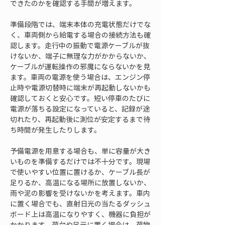
できたのかを確認する手間が増えます。
準備段階では、端末本体の充電状態だけでな
く、車両側から給電する場合の接続方法も確
認します。走行中の振動で電源ケーブルが抜
けないか、端子に無理な力がかからないか、
ケーブルが運転操作の邪魔にならないかを見
ます。車両の電源を使う場合は、エンジン停
止時や電源切替時に端末が再起動しないかも
確認しておくと安心です。短い停車のたびに
電源が落ちる設定になっていると、記録が途
切れたり、再起動後に測位が安定するまで待
ち時間が発生したりします。
予備電源を用意する場合も、単に容量が大き
いものを準備するだけでは不十分です。現場
で使いやすい位置に置けるか、ケーブル長が
足りるか、高温になる場所に放置しないか、
雨や泥の影響を受けないかを考えます。車内
に置く場合でも、直射日光の当たるダッシュ
ボード上は高温になりやすく、機器に負担が
かかります。荷台や足元に置く場合は、荷物