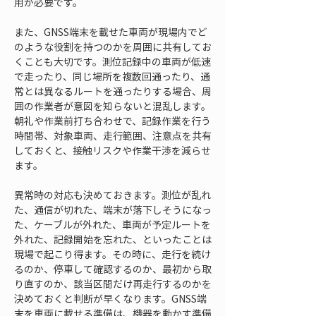
用が必要です。
また、GNSS端末を載せた車両が現場内でど
のような役割を持つのかを周囲に共有してお
くことも大切です。測位記録中の車両が低速
で走ったり、同じ場所を複数回通ったり、通
常とは異なるルートを通ったりする場合、周
囲の作業者が意図を知らないと混乱します。
朝礼や作業前打ち合わせで、記録作業を行う
時間帯、対象車両、走行範囲、注意点を共有
しておくと、接触リスクや作業干渉を減らせ
ます。
異常時の対応も決めておきます。測位が乱れ
た、通信が切れた、端末が落下しそうになっ
た、ケーブルが外れた、車両が予定ルートを
外れた、記録開始を忘れた、といったことは
現場で起こり得ます。その時に、走行を続け
るのか、停車して確認するのか、最初から取
り直すのか、該当区間だけ再走行するのかを
決めておくと判断が早くなります。GNSS端
末を車両に載せる準備は、機器を動かす準備