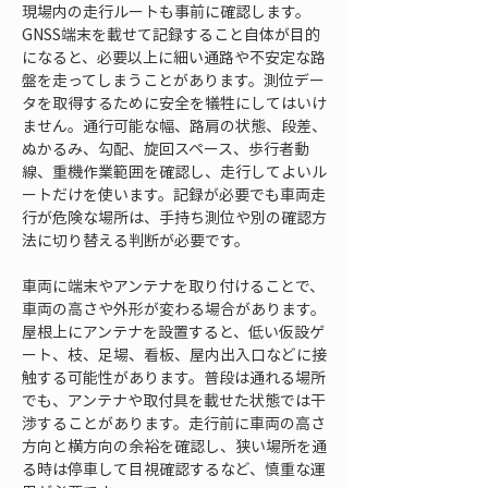
現場内の走行ルートも事前に確認します。
GNSS端末を載せて記録すること自体が目的
になると、必要以上に細い通路や不安定な路
盤を走ってしまうことがあります。測位デー
タを取得するために安全を犠牲にしてはいけ
ません。通行可能な幅、路肩の状態、段差、
ぬかるみ、勾配、旋回スペース、歩行者動
線、重機作業範囲を確認し、走行してよいル
ートだけを使います。記録が必要でも車両走
行が危険な場所は、手持ち測位や別の確認方
法に切り替える判断が必要です。
車両に端末やアンテナを取り付けることで、
車両の高さや外形が変わる場合があります。
屋根上にアンテナを設置すると、低い仮設ゲ
ート、枝、足場、看板、屋内出入口などに接
触する可能性があります。普段は通れる場所
でも、アンテナや取付具を載せた状態では干
渉することがあります。走行前に車両の高さ
方向と横方向の余裕を確認し、狭い場所を通
る時は停車して目視確認するなど、慎重な運