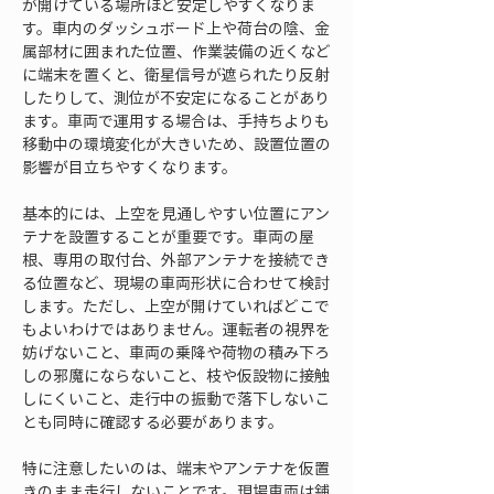
が開けている場所ほど安定しやすくなりま
す。車内のダッシュボード上や荷台の陰、金
属部材に囲まれた位置、作業装備の近くなど
に端末を置くと、衛星信号が遮られたり反射
したりして、測位が不安定になることがあり
ます。車両で運用する場合は、手持ちよりも
移動中の環境変化が大きいため、設置位置の
影響が目立ちやすくなります。
基本的には、上空を見通しやすい位置にアン
テナを設置することが重要です。車両の屋
根、専用の取付台、外部アンテナを接続でき
る位置など、現場の車両形状に合わせて検討
します。ただし、上空が開けていればどこで
もよいわけではありません。運転者の視界を
妨げないこと、車両の乗降や荷物の積み下ろ
しの邪魔にならないこと、枝や仮設物に接触
しにくいこと、走行中の振動で落下しないこ
とも同時に確認する必要があります。
特に注意したいのは、端末やアンテナを仮置
きのまま走行しないことです。現場車両は舗