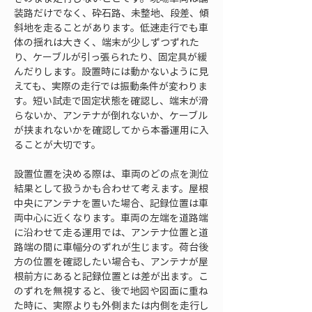
装路だけでなく、砕石路、未整地、段差、傾
斜地を走ることがあります。低速走行でも車
体の揺れは大きく、端末が少しずつずれた
り、ケーブルが引っ張られたり、固定具が緩
んだりします。設置時には動かないように見
えても、実際の走行では振動条件が変わりま
す。短い試走で固定状態を確認し、端末が滑
らないか、アンテナが倒れないか、ケーブル
が挟まれないかを確認してから本番運用に入
ることが大切です。
設置位置を決める際は、車両のどの点を測位
結果として扱うかも合わせて考えます。屋根
中央にアンテナを置いた場合、記録位置は車
両中心に近くなります。車両の左端を道路端
に沿わせて走る運用では、アンテナ位置と道
路端の間に車幅分のずれが生じます。荷台後
方の位置を確認したい場合も、アンテナが屋
根前方にあると記録位置とは差が出ます。こ
のずれを無視すると、後で地図や図面に重ね
た時に、実際よりも外側または内側を走行し