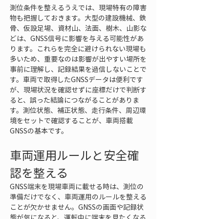
測位条件を整えるうえでは、現場特有の障害
物も把握しておきます。大型の建設機械、鉄
骨、仮設足場、資材山、法面、樹木、山影な
どは、GNSS信号に影響を与える可能性があ
ります。これらを完全に避けられない現場も
多いため、重要なのは影響が出やすい場所を
事前に理解し、記録結果を過信しないことで
す。車両で取得したGNSSデータは便利です
が、現場状況を確認せずに座標だけで判断す
ると、誤った結論につながることがありま
す。測位状態、補正状態、走行条件、周辺環
境をセットで確認することが、車両搭載
GNSSの基本です。
車両運用ルールと安全確
認を整える
GNSS端末を現場車両に載せる時は、測位の
準備だけでなく、車両運用のルールを整える
ことが欠かせません。GNSSの画面や記録状
態が気になると、運転中に端末を見たくなる