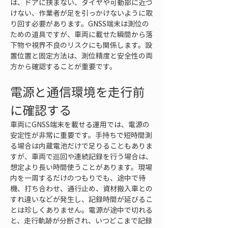
は、ドアに挟まない、タイヤや可動部に近づ
けない、作業者が足を引っかけないように取
り回す必要があります。GNSS端末は測位の
ための道具ですが、車両に載せた瞬間から落
下物や視界不良のリスクにも関係します。設
置位置と固定方法は、測位精度と安全性の両
方から確認することが重要です。
電源と通信環境を走行前
に確認する
車両にGNSS端末を載せる運用では、電源の
安定性が非常に重要です。手持ちで短時間測
る場合は内蔵電池だけで足りることもありま
すが、車両で巡回や連続記録を行う場合は、
想定より長い時間使うことがあります。現場
内を一周するだけのつもりでも、途中で待
機、打ち合わせ、通行止め、資材搬入車との
すれ違いなどが発生し、記録時間が延びるこ
とは珍しくありません。電源が途中で切れる
と、走行軌跡が分断され、いつどこまで記録