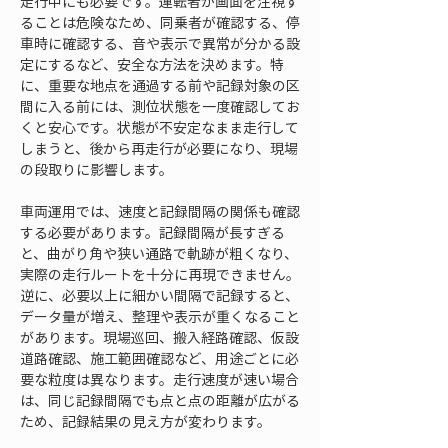
走行中にも必要です。運転者が画面を注視す
ることは危険なため、同乗者が確認する、停
車時に確認する、音や表示で異常が分かる設
定にするなど、安全な方法を決めます。特
に、重要な地点を通過する前や記録対象の区
間に入る前には、測位状態を一度確認してお
くと安心です。状態が不安定なまま走行して
しまうと、後から再走行が必要になり、現場
の段取りに影響します。
車両運用では、速度と記録間隔の関係も確認
する必要があります。記録間隔が長すぎる
と、曲がり角や狭い通路で軌跡が粗くなり、
実際の走行ルートを十分に再現できません。
逆に、必要以上に細かい間隔で記録すると、
データ量が増え、整理や表示が重くなること
があります。現場巡回、搬入経路確認、仮設
道路確認、施工範囲確認など、用途ごとに必
要な粒度は異なります。走行速度が速い場合
は、同じ記録間隔でも点と点の距離が広がる
ため、記録結果の見え方が変わります。