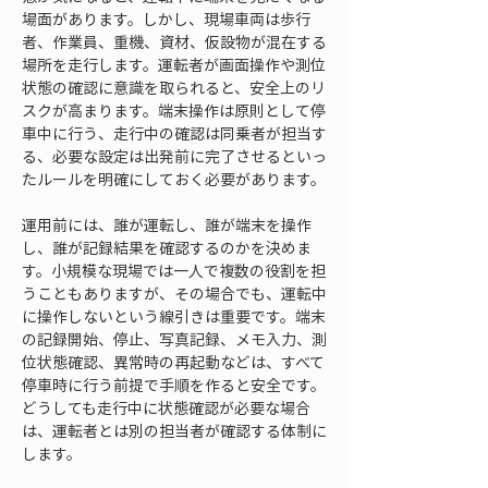
場面があります。しかし、現場車両は歩行
者、作業員、重機、資材、仮設物が混在する
場所を走行します。運転者が画面操作や測位
状態の確認に意識を取られると、安全上のリ
スクが高まります。端末操作は原則として停
車中に行う、走行中の確認は同乗者が担当す
る、必要な設定は出発前に完了させるといっ
たルールを明確にしておく必要があります。
運用前には、誰が運転し、誰が端末を操作
し、誰が記録結果を確認するのかを決めま
す。小規模な現場では一人で複数の役割を担
うこともありますが、その場合でも、運転中
に操作しないという線引きは重要です。端末
の記録開始、停止、写真記録、メモ入力、測
位状態確認、異常時の再起動などは、すべて
停車時に行う前提で手順を作ると安全です。
どうしても走行中に状態確認が必要な場合
は、運転者とは別の担当者が確認する体制に
します。