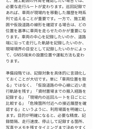
と、施工範囲の外周を確認したい場合では、
必要な走行ルートが変わります。巡回記録で
あれば、車両が現場内を移動した履歴を時系
列で追えることが重要です。一方で、施工範
囲や仮設道路の線形を確認する場合は、どの
位置を基準に車両を走らせたのかが重要にな
ります。車両の中心を記録したいのか、道路
端に沿って走行した軌跡を記録したいのか、
現場境界の目安として記録したいのかによっ
て、GNSS端末の設置位置や運転方法も変わ
ります。
準備段階では、記録対象を具体的に言語化し
ておくことが大切です。単に「車両位置を取
る」ではなく、「仮設道路の中心線に近い走
行軌跡を残す」「資材置場までの搬入経路を
記録する」「現場内の巡回ルートを日ごとに
比較する」「危険箇所付近への接近履歴を確
認する」というように、利用場面を明確にし
ます。目的が明確になると、必要な精度、記
録間隔、走行速度、停止して記録する箇所、
写真やメモを残すタイミングまで決めやすく