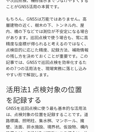
や次回点検、補修指示までつなげやすくする
ことがGNSS活用の本質です。
もちろん、GNSSは万能ではありません。高
層建物の近く、樹木の下、トンネル内、屋
内、橋の下などでは測位が不安定になる場合
があります。巡回点検で使う場合も、常に高
精度な座標が得られると考えるのではなく、
点検目的に応じた精度、記録方法、補助情報
の残し方を決めておくことが重要です。この
記事では、GNSSで巡回点検を効率化するた
めの7つの活用法を、現場実務に落とし込み
やすい形で解説します。
活用法1 点検対象の位置
を記録する
GNSSを巡回点検に使う最も基本的な活用法
は、点検対象の位置を記録することです。道
路標識、照明柱、集水桝、マンホール、擁
壁、法面、排水施設、境界杭、仮設物、構内