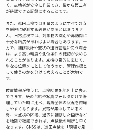
く、点検者が安全に作業でき、後から第三者
が確認できる記録にすることです。
また、巡回点検では測量のようにすべての点
を厳密に観測する必要があるとは限りませ
ん。日常点検では、対象物の識別や再訪問に
十分な精度があればよい場合もあります。一
方で、補修設計や変状の進行管理に使う場合
は、より高い精度や測位条件の確認が求めら
れることがあります。点検の目的に応じて、
単なる位置メモとして使うのか、管理座標と
して使うのかを分けて考えることが大切で
す。
位置情報が整うと、点検結果を地図上に表示
できます。紙の台帳や写真フォルダだけで管
理していた時に比べ、現場全体の状況を俯瞰
しやすくなります。異常が集中している区
間、未点検の区域、過去に補修した箇所など
を地図で確認できれば、点検後の判断も早く
なります。GNSSは、巡回点検を「現場で見