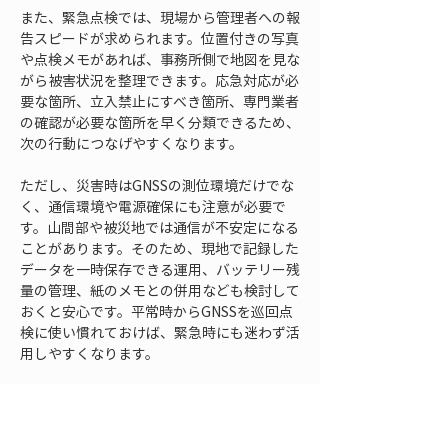
また、緊急点検では、現場から管理者への報
告スピードが求められます。位置付きの写真
や点検メモがあれば、事務所側で地図を見な
がら被害状況を整理できます。応急対応が必
要な箇所、立入禁止にすべき箇所、専門業者
の確認が必要な箇所を早く分類できるため、
次の行動につなげやすくなります。
ただし、災害時はGNSSの測位環境だけでな
く、通信環境や電源確保にも注意が必要で
す。山間部や被災地では通信が不安定になる
ことがあります。そのため、現地で記録した
データを一時保存できる運用、バッテリー残
量の管理、紙のメモとの併用なども検討して
おくと安心です。平常時からGNSSを巡回点
検に使い慣れておけば、緊急時にも迷わず活
用しやすくなります。
GNSS巡回点検を定着させ
るための注意点