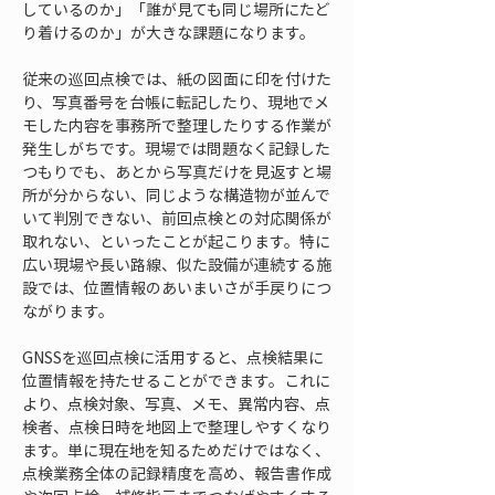
しているのか」「誰が見ても同じ場所にたど
り着けるのか」が大きな課題になります。
従来の巡回点検では、紙の図面に印を付けた
り、写真番号を台帳に転記したり、現地でメ
モした内容を事務所で整理したりする作業が
発生しがちです。現場では問題なく記録した
つもりでも、あとから写真だけを見返すと場
所が分からない、同じような構造物が並んで
いて判別できない、前回点検との対応関係が
取れない、といったことが起こります。特に
広い現場や長い路線、似た設備が連続する施
設では、位置情報のあいまいさが手戻りにつ
ながります。
GNSSを巡回点検に活用すると、点検結果に
位置情報を持たせることができます。これに
より、点検対象、写真、メモ、異常内容、点
検者、点検日時を地図上で整理しやすくなり
ます。単に現在地を知るためだけではなく、
点検業務全体の記録精度を高め、報告書作成