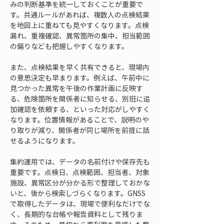
みの判断基準を統一しておくことが重要で
す。共通ルールがあれば、複数人の点検結果
を地図上に重ねても見やすくなります。点検
漏れ、重複確認、異常箇所の集中、担当範囲
の偏りなども把握しやすくなります。
また、点検結果を早く共有できると、現場内
の意思決定も早まります。例えば、午前中に
見つかった異常を午後の作業計画に反映す
る、危険箇所を関係者に知らせる、別班に追
加確認を依頼する、といった対応がしやすく
なります。位置情報があることで、説明のや
り取りが減り、関係者が同じ場所を前提に話
せるようになります。
集約運用では、データの名前付けや保存先も
重要です。点検日、点検範囲、担当者、対象
施設、異常区分が分かる形で整理しておかな
いと、後から検索しづらくなります。GNSS
で取得したデータは、現場で便利なだけでな
く、長期的な台帳や報告資料として残りま