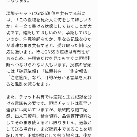
になります。
現場チャットにGNSS測位を共有する前に
は、「この投稿を見た人に何をしてほしいの
か」を一文で書ける状態にしておくことが大
切です。確認してほしいのか、承認してほし
いのか、注意喚起なのか、単なる記録なのか
が曖昧なまま共有すると、受け取った側は反
応に迷います。特にGNSSの座標は専門性が
あるため、座標値だけを見てもすぐに現場判
断へつなげられない人もいます。投稿の冒頭
には「確認依頼」「位置共有」「測定報告」
「注意箇所」など、目的が分かる言葉を入れ
ると混乱を減らせます。
また、チャット共有では速報と正式記録を分
ける意識も必要です。現場チャットは素早い
連絡には向いていますが、最終的な施工記
録、出来形資料、検査資料、品質管理資料と
してそのまま使えるとは限りません。速報と
して送る場合は、まだ確認中であることを明
記します。正式記録として扱う場合は、後か