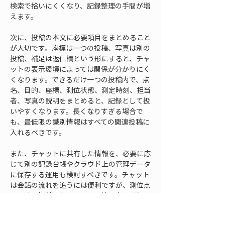
検索で拾いにくくなり、記録整理の手間が増
えます。
次に、投稿の本文に必要項目をまとめること
が大切です。座標は一つの投稿、写真は別の
投稿、補足は返信欄という形にすると、チャ
ットの表示環境によっては関係が分かりにく
くなります。できるだけ一つの投稿内で、点
名、目的、座標、測位状態、測定時刻、担当
者、写真の説明をまとめると、記録として扱
いやすくなります。長くなりすぎる場合で
も、最低限の識別情報はすべての関連投稿に
入れるべきです。
また、チャットに共有した情報を、必要に応
じて別の記録台帳やクラウド上の管理データ
に保存する運用も検討すべきです。チャット
は会話の流れを追うには便利ですが、測位点
を一覧で比較したり、図面や地図上で確認し
たり、後から帳票化したりする用途には限界
があります。GNSS測位の結果を現場管理に