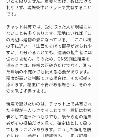
いとも限りません。重要なのは、数値だけで
判断せず、現場条件とセットで共有すること
です。
チャット共有では、受け取った人が現場にい
ないことも多くあります。現地にいれば「こ
の周辺は建物の影になっている」「ここは橋
の下に近い」「法面のそばで衛星が遮られや
すい」と分かることでも、遠隔の担当者には
伝わりません。そのため、GNSS測位結果を
送るときは、座標の正確さだけでなく、測っ
た環境の不確かさも伝える必要があります。
精度が高いと判断できる場合は、その根拠を
添えます。精度に不安がある場合は、その不
安を隠さず書きます。
現場で避けたいのは、チャット上で共有され
た座標が一人歩きすることです。最初は参考
値として送ったつもりでも、後から別の担当
者がその投稿だけを見て、確定値として扱っ
てしまうことがあります。こうした誤用を防
ぐには、「参考」「確認済み」「正式記録」