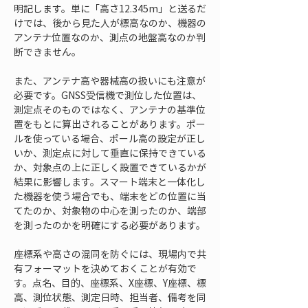
明記します。単に「高さ12.345m」と送るだ
けでは、後から見た人が標高なのか、機器の
アンテナ位置なのか、測点の地盤高なのか判
断できません。
また、アンテナ高や器械高の扱いにも注意が
必要です。GNSS受信機で測位した位置は、
測定点そのものではなく、アンテナの基準位
置をもとに算出されることがあります。ポー
ルを使っている場合、ポール高の設定が正し
いか、測定点に対して垂直に保持できている
か、対象点の上に正しく設置できているかが
結果に影響します。スマート端末と一体化し
た機器を使う場合でも、端末をどの位置に当
てたのか、対象物の中心を測ったのか、端部
を測ったのかを明確にする必要があります。
座標系や高さの混同を防ぐには、現場内で共
有フォーマットを決めておくことが有効で
す。点名、目的、座標系、X座標、Y座標、標
高、測位状態、測定日時、担当者、備考を同