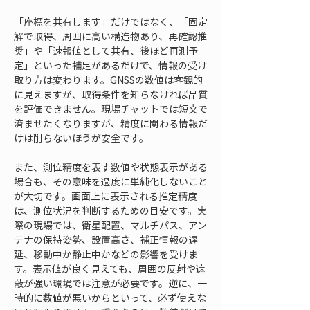
「座標を共有します」だけではなく、「固定
解で取得、周囲に高い構造物あり、再確認推
奨」や「速報値として共有、後ほど再測予
定」といった補足があるだけで、情報の受け
取り方は変わります。GNSSの数値は客観的
に見えますが、取得条件を知らなければ品質
を評価できません。現場チャットでは短文で
済ませたくなりますが、精度に関わる情報だ
けは削らないほうが安全です。
また、測位精度を表す数値や状態表示がある
場合も、その意味を過度に単純化しないこと
が大切です。画面上に表示される推定精度
は、測位状況を判断するための目安です。実
際の現場では、衛星配置、マルチパス、アン
テナの保持姿勢、設置高さ、補正情報の遅
延、移動中か静止中かなどの影響を受けま
す。表示値が良く見えても、周囲の反射や遮
蔽が強い環境では注意が必要です。逆に、一
時的に数値が悪いからといって、必ず使えな