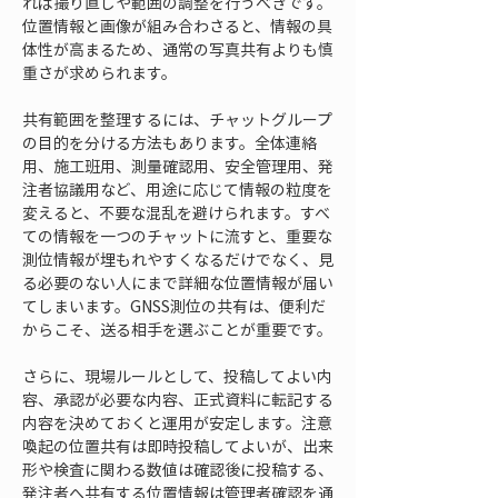
れば撮り直しや範囲の調整を行うべきです。
位置情報と画像が組み合わさると、情報の具
体性が高まるため、通常の写真共有よりも慎
重さが求められます。
共有範囲を整理するには、チャットグループ
の目的を分ける方法もあります。全体連絡
用、施工班用、測量確認用、安全管理用、発
注者協議用など、用途に応じて情報の粒度を
変えると、不要な混乱を避けられます。すべ
ての情報を一つのチャットに流すと、重要な
測位情報が埋もれやすくなるだけでなく、見
る必要のない人にまで詳細な位置情報が届い
てしまいます。GNSS測位の共有は、便利だ
からこそ、送る相手を選ぶことが重要です。
さらに、現場ルールとして、投稿してよい内
容、承認が必要な内容、正式資料に転記する
内容を決めておくと運用が安定します。注意
喚起の位置共有は即時投稿してよいが、出来
形や検査に関わる数値は確認後に投稿する、
発注者へ共有する位置情報は管理者確認を通