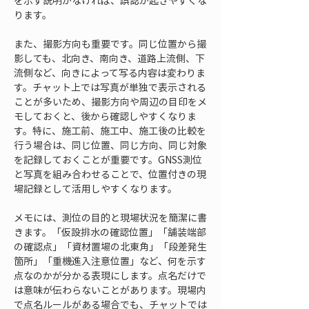
を示す説明がなければ、誤認が起きやすくな
ります。
また、撮影方向も重要です。同じ位置から撮
影しても、北向き、南向き、道路上流側、下
流側など、向きによって写る内容は変わりま
す。チャット上では写真が単独で表示される
ことが多いため、撮影方向や周辺の目印をメ
モしておくと、後から確認しやすくなりま
す。特に、施工前、施工中、施工後の比較を
行う場合は、同じ位置、同じ方向、同じ対象
を記録しておくことが重要です。GNSS測位
と写真を組み合わせることで、位置付きの現
場記録として活用しやすくなります。
メモには、測位の目的と現場状況を簡潔に書
きます。「仮設排水の確認位置」「舗装端部
の確認点」「資材置場の北東角」「段差発生
箇所」「重機進入注意位置」など、何を示す
点なのかが分かる表現にします。点名だけで
は意味が伝わらないことがあります。現場内
で点名ルールがある場合でも、チャットでは