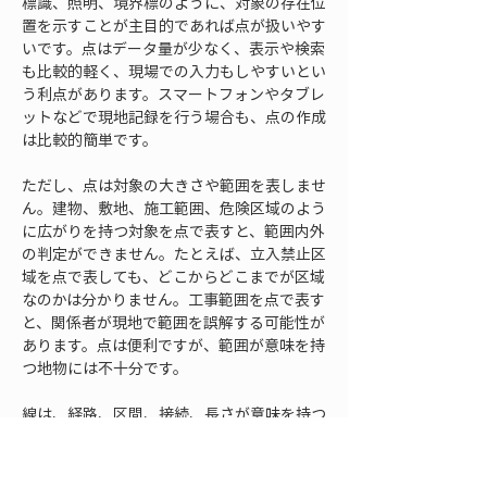
標識、照明、境界標のように、対象の存在位
置を示すことが主目的であれば点が扱いやす
いです。点はデータ量が少なく、表示や検索
も比較的軽く、現場での入力もしやすいとい
う利点があります。スマートフォンやタブレ
ットなどで現地記録を行う場合も、点の作成
は比較的簡単です。
ただし、点は対象の大きさや範囲を表しませ
ん。建物、敷地、施工範囲、危険区域のよう
に広がりを持つ対象を点で表すと、範囲内外
の判定ができません。たとえば、立入禁止区
域を点で表しても、どこからどこまでが区域
なのかは分かりません。工事範囲を点で表す
と、関係者が現地で範囲を誤解する可能性が
あります。点は便利ですが、範囲が意味を持
つ地物には不十分です。
線は、経路、区間、接続、長さが意味を持つ
対象に向いています。道路、歩道、河川、水
路、配管、電線、通信線、移動ルート、調査
経路などが該当します。線で表すと、始点と