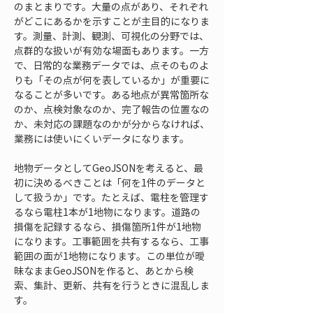
のまとまりです。大量の点があり、それぞれ
がどこにあるかを示すことが主目的になりま
す。測量、計測、観測、可視化の分野では、
点群的な扱いが有効な場面もあります。一方
で、日常的な業務データでは、点そのものよ
りも「その点が何を表しているか」が重要に
なることが多いです。ある地点が異常箇所な
のか、点検対象なのか、完了報告の位置なの
か、未対応の課題なのかが分からなければ、
業務には使いにくいデータになります。
地物データとしてGeoJSONを考えると、最
初に決めるべきことは「何を1件のデータと
して扱うか」です。たとえば、電柱を管理す
るなら電柱1本が1地物になります。道路の
損傷を記録するなら、損傷箇所1件が1地物
になります。工事範囲を共有するなら、工事
範囲の面が1地物になります。この単位が曖
昧なままGeoJSONを作ると、あとから検
索、集計、更新、共有を行うときに混乱しま
す。