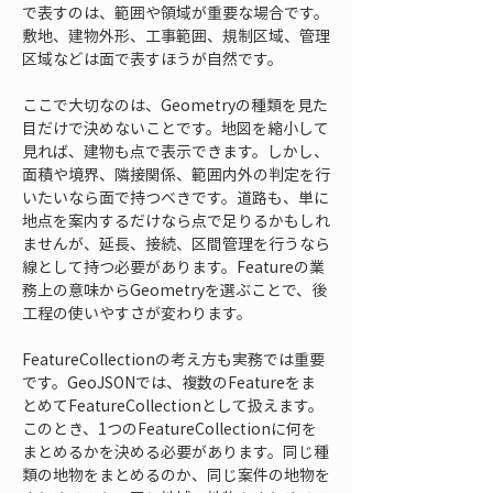
で表すのは、範囲や領域が重要な場合です。
敷地、建物外形、工事範囲、規制区域、管理
区域などは面で表すほうが自然です。
ここで大切なのは、Geometryの種類を見た
目だけで決めないことです。地図を縮小して
見れば、建物も点で表示できます。しかし、
面積や境界、隣接関係、範囲内外の判定を行
いたいなら面で持つべきです。道路も、単に
地点を案内するだけなら点で足りるかもしれ
ませんが、延長、接続、区間管理を行うなら
線として持つ必要があります。Featureの業
務上の意味からGeometryを選ぶことで、後
工程の使いやすさが変わります。
FeatureCollectionの考え方も実務では重要
です。GeoJSONでは、複数のFeatureをま
とめてFeatureCollectionとして扱えます。
このとき、1つのFeatureCollectionに何を
まとめるかを決める必要があります。同じ種
類の地物をまとめるのか、同じ案件の地物を