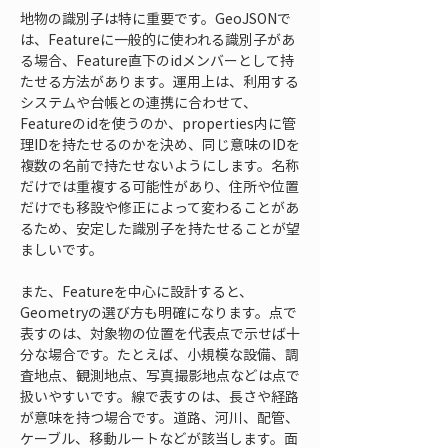
地物の識別子は特に重要です。GeoJSONで
は、Featureに一般的に使われる識別子があ
る場合、Feature直下のidメンバーとして持
たせる方法があります。運用上は、利用する
システムや台帳との連携に合わせて、
Featureのidを使うのか、properties内に管
理IDを持たせるのかを決め、同じ意味のIDを
複数の名前で持たせないようにします。名称
だけでは重複する可能性があり、住所や位置
だけでも移設や修正によって変わることがあ
るため、安定した識別子を持たせることが望
ましいです。
また、Featureを中心に設計すると、
Geometryの選び方も明確になります。点で
表すのは、対象物の位置を代表点で示せば十
分な場合です。たとえば、小規模な設備、調
査地点、観測地点、写真撮影地点などは点で
扱いやすいです。線で表すのは、長さや経路
が意味を持つ場合です。道路、河川、配管、
ケーブル、移動ルートなどが該当します。面