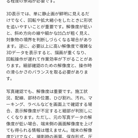
る程度の余裕が必要です。
3D表示では、単に静止画が鮮明に見えるだ
けでなく、回転や拡大縮小をしたときに形状
を追いやすいことが重要です。解像度が低い
と、斜め方向の線や細かな凹凸が粗く見え、
対象物の境界を判断しづらくなる場合があり
ます。逆に、必要以上に高い解像度で複雑な
3Dデータを表示すると、描画が重くなり、
回転操作が遅れて作業効率が下がることがあ
ります。細部確認のための解像度と、操作時
の滑らかさのバランスを取る必要がありま
す。
写真確認でも、解像度は重要です。施工状
況、配線、部材の位置、ひび割れ、汚れ、マ
ーキング、ラベルなどを画面上で確認する場
合、表示解像度が不足すると細部が判別しに
くくなります。ただし、元の写真データの解
像度が低い場合、端末側の画面解像度を上げ
ても得られる情報は増えません。端末の解像
度だけでなく、撮影時の画質、保存形式、圧