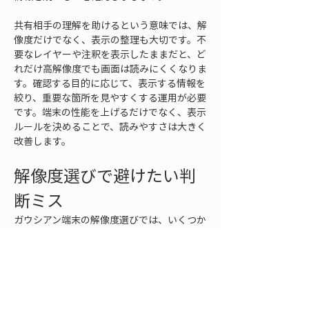
共有相手の理解を助けるという意味では、解
像度だけでなく、表示の整理も大切です。不
要なレイヤーや注釈を表示したままだと、ど
れだけ高解像度でも画面は読みにくくなりま
す。確認する目的に応じて、表示する情報を
絞り、重要な箇所を見やすくする運用が必要
です。端末の性能を上げるだけでなく、表示
ルールを決めることで、読みやすさは大きく
改善します。
解像度選びで避けたい判
断ミス
ガウシアン端末の解像度選びでは、いくつか
避けたい判断ミスがあります。まず、数値の
大きさだけで選ぶことです。高解像度という
言葉は魅力的ですが、現場での読みやすさ
は、画面サイズ、表示倍率、輝度、処理性
能、データの重さ、操作性によって決まりま
す。数字が大きい端末を選んでも、文字が小