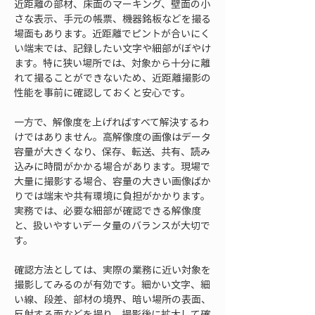
近距離の部材、床面のマーキング、壁面の小
さな表示、手元の帳票、機器銘板などを撮る
場面もあります。近距離でピントが合いにく
い端末では、記録したい文字や細部がぼやけ
ます。特に狭い場所では、対象から十分に離
れて撮ることができないため、近距離撮影の
性能を事前に確認しておくと安心です。
一方で、解像度を上げればすべて解決するわ
けではありません。高解像度の画像はデータ
容量が大きくなり、保存、転送、共有、読み
込みに時間がかかる場合があります。現場で
大量に撮影する場合、容量の大きい画像ばか
りでは端末や共有環境に負担がかかります。
実務では、必要な細部が確認できる解像度
と、扱いやすいデータ量のバランスが大切で
す。
確認方法としては、実際の業務に近い対象を
撮影してみるのが有効です。細かい文字、細
い線、段差、部材の境界、暗い場所の表面、
反射する面などを撮り、撮影後に拡大して確