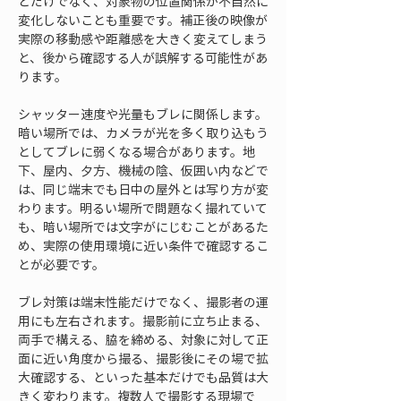
とだけでなく、対象物の位置関係が不自然に
変化しないことも重要です。補正後の映像が
実際の移動感や距離感を大きく変えてしまう
と、後から確認する人が誤解する可能性があ
ります。
シャッター速度や光量もブレに関係します。
暗い場所では、カメラが光を多く取り込もう
としてブレに弱くなる場合があります。地
下、屋内、夕方、機械の陰、仮囲い内などで
は、同じ端末でも日中の屋外とは写り方が変
わります。明るい場所で問題なく撮れていて
も、暗い場所では文字がにじむことがあるた
め、実際の使用環境に近い条件で確認するこ
とが必要です。
ブレ対策は端末性能だけでなく、撮影者の運
用にも左右されます。撮影前に立ち止まる、
両手で構える、脇を締める、対象に対して正
面に近い角度から撮る、撮影後にその場で拡
大確認する、といった基本だけでも品質は大
きく変わります。複数人で撮影する現場で