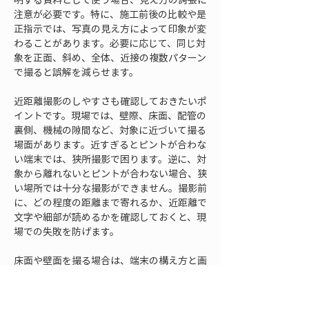
注意が必要です。特に、施工前後の比較や是
正指示では、写真の見え方によって印象が変
わることがあります。必要に応じて、同じ対
象を正面、斜め、全体、近接の複数パターン
で撮ると誤解を減らせます。
近距離撮影のしやすさも確認しておきたいポ
イントです。現場では、壁際、床面、配管の
裏側、機械の隙間など、対象に近づいて撮る
場面があります。近すぎるとピントが合わな
い端末では、狭所撮影で困ります。逆に、対
象から離れないとピントが合わない場合、狭
い場所では十分な撮影ができません。撮影前
に、どの程度の距離まで寄れるか、近距離で
文字や細部が読めるかを確認しておくと、現
場での失敗を防げます。
床面や壁面を撮る場合は、端末の構え方と画
角の関係も影響します。床面を斜めから撮る
と、奥行き方向に情報が圧縮され、距離感が
わかりにくくなることがあります。壁面を斜