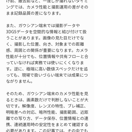
げ前、撤去前など、一度しか撮れないタイミ
ングでは、カメラ性能と撮影運用の差がその
まま記録品質の差になります。
また、ガウシアン端末では撮影データや
3DGSデータを空間的な情報と結び付けて扱
うことがあります。画像の見た目だけでな
く、撮影した位置、向き、対象までの距離
感、周囲との関係が重要になります。カメラ
性能が十分でも、位置情報や共有フローと合
っていなければ実務では使いにくくなりま
す。逆に、極端に高い数値スペックだけを追
っても、現場で扱いづらい端末では成果につ
ながりません。
そのため、ガウシアン端末のカメラ性能を見
るときは、画素数だけで判断しないことが大
切です。解像度、レンズの特性、ブレ補正、
明暗差への対応、暗所性能、撮影範囲、近距
離での写り方、データ保存、位置情報との連
携、連続運用時の安定性をまとめて確認する
必要があります。この記事では、その中でも