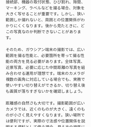
接続部、機器の取付状態、ひび割れ、隙間、
マーキング、ラベルなどを撮る場合、対象を
大きく写せることが重要です。しかし、狭い
範囲しか撮れないと、周囲との位置関係がわ
かりにくくなります。後から見たときに、ど
この写真なのか判断できないことがありま
す。
そのため、ガウシアン端末の撮影では、広い
範囲を撮る性能と、必要箇所を寄って撮る性
能の両方を見る必要があります。全体写真、
近景写真、必要に応じた中間距離の写真を組
み合わせる運用が理想です。端末のカメラが
複数の画角に対応している場合でも、実務で
使いやすい切り替えができるか、切り替え後
も画質が落ちすぎないかを確認しましょう。
距離感の自然さも大切です。撮影範囲が広い
カメラでは、近くのものが大きく、遠くのも
のが小さく見えやすくなります。狭い場所で
は便利ですが、実際の寸法感や位置関係を説
明する資料として使う場合、見え方の誇張に