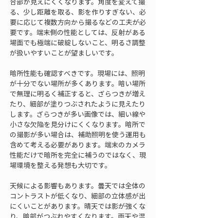
合部が見えにくくなります。角度を変えて撮
る、少し距離を取る、影を作りすぎない、必
要に応じて複数方向から撮るなどの工夫が必
要です。端末側の性能としては、反射がある
場面でも極端に破綻しないこと、明るさ調整
が扱いやすいことが望ましいです。
暗所性能も確認すべきです。現場には、照明
が十分でない場所が多くあります。暗い場所
で無理に明るく補正すると、ざらつきが増え
たり、細部が塗りつぶされたように見えたり
します。ざらつきが多い画像では、細い線や
小さな欠陥を見分けにくくなります。暗所で
の撮影が多い場合は、補助照明を使う運用も
含めて考える必要があります。端末のカメラ
性能だけで暗所を完全に補うのではなく、現
場環境を整える発想も大切です。
天候による影響もあります。曇天では全体の
コントラストが低くなり、細部の立体感が出
にくいことがあります。晴天では影が強くな
り、暗部がつぶれやすくなります。雨天や湿