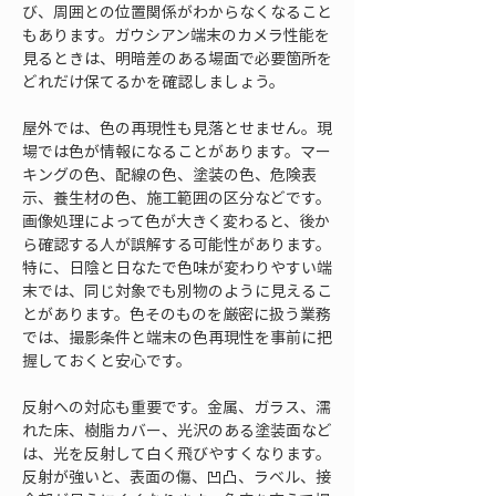
び、周囲との位置関係がわからなくなること
もあります。ガウシアン端末のカメラ性能を
見るときは、明暗差のある場面で必要箇所を
どれだけ保てるかを確認しましょう。
屋外では、色の再現性も見落とせません。現
場では色が情報になることがあります。マー
キングの色、配線の色、塗装の色、危険表
示、養生材の色、施工範囲の区分などです。
画像処理によって色が大きく変わると、後か
ら確認する人が誤解する可能性があります。
特に、日陰と日なたで色味が変わりやすい端
末では、同じ対象でも別物のように見えるこ
とがあります。色そのものを厳密に扱う業務
では、撮影条件と端末の色再現性を事前に把
握しておくと安心です。
反射への対応も重要です。金属、ガラス、濡
れた床、樹脂カバー、光沢のある塗装面など
は、光を反射して白く飛びやすくなります。
反射が強いと、表面の傷、凹凸、ラベル、接