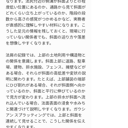
なります。法尻付近の側溝が斜面よりどの程
度低い位置にあるのか、通路から見て斜面が
どれくらい立ち上がっているのか、階段の段
数から高さの感覚がつかめるかなど、実務者
が直感的に理解しやすい材料になります。こ
うした足元の情報を残しておくと、現場に行
っていない関係者でも、斜面の迫り方や落差
を想像しやすくなります。
法肩の記録では、上部の土地利用や構造物と
の関係を意識します。斜面上部に道路、駐車
場、建物、排水施設、フェンス、擁壁などが
ある場合、それらが斜面の高低差や変状の説
明に関わります。たとえば、上部舗装の端部
にひび割れがある場合、それが斜面側へ向か
っているのか、斜面と平行に伸びているのか
で見方が変わります。上部の排水が斜面へ流
れ込んでいる場合、法面表面の浸食や水みち
と関連づけて説明しやすくなります。ガウシ
アン スプラッティングでは、上部と斜面を
連続して見せることで、こうした関係を伝え
やすくなります。