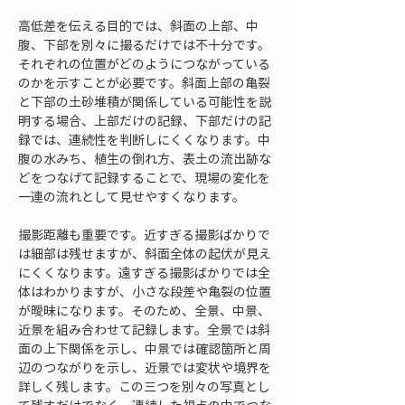
高低差を伝える目的では、斜面の上部、中
腹、下部を別々に撮るだけでは不十分です。
それぞれの位置がどのようにつながっている
のかを示すことが必要です。斜面上部の亀裂
と下部の土砂堆積が関係している可能性を説
明する場合、上部だけの記録、下部だけの記
録では、連続性を判断しにくくなります。中
腹の水みち、植生の倒れ方、表土の流出跡な
どをつなげて記録することで、現場の変化を
一連の流れとして見せやすくなります。
撮影距離も重要です。近すぎる撮影ばかりで
は細部は残せますが、斜面全体の起伏が見え
にくくなります。遠すぎる撮影ばかりでは全
体はわかりますが、小さな段差や亀裂の位置
が曖昧になります。そのため、全景、中景、
近景を組み合わせて記録します。全景では斜
面の上下関係を示し、中景では確認箇所と周
辺のつながりを示し、近景では変状や境界を
詳しく残します。この三つを別々の写真とし