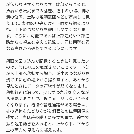
が伝わりやすくなります。端部から見ると、
法肩から法尻までの落差、途中の小段、排水
溝の位置、土砂の堆積範囲などが連続して見
えます。斜面の中央だけを正面から撮るより
も、上下のつながりを説明しやすくなりま
す。さらに、可能であれば上部通路や下部道
路からも視点を変えて記録し、同じ箇所を異
なる高さから確認できるようにします。
斜面を回り込んで記録するときに注意したい
のは、急に視点を飛ばさないことです。下部
から上部へ移動する場合、途中のつながりを
残さずに別の場所から撮り直すと、あとから
見たときにデータの連続性が弱くなります。
移動経路に沿って、少しずつ角度を変えなが
ら撮影することで、視点同士がつながりやす
くなります。階段や管理通路がある場合は、
その通路をたどりながら斜面との位置関係を
残すと、高低差の説明に役立ちます。途中で
振り返る動きを入れると、上から下、下から
上の両方の見え方を補えます。