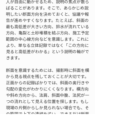
人が自由に動かせるため、説明の焦点が散ら
ばることがあります。そこで、あらかじめ説
明したい断面方向を決めておくと、協議や報
告が進めやすくなります。たとえば、斜面の
最も高低差が大きい方向、排水が流れている
方向、亀裂と土砂堆積を結ぶ方向、施工予定
範囲の中心線方向などを意識します。これに
より、単なる立体記録ではなく「この方向に
見ると高低差がわかる」という説明の軸がで
きます。
断面を意識するためには、撮影時に斜面を横
から見る視点を残しておくことが大切です。
正面からの記録ばかりでは、斜面の奥行きや
勾配の変化がわかりにくくなります。横方向
や斜め方向から、法肩、斜面中腹、法尻が一
つの流れとして見える位置を探します。もし
現場の片側からしか見られない場合でも、そ
の範囲で上下の連続を追い、できるだけ断面
を想像しやすい視点を残します。上部から下
部へ移動できる通路があれば、その通路沿い
に記録することで、断面方向の情報が増えま