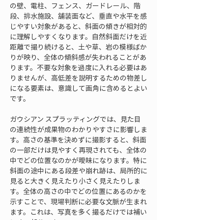
の壁、電柱、フェンス、ガードレール、階
段、排水施設、舗装面など、垂直や水平を感
じやすい対象があると、斜面の傾きが相対的
に理解しやすくなります。自然斜面だけを近
距離で撮り続けると、土や草、岩の模様ばか
りが映り、全体の傾斜感が失われることがあ
ります。不要な対象を過度に入れる必要はあ
りませんが、高低差を説明するための物差し
になる要素は、意識して画角に含めるとよい
です。
ガウシアン スプラッティングでは、見た目
の連続性が成果物のわかりやすさに影響しま
す。高さの基準を決めずに撮影すると、斜面
の一部だけは見やすく再現されても、全体の
中でどの位置なのかが曖昧になります。特に
斜面の途中にある段差や崩れ跡は、局所的に
見ると大きく見えたり小さく見えたりしま
す。全体の高さの中でどの位置にあるのかを
示すことで、現場判断に必要な文脈が生まれ
ます。これは、写真を多く撮るだけでは補い