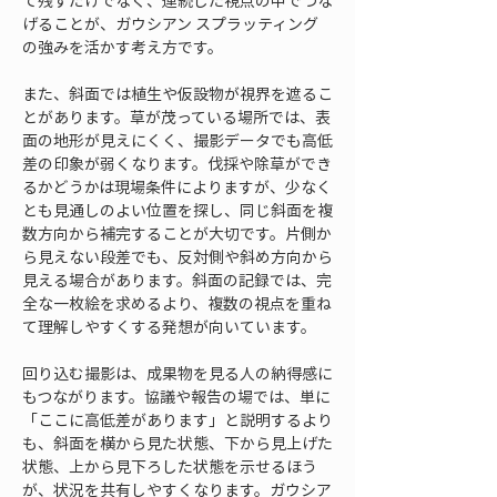
て残すだけでなく、連続した視点の中でつな
げることが、ガウシアン スプラッティング
の強みを活かす考え方です。
また、斜面では植生や仮設物が視界を遮るこ
とがあります。草が茂っている場所では、表
面の地形が見えにくく、撮影データでも高低
差の印象が弱くなります。伐採や除草ができ
るかどうかは現場条件によりますが、少なく
とも見通しのよい位置を探し、同じ斜面を複
数方向から補完することが大切です。片側か
ら見えない段差でも、反対側や斜め方向から
見える場合があります。斜面の記録では、完
全な一枚絵を求めるより、複数の視点を重ね
て理解しやすくする発想が向いています。
回り込む撮影は、成果物を見る人の納得感に
もつながります。協議や報告の場では、単に
「ここに高低差があります」と説明するより
も、斜面を横から見た状態、下から見上げた
状態、上から見下ろした状態を示せるほう
が、状況を共有しやすくなります。ガウシア