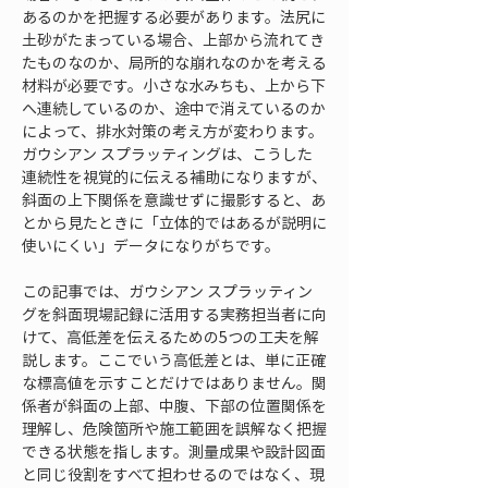
あるのかを把握する必要があります。法尻に
土砂がたまっている場合、上部から流れてき
たものなのか、局所的な崩れなのかを考える
材料が必要です。小さな水みちも、上から下
へ連続しているのか、途中で消えているのか
によって、排水対策の考え方が変わります。
ガウシアン スプラッティングは、こうした
連続性を視覚的に伝える補助になりますが、
斜面の上下関係を意識せずに撮影すると、あ
とから見たときに「立体的ではあるが説明に
使いにくい」データになりがちです。
この記事では、ガウシアン スプラッティン
グを斜面現場記録に活用する実務担当者に向
けて、高低差を伝えるための5つの工夫を解
説します。ここでいう高低差とは、単に正確
な標高値を示すことだけではありません。関
係者が斜面の上部、中腹、下部の位置関係を
理解し、危険箇所や施工範囲を誤解なく把握
できる状態を指します。測量成果や設計図面
と同じ役割をすべて担わせるのではなく、現