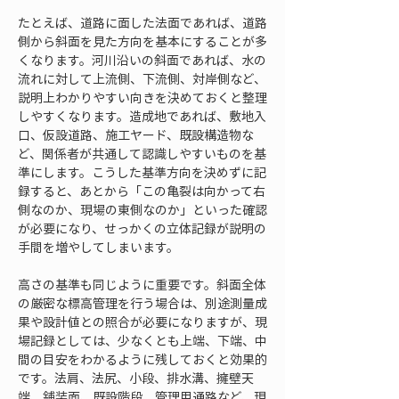
たとえば、道路に面した法面であれば、道路
側から斜面を見た方向を基本にすることが多
くなります。河川沿いの斜面であれば、水の
流れに対して上流側、下流側、対岸側など、
説明上わかりやすい向きを決めておくと整理
しやすくなります。造成地であれば、敷地入
口、仮設道路、施工ヤード、既設構造物な
ど、関係者が共通して認識しやすいものを基
準にします。こうした基準方向を決めずに記
録すると、あとから「この亀裂は向かって右
側なのか、現場の東側なのか」といった確認
が必要になり、せっかくの立体記録が説明の
手間を増やしてしまいます。
高さの基準も同じように重要です。斜面全体
の厳密な標高管理を行う場合は、別途測量成
果や設計値との照合が必要になりますが、現
場記録としては、少なくとも上端、下端、中
間の目安をわかるように残しておくと効果的
です。法肩、法尻、小段、排水溝、擁壁天
端、舗装面、既設階段、管理用通路など、現