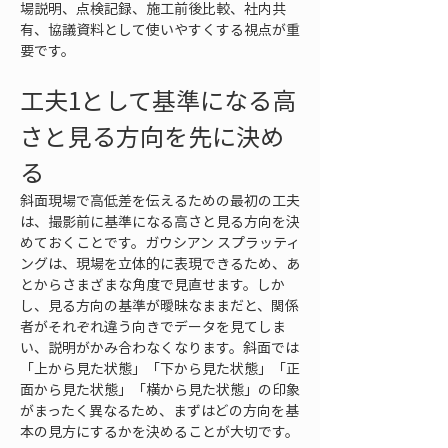
場説明、点検記録、施工前後比較、社内共
有、協議資料として使いやすくする視点が重
要です。
工夫1として基準になる高
さと見る方向を先に決め
る
斜面現場で高低差を伝えるための最初の工夫
は、撮影前に基準になる高さと見る方向を決
めておくことです。ガウシアン スプラッティ
ングは、現場を立体的に表現できるため、あ
とからさまざまな角度で見直せます。しか
し、見る方向の基準が曖昧なままだと、関係
者がそれぞれ違う向きでデータを見てしま
い、説明がかみ合わなくなります。斜面では
「上から見た状態」「下から見た状態」「正
面から見た状態」「横から見た状態」の印象
がまったく異なるため、まずはどの方向を基
本の見方にするかを決めることが大切です。