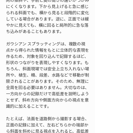
向の傾斜や、手前と奥の高さの違いがつかみ
にくくなります。下から見上げると急に感じ
られる斜面でも、横から見ると段階的に変化
している場合があります。逆に、正面では緩
やかに見えても、横に回ると局所的に急な落
ち込みがあることもあります。
ガウシアン スプラッティングは、複数の視
点から得られた情報をもとに立体的な表現を
作るため、対象を回り込んで記録するほど、
形状のつながりを表現しやすくなります。も
ちろん、斜面現場では安全上立ち入れない場
所や、植生、柵、段差、水路などで移動が制
限されることがあります。そのため、無理に
全周を回る必要はありません。大切なのは、
一方向からの記録だけで高低差を説明しよう
とせず、斜め方向や側面方向からの視点を意
識的に加えることです。
たとえば、法面を道路側から撮影する場合、
正面の記録に加えて、左右どちらかの端部か
ら斜面を斜めに見る視点を入れると、高低差