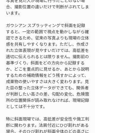
写真を見た人が現場に行ったことのない場
合、撮影位置の違いだけで判断がぶれてしま
います。
ガウシアン スプラッティングで斜面を記録
すると、一定の範囲で視点を動かしながら確
認できるため、従来の写真よりも現場の立体
感を共有しやすくなります。ただし、作成さ
れた立体表現が見やすいだけでは、高低差を
適切に伝えられるとは限りません。撮影前の
基準づくり、斜面をどの方向から記録する
か、どこを重点的に見せるか、あとから説明
するための補助情報をどう残すかによって、
成果物の使いやすさは大きく変わります。見
た目の整った立体データができても、関係者
が判断したい高さの差、勾配の変化、危険箇
所の位置関係が読み取れなければ、現場記録
としては不十分です。
特に斜面現場では、高低差が安全性や施工判
断に関わります。法肩付近にひび割れがある
場合、そのひび割れが斜面全体のどの高さに