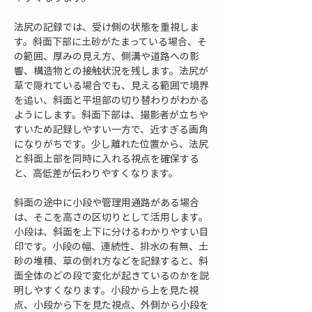
法尻の記録では、受け側の状態を重視しま
す。斜面下部に土砂がたまっている場合、そ
の範囲、厚みの見え方、側溝や道路への影
響、構造物との接触状況を残します。法尻が
草で隠れている場合でも、見える範囲で境界
を追い、斜面と平坦部の切り替わりがわかる
ようにします。斜面下部は、撮影者が立ちや
すいため記録しやすい一方で、近すぎる画角
になりがちです。少し離れた位置から、法尻
と斜面上部を同時に入れる視点を確保する
と、高低差が伝わりやすくなります。
斜面の途中に小段や管理用通路がある場合
は、そこを高さの区切りとして活用します。
小段は、斜面を上下に分けるわかりやすい目
印です。小段の幅、連続性、排水の有無、土
砂の堆積、草の倒れ方などを記録すると、斜
面全体のどの段で変化が起きているのかを説
明しやすくなります。小段から上を見た視
点、小段から下を見た視点、外側から小段を