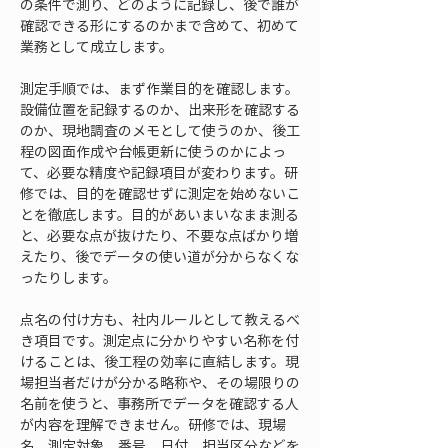
の条件で測り、どのように記録し、後で誰が
確認できる形にするのかまで含めて、初めて
業務として成立します。
測定手順では、まず作業目的を確認します。
設備位置を記録するのか、出来形を確認する
のか、現地調査のメモとして使うのか、後工
程の図面作成や台帳更新に使うのかによっ
て、必要な精度や記録項目が変わります。研
修では、目的を確認せずに測定を始めないこ
とを徹底します。目的があいまいなまま測る
と、必要な点が抜けたり、不要な点ばかり増
えたり、後でデータの使い道が分からなくな
ったりします。
点名の付け方も、社内ルールとして教えるべ
き項目です。測定点に分かりやすい名称を付
けることは、後工程の効率に直結します。現
場担当者だけが分かる略称や、その場限りの
名前を使うと、事務所でデータを確認する人
が内容を理解できません。研修では、現場
名、測定対象、番号、日付、担当区分などを