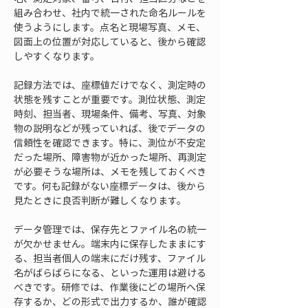
組み合わせ、社内で統一された命名ルールを
使うようにします。点名と現場写真、メモ、
図面上の位置が対応していると、後から確認
しやすくなります。
記録方法では、座標値だけでなく、測定時の
状態を残すことが重要です。測位状態、測定
時刻、担当者、現場条件、備考、写真、対象
物の説明などが残っていれば、後でデータの
信頼性を確認できます。特に、測位が不安定
だった場所、障害物が近かった場所、再測定
が必要そうな場所は、メモを残しておくべき
です。何も記録がない座標データは、後から
見たときに良否判断が難しくなります。
データ管理では、保存先とファイル名の統一
が欠かせません。端末内に保存したままにす
る、担当者個人の端末にだけ残す、ファイル
名がばらばらになる、といった運用は避ける
べきです。研修では、作業後にどの場所へ保
存するか、どの形式で出力するか、誰が確認