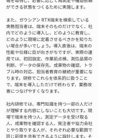
報を取得し、必要に応じて再測定や確認依頼
ができる状態をつくるために実施します。
また、ガウシアン RTK端末を検索している
実務担当者は、端末そのものだけでなく、社
内でどのように導入し、どのように教育し、
どのように現場に定着させるべきかを知りた
い場合が多いでしょう。導入直後は、端末の
性能や仕様に目が向きがちですが、実際の運
用では、初回設定、作業前点検、測位品質の
判断、データの保存先、成果物の確認、トラ
ブル時の対応、担当者教育の継続が重要にな
ります。研修でこれらを体系的に扱うこと
で、端末を導入しただけで終わらず、業務改
善につなげやすくなります。
社内研修では、専門知識を持つ一部の人だけ
が理解する内容にしないことも大切です。現
場で端末を持つ人、測定データを受け取る
人、成果物を確認する人、発注者や協力会社
とやり取りする人が、それぞれ必要な範囲で
同じ前提を共有できるように設計します。そ