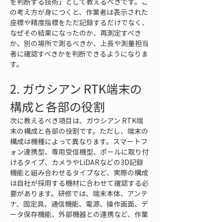
を判断する技術」として教えるべきです。こ
の考え方が身につくと、作業者は表示された
座標や精度指標をただ記録するだけでなく、
なぜその結果になったのか、再測定すべき
か、別の場所で測るべきか、上長や測量担当
者に確認すべきかを判断できるようになりま
す。
2. ガウシアン RTK端末の
構成と各部の役割
次に教えるべき項目は、ガウシアン RTK端
末の構成と各部の役割です。ただし、端末の
構成は機種によって異なります。スマートフ
ォン連携型、専用受信機型、ポールに取り付
けるタイプ、カメラやLiDARなどの3D記録
機能と組み合わせるタイプなど、実際の構成
は自社が採用する機材に合わせて確認する必
要があります。研修では、端末本体、アンテ
ナ、固定具、通信機能、電源、操作画面、デ
ータ保存機能、外部機器との連携など、作業