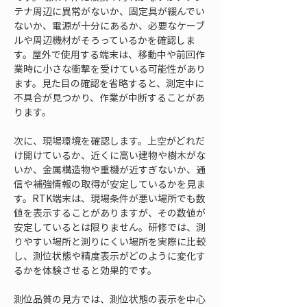
テナ周辺に異常がないか、固定具が緩んでい
ないか、電源が十分にあるか、必要なケーブ
ルや周辺機材がそろっているかを確認しま
す。屋外で使用する端末は、移動中や前回作
業時に小さな衝撃を受けている可能性があり
ます。見た目の確認を省略すると、測定中に
不具合が見つかり、作業が中断することがあ
ります。
次に、現場環境を確認します。上空がどれだ
け開けているか、近くに高い建物や樹木がな
いか、金属構造物や重機が近すぎないか、通
信や補強情報の取得が安定しているかを見ま
す。RTK端末は、現場条件が悪い場所でも数
値を表示することがありますが、その数値が
安定しているとは限りません。研修では、測
りやすい場所と測りにくい場所を実際に比較
し、測位状態や精度表示がどのように変化す
るかを体験させると効果的です。
測位品質の見方では、測位状態の表示を中心