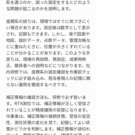
系を選ぶのか、誤った設定をするとどのよう
な問題が起こるのかを説明します。
座標系の誤りは、現場ではすぐに気づきにく
い場合があります。測定値は数字として表示
され、記録もできます。しかし、後で図面や
地図、設計データ、点群データ、管理台帳な
どに重ねたときに、位置が大きくずれている
ことが分かることがあります。このような手
戻りは、現場の再訪問、再測定、成果物修
正、関係者への説明などにつながります。社
内研修では、座標系の設定確認を作業前チェ
ックに必ず組み込み、担当者個人の記憶に頼
らない運用を徹底するべきです。
補正情報の確認方法も、研修で必ず扱いま
す。RTK測位では、補正情報が正しく受信さ
れていることが精度確保の前提になります。
作業者は、補正情報の接続状態、受信の安定
性、測位状態の変化を見て、記録してよい状
態かどうかを判断します。補正情報が途切れ