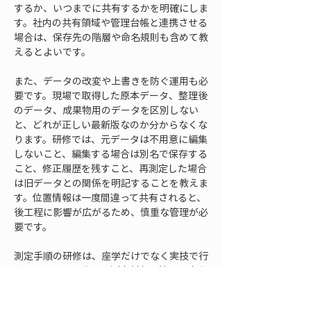
するか、いつまでに共有するかを明確にしま
す。社内の共有領域や管理台帳と連携させる
場合は、保存先の階層や命名規則も含めて教
えるとよいです。
また、データの改変や上書きを防ぐ運用も必
要です。現場で取得した原本データ、整理後
のデータ、成果物用のデータを区別しない
と、どれが正しい最新版なのか分からなくな
ります。研修では、元データは不用意に編集
しないこと、編集する場合は別名で保存する
こと、修正履歴を残すこと、再測定した場合
は旧データとの関係を明記することを教えま
す。位置情報は一度間違って共有されると、
後工程に影響が広がるため、慎重な管理が必
要です。
測定手順の研修は、座学だけでなく実技で行
うべきです。研修用の測定対象を決め、点名
を付け、測定し、メモを残し、データを出力
し、共有先に保存し、別の担当者が確認する