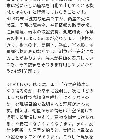
末は常に正しい座標を自動で出してくれる機
械ではない」と理解してもらうことです。
RTK端末は強力な道具ですが、衛星の受信
状況、周囲の障害物、補正情報の取得状態、
通信環境、端末の設置姿勢、測定時間、作業
者の判断によって結果が変わります。建物の
近く、樹木の下、高架下、斜面、谷地形、金
属構造物の周辺などでは、測位が不安定にな
ることがあります。端末が数値を表示してい
ても、その数値をそのまま採用してよいかど
うかは別問題です。
RTK測位の研修では、まず「なぜ高精度に
なり得るのか」を簡単に説明し、次に「どの
ような条件で高精度を維持しにくくなるの
か」を現場目線で説明すると理解が進みま
す。例えば、衛星からの信号は上空が開けた
場所ほど受信しやすく、建物や樹木に遮られ
ると不安定になりやすくなります。また、反
射や回折した信号を拾うと、実際とは異なる
位置を示すことがあります。こうした現象を