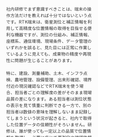
社内研修でまず意識すべきことは、端末の操
作方法だけを教えれば十分ではないという点
です。RTK端末は、衛星測位と補正情報を利
用して高精度な位置情報の取得を目指せる便
利な機器ですが、測位の仕組み、補正情報、
座標系、通信環境、現場条件、データ管理の
いずれかを誤ると、見た目には正常に作業し
ているように見えても、成果物の精度や再現
性に問題が生じることがあります。
特に、建設、測量補助、土木、インフラ点
検、農地管理、設備管理、出来形確認、境界
付近の現況確認などでRTK端末を使う場
合、担当者ごとの理解度の差がそのまま現場
品質の差になります。ある担当者は測位状態
の表示を見て慎重に判断できる一方で、別の
担当者は数値の意味を理解しないまま記録し
てしまうという状況が起きると、社内で取得
した位置データの信頼性がそろいません。研
修は、誰が使っても一定以上の品質で位置情