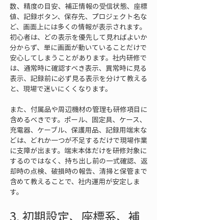
数、精度の目安、補正情報の受信状態、座標
値、記録ボタン、保存先、プロジェクト名な
ど、画面上には多くの情報が表示されます。
初心者は、どの表示を優先して見ればよいか
分からず、単に画面が動いていることだけで
安心してしまうことがあります。社内研修で
は、通常時に確認すべき表示、異常時に見る
表示、記録前に必ず見る表示を分けて教える
と、現場で迷いにくくなります。
また、付属品や周辺機材の管理も研修項目に
含めるべきです。ポール、固定具、ケース、
充電器、ケーブル、保護用品、記録用端末な
どは、どれか一つが不足するだけで現場作業
に支障が出ます。端末本体だけを研修対象に
するのではなく、持ち出し前の一式確認、返
却時の点検、破損時の報告、清掃と保管まで
含めて教えることで、社内運用が安定しま
す。
3. 初期設定、座標系、補