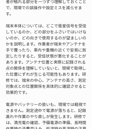
者が触れる部分を一つずつ理解しておくこと
で、現場での誤操作や設定ミスを減らせま
す。
端末本体については、どこで衛星信号を受信
しているのか、どの部分をふさいではいけな
いのか、どの向きで使用するのが望ましいの
かを説明します。作業者が端末やアンテナを
手で覆ったり、車内や重機の近くで安易に測
定したりすると、受信状態が悪化することが
あります。アンテナ位置と実際に記録される
点の関係を理解していないと、現場で取得し
た位置にずれが生じる可能性もあります。研
修では、端末の中心、アンテナの高さ、測定
対象点との位置関係を具体的に確認させると
効果的です。
電源やバッテリーの扱いも、現場では軽視で
きません。測定途中で電源が落ちると、記録
漏れや作業のやり直しが発生します。研修で
は、満充電の確認、予備電源の準備、長時間
作業時の消費見込み、低温時や高温時の注意