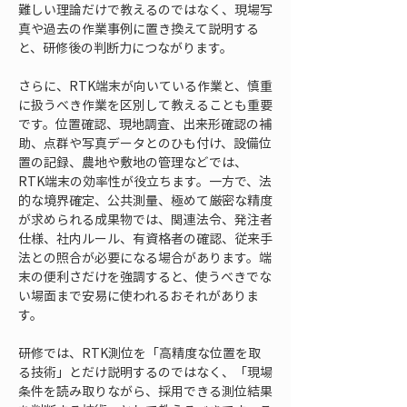
難しい理論だけで教えるのではなく、現場写
真や過去の作業事例に置き換えて説明する
と、研修後の判断力につながります。
さらに、RTK端末が向いている作業と、慎重
に扱うべき作業を区別して教えることも重要
です。位置確認、現地調査、出来形確認の補
助、点群や写真データとのひも付け、設備位
置の記録、農地や敷地の管理などでは、
RTK端末の効率性が役立ちます。一方で、法
的な境界確定、公共測量、極めて厳密な精度
が求められる成果物では、関連法令、発注者
仕様、社内ルール、有資格者の確認、従来手
法との照合が必要になる場合があります。端
末の便利さだけを強調すると、使うべきでな
い場面まで安易に使われるおそれがありま
す。
研修では、RTK測位を「高精度な位置を取
る技術」とだけ説明するのではなく、「現場
条件を読み取りながら、採用できる測位結果