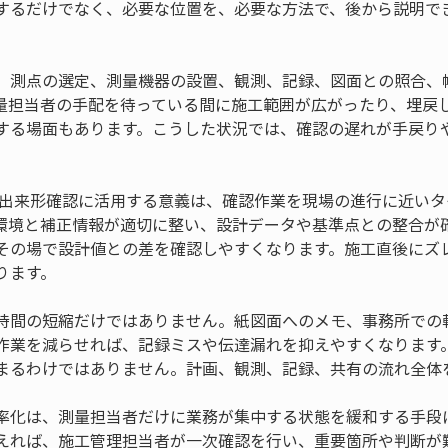
するだけでなく、必要な位置を、必要な方法で、後から説明で
、測点の選定、測量機器の設置、観測、記録、図面との照合、
量担当者の手配を待っている間に施工範囲が広がったり、埋戻
する場面もあります。こうした状況では、確認の遅れが手戻り
末を出来形確認に活用する意義は、確認作業を現場の進行に近い
環境と補正情報が適切に整い、設計データや基準点との整合が
その場で設計値との差を確認しやすくなります。施工直後にズ
ります。
時間の短縮だけではありません。紙図面へのメモ、事務所での
作業を減らせれば、記録ミスや伝達漏れを抑えやすくなります
まるわけではありません。計画、観測、記録、共有の流れ全体
率化は、測量担当者だけに業務が集中する状態を緩和する手段
えれば、施工管理担当者が一次確認を行い、重要箇所や判断が