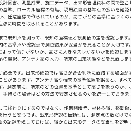
設計図書、測量成果、施工データ、出来形管理資料の間で整合
の基準、ローカル座標の有無、現場独自の基準点の扱いを確認
か、任意座標で作られているのか、高さがどの基準に基づくの
追跡に時間を取られることがあります。
末で既知点を測って、既知の座標値と観測値の差を確認します
内の基準点や確認点で測位結果が妥当かを見ることが大切です
によって偏りがないか、高さに大きなズレがないかを確認しま
系の選択、アンテナ高の入力、端末の固定状態などを見直しま
が必要です。出来形確認では高さが合否判断に直結する場面が
ことがあります。アンテナ高や端末の基準位置を誤ると、すべ
す。測定前に、端末のどの位置を基準として高さを扱うのか、
、手持ちの場合はどの方法で安定させるのかを統一しておきま
して終わりにするのではなく、作業開始時、昼休み後、移動後
を行うと安心です。出来形確認の信頼性は、測定点の数だけで
認の記録を残しておけば、後から出来形データの妥当性を説明