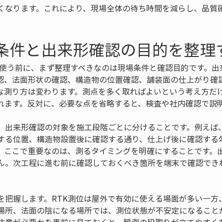
くなります。これにより、現場全体の待ち時間を減らし、品質
場条件と出来形確認の目的を整理
末を使う前に、まず整理すべきなのは現場条件と確認目的です。
認、法面形状の確認、構造物の位置確認、舗装面の仕上がり確
な測り方は変わります。測点を多く取ればよいという考え方だ
れます。反対に、必要な点を省略すると、検査や社内確認で説
、出来形確認の対象を施工段階ごとに分けることです。例えば
する位置、構造物設置後に確認する通り、仕上げ後に確認する
。ここで重要なのは、測るタイミングを明確にすることです。
ん。次工程に進む前に確認しておくべき箇所を端末で確認でき
を把握します。RTK測位は屋外で有効に使える場面が多い一方
場所、法面の陰になる場所では、測位状態が不安定になること