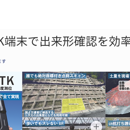
ne
LiDAR
ドローン
360
ソーラー
TK端末で出来形確認を効
ます