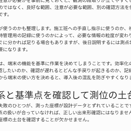
注意が必要かを事前に見ておくと、観測の段取りが立てやすく
のではなく、良好な範囲、注意が必要な範囲、別の確認方法を
です。
が使うのかも整理します。施工班への手直し指示に使うのか、
持管理用の記録に使うのかによって、必要な情報の粒度が変わ
ぐに分かれば足りる場合もありますが、後日説明するには測点
要になります。
は、端末の機能を基準に作業を決めてしまうことです。効率化
認したいのか、確認が遅れるとどんな手戻りが起きるのか、記
から端末の使い方を決めると、導入後の混乱を防ぎやすくなり
標系と基準点を確認して測位の土
失敗のひとつが、測った座標が設計データとずれていることで
点の扱いが合っていなければ、正しい出来形確認にはなりません
座標の土台を確認することが欠かせません。