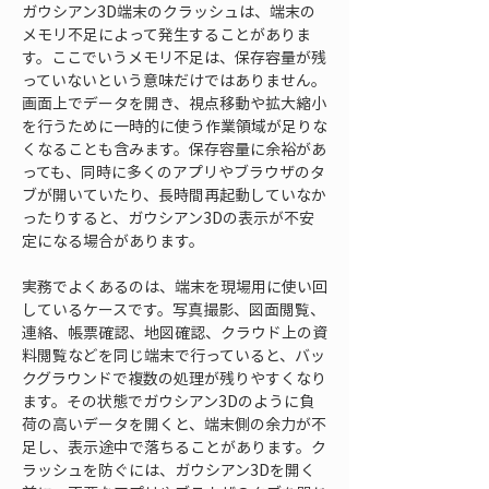
ガウシアン3D端末のクラッシュは、端末の
メモリ不足によって発生することがありま
す。ここでいうメモリ不足は、保存容量が残
っていないという意味だけではありません。
画面上でデータを開き、視点移動や拡大縮小
を行うために一時的に使う作業領域が足りな
くなることも含みます。保存容量に余裕があ
っても、同時に多くのアプリやブラウザのタ
ブが開いていたり、長時間再起動していなか
ったりすると、ガウシアン3Dの表示が不安
定になる場合があります。
実務でよくあるのは、端末を現場用に使い回
しているケースです。写真撮影、図面閲覧、
連絡、帳票確認、地図確認、クラウド上の資
料閲覧などを同じ端末で行っていると、バッ
クグラウンドで複数の処理が残りやすくなり
ます。その状態でガウシアン3Dのように負
荷の高いデータを開くと、端末側の余力が不
足し、表示途中で落ちることがあります。ク
ラッシュを防ぐには、ガウシアン3Dを開く