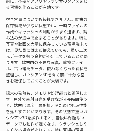
前に、不要なアプリやブラウザのタブを閉じ
る習慣を作ることが有効です。
空き容量についても軽視できません。端末の
保存領域が少ない状態では、一時ファイルの
作成やキャッシュの利用がうまく進まず、読
み込みが途中で止まることがあります。特に
写真や動画を大量に保存している現場端末で
は、見た目にはまだ使えていても、重い三次
元データを扱う余裕が不足していることがあ
ります。端末内の不要な写真、重複ファイ
ル、古い確認データ、使わなくなった資料を
整理し、ガウシアン3Dを開く前に十分な空
きを確保しておくことが大切です。
端末の発熱も、メモリや処理能力と関係しま
す。屋外で直射日光を受けながら長時間使う
と、端末は温度上昇を抑えるために処理性能
を落とすことがあります。その状態で重いガ
ウシアン3Dを操作すると、普段は問題ない
データでも動作が遅くなり、クラッシュしや
すくなる場合があります。特に夏場の現場、