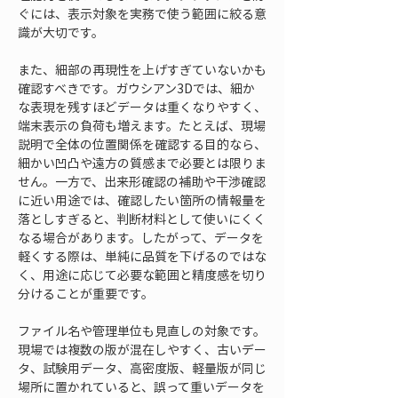
ぐには、表示対象を実務で使う範囲に絞る意
識が大切です。
また、細部の再現性を上げすぎていないかも
確認すべきです。ガウシアン3Dでは、細か
な表現を残すほどデータは重くなりやすく、
端末表示の負荷も増えます。たとえば、現場
説明で全体の位置関係を確認する目的なら、
細かい凹凸や遠方の質感まで必要とは限りま
せん。一方で、出来形確認の補助や干渉確認
に近い用途では、確認したい箇所の情報量を
落としすぎると、判断材料として使いにくく
なる場合があります。したがって、データを
軽くする際は、単純に品質を下げるのではな
く、用途に応じて必要な範囲と精度感を切り
分けることが重要です。
ファイル名や管理単位も見直しの対象です。
現場では複数の版が混在しやすく、古いデー
タ、試験用データ、高密度版、軽量版が同じ
場所に置かれていると、誤って重いデータを