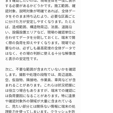
まず確認したいのは、現場全体を一度に表示
する必要があるかどうかです。施工範囲、確
認対象、説明対象が明確であれば、全体デー
タをそのまま持ち込むより、必要な区画ごと
に分けた方が安定しやすくなります。たとえ
ば、造成範囲、構造物周辺、法面、道路沿
い、設備設置エリアなど、現場の確認単位に
合わせてデータを分割しておくと、端末で開
く際の負荷を抑えやすくなります。現場で必
要なのは、必ずしも最高密度の全体データで
はなく、その場の判断に使える十分な解像度
と表示の安定性です。
次に、不要な範囲が含まれていないかを確認
します。撮影や処理の段階では、周辺道路、
空、仮設物、隣接地、作業員、車両などが含
まれることがあります。これらは状況把握に
は役立つ場合もありますが、端末での確認に
は負荷要因になることがあります。特に遠景
や確認対象外の領域が大量に含まれている
と、見たい部分とは関係ない情報に端末の処
理能力を使ってしまいます。クラッシュを防