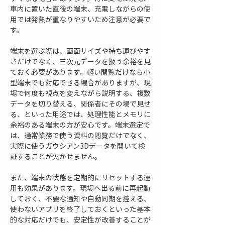
車内に置いた直後の端末、充電しながらの使
用では発熱が重なりやすいため注意が必要で
す。
端末を選ぶ際は、画面サイズや持ち運びやす
さだけでなく、三次元データを扱う余裕を見
ておく必要があります。軽い閲覧だけなら小
型端末でも対応できる場合がありますが、現
場で何度も視点を変えながら説明する、複数
データを切り替える、関係者にその場で見せ
る、といった用途では、処理性能とメモリに
余裕のある端末の方が安心です。端末選定で
は、通常業務で使う資料の閲覧だけでなく、
実際に使うガウシアン3Dデータを開いて検
証することが欠かせません。
また、端末の状態を定期的にリセットする運
用も効果があります。現場へ出る前に再起動
しておく、不要な通知や自動同期を控える、
使わないアプリを終了しておくといった基本
的な対応だけでも、安定性が改善することが