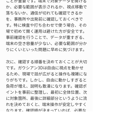
ことが重要です。端末で対象データを開ける
か、必要な範囲が表示されるか、視点移動で
落ちないか、通信が切れても確認できるか
を、事務所や出発前に確認しておくべきで
す。特に検査や打ち合わせで使う場合、その
場で初めて開く運用は避けた方が安全です。
事前確認を行うことで、データが重すぎる、
端末の空き容量が少ない、必要な範囲が分か
りにくいといった問題に早めに気づけます。
次に、確認する順番を決めておくことが大切
です。ガウシアン3Dは自由に視点を動かせ
るため、現場で話が広がると操作も複雑にな
りがちです。しかし、自由に動かしすぎると
負荷が増え、説明も散漫になります。確認ポ
イントを事前に整理し、最初に全体位置、次
に対象箇所、最後に詳細部分というように流
れを決めておくと、端末操作が安定しやすく
なります。確認順が決まっていれば、必要な
データ範囲も絞りやすくなります。
現場で使う端末の役割も明確にしておきま