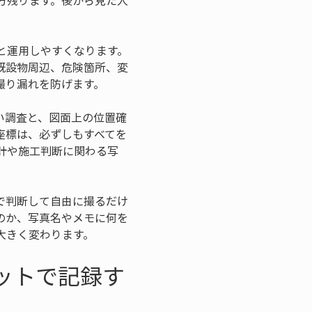
方残ります。後から見た人
と運用しやすくなります。
既設物周辺、危険箇所、変
撮り漏れを防げます。
い調査と、図面上の位置確
座標は、必ずしもすべてを
計や施工判断に関わる写
で判断して自由に撮るだけ
のか、写真名やメモに何を
大きく変わります。
ットで記録す