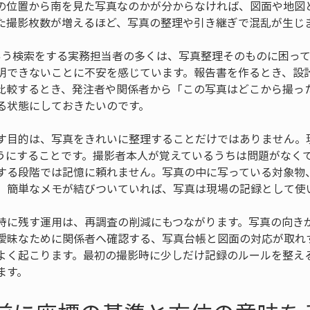
の位置から南を見た写真なのかが分からなければ、図面や地図
た撮影枚数が増えるほど、写真の整理や引き継ぎで混乱が生じ
という検索をする実務担当者の多くは、写真整理そのものに困っ
明できないことに不安を感じています。報告書を作るとき、設
比較するとき、発注者や関係者から「この写真はどこから撮っ
る状態にしておきたいのです。
す目的は、写真をきれいに整理することだけではありません。
うにすることです。撮影者本人が覚えているうちは問題がなく
する段階では記憶に頼れません。写真の中に写っている対象物
、簡単なメモが結びついていれば、写真は現場の記録として使
時に残す運用は、再調査の削減にもつながります。写真の向き
曖昧なために関係者へ確認する、写真台帳と図面の対応が取れ
よく起こります。最初の撮影時に少しだけ記録のルールを整え
ます。