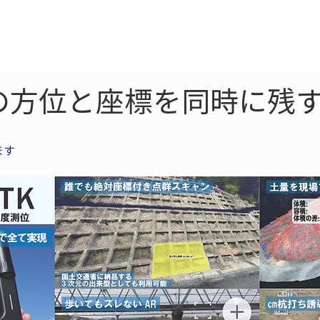
ne
LiDAR
ドローン
360
ソーラー
の方位と座標を同時に残す
ます