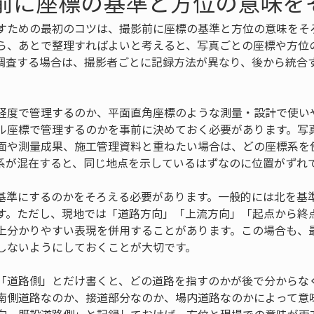
影前に座標の基準と方位の意味を
すための最初のコツは、撮影前に座標の基準と方位の意味をそ
ら、あとで整理すればよいと考えると、写真ごとの座標や方位
調査する場合は、撮影者ごとに記録方法が異なり、後から統合
経度で管理するのか、平面直角座標のような測量・設計で使い
ル座標で管理するのかを事前に決めておく必要があります。写
面や測量成果、施工管理資料と重ねたい場合は、どの座標系を
系が混在すると、同じ地点を示しているはずなのに位置がずれ
基準にするのかをそろえる必要があります。一般的には北を基
す。ただし、現地では「道路方向」「上流方向」「起点から終
上分かりやすい表現を併用することがあります。この場合も、
しないようにしておくことが大切です。
「道路側」とだけ書くと、どの道路を指すのかが後で分からな
南側道路なのか、接道部分なのか、場内道路なのかによって意