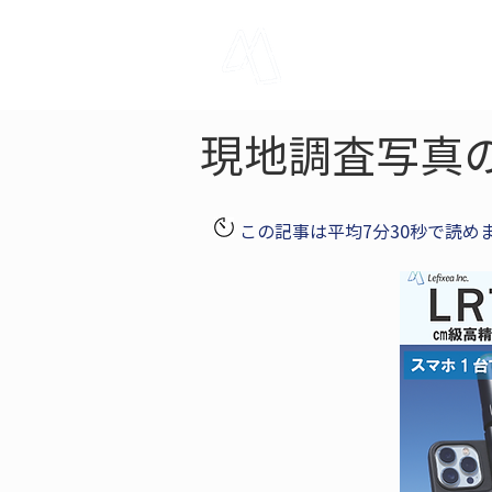
LRTK
Pho
現地調査写真
この記事は平均7分30秒で読め