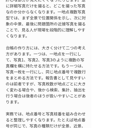
に詳細写真だけを撮ると、どこを撮った写真
なのか分からなくなります。一地点複数写真
型では、まず全景で位置関係を示し、次に対
象の中景、最後に問題箇所の近接写真を撮る
ことで、見る人が現場を段階的に理解しやす
くなります。
台帳の作り方には、大きく分けて二つの考え
方があります。一つは、一地点を一行にし
て、写真1、写真2、写真3のように複数の写
真欄を横に持たせる方法です。もう一つは、
写真一枚を一行にし、同じ地点番号で複数行
をまとめる方法です。報告書として見やすい
のは前者ですが、写真枚数が地点ごとに大き
く変わる場合や、後から検索、集計、抽出を
行う場合は後者のほうが扱いやすいことがあ
ります。
実務では、地点番号と写真枝番を組み合わせ
ると整理しやすくなります。たとえば地点番
号が同じで、写真の種類だけが全景、近景、