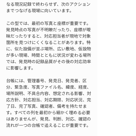
なる現況記録で終わらせず、次のアクション
までつなげる現場に向いています。
この型では、最初の写真と座標が重要です。
発見時点の写真が不明瞭だったり、座標が曖
昧だったりすると、対応担当者が現地で対象
箇所を見つけにくくなることがあります。特
に、似た設備が並ぶ場所、広い敷地、仮設物
が多い現場、時間とともに状況が変わる場所
では、発見時の記録品質がその後の対応効率
に影響します。
台帳には、管理番号、発見日、発見者、区
分、緊急度、写真ファイル名、緯度、経度、
場所説明、不具合内容、想定される影響、対
応方針、対応担当、対応期限、対応状況、完
了日、完了写真、確認者、備考を持たせま
す。すべての列を最初から細かく埋める必要
はありませんが、発見、判断、対応、確認の
流れが一つの台帳で追えることが重要です。