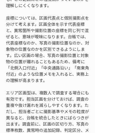
理解しにくくなります。
座標については、区画代表点と個別撮影点を
分けて考えます。区画全体を示す代表座標
と、異常箇所や撮影位置の座標を同じ列で混
ぜると、意味が曖昧になります。台帳では、
代表座標なのか、写真の撮影位置なのか、対
象物の位置なのかを区別できるようにしま
す。広い区画の場合、写真の撮影位置と対象
物の位置が離れることもあるため、備考に
「北側入口付近」「中央通路沿い」「南東角
付近」のような位置メモを入れると、実務上
の理解が高まります。
エリア区画型は、複数人で調査する場合にも
有効です。担当区画を分けておけば、調査の
重複や抜け漏れを減らしやすくなります。た
だし、担当者ごとに撮影基準やメモの粒度が
異なると、台帳を統合したときにばらつきが
出ます。調査前に、区画の区切り方、写真の
標準枚数、異常時の追加記録、判定区分、メ