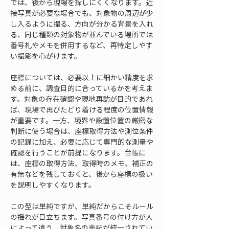
では、後から現場を探しにくくなります。近
接写真が必要な場合でも、対象物の周辺が少
し入るように撮る、方向が分かる背景を入れ
る、同じ種類の対象物が並んでいる場所では
番号札やメモを併用するなど、再特定しやす
い撮影を心がけます。
座標については、必要以上に細かい精度を求
める前に、調査目的に合っているかを考えま
す。対象の存在確認や現地再訪が目的であれ
ば、現場で再びたどり着ける程度の位置情報
が重要です。一方、境界や設置位置の厳密な
判断に使う場合は、座標取得方法や測位条件
の記録に加え、必要に応じて専門的な測量や
確認を行うことが前提になります。台帳に
は、座標の取得方法、取得時のメモ、補正の
有無などを残しておくと、後から座標の扱い
を説明しやすくなります。
この型は単純ですが、単純だからこそルール
の揺れが目立ちます。写真番号の付け方が人
によって違う、対象名の表記が統一されてい