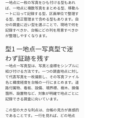
一地点に一枚の写真をひも付ける型もあれ
ば、一地点に複数写真をまとめる型、移動ル
ートに沿って記録する型、区画単位で整理す
る型、是正管理まで含める型もあります。自
分の調査に近い型を選ぶことで、現地で何を
記録すべきか、台帳にどの列を用意すべきか
が整理しやすくなります。
型1 一地点一写真型で迷
わず証跡を残す
一地点一写真型は、写真と座標をシンプルに
結び付ける方法です。一つの調査地点に対し
て代表写真を一枚撮影し、その写真ファイル
名と緯度経度を台帳の一行にまとめます。道
路付属物、看板、設備、境界標、樹木、損傷
箇所、設置物など、対象が明確で地点ごとに
記録できる調査に向いています。
この型の大きな利点は、台帳の見方が直感的
であることです。一行を見れば、どの地点