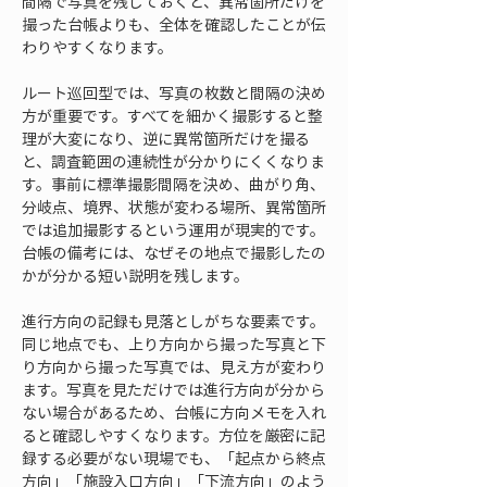
間隔で写真を残しておくと、異常箇所だけを
撮った台帳よりも、全体を確認したことが伝
わりやすくなります。
ルート巡回型では、写真の枚数と間隔の決め
方が重要です。すべてを細かく撮影すると整
理が大変になり、逆に異常箇所だけを撮る
と、調査範囲の連続性が分かりにくくなりま
す。事前に標準撮影間隔を決め、曲がり角、
分岐点、境界、状態が変わる場所、異常箇所
では追加撮影するという運用が現実的です。
台帳の備考には、なぜその地点で撮影したの
かが分かる短い説明を残します。
進行方向の記録も見落としがちな要素です。
同じ地点でも、上り方向から撮った写真と下
り方向から撮った写真では、見え方が変わり
ます。写真を見ただけでは進行方向が分から
ない場合があるため、台帳に方向メモを入れ
ると確認しやすくなります。方位を厳密に記
録する必要がない現場でも、「起点から終点
方向」「施設入口方向」「下流方向」のよう