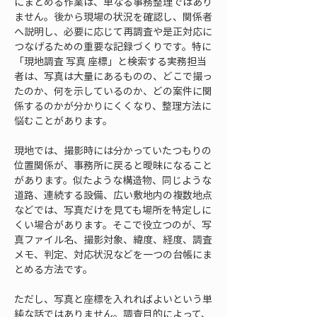
にまとめる作業は、単なる事務整理ではあり
ません。後から現場の状況を確認し、関係者
へ説明し、必要に応じて再調査や是正対応に
つなげるための重要な記録づくりです。特に
「現地調査 写真 座標」と検索する実務担当
者は、写真は大量にあるものの、どこで撮っ
たのか、何を示しているのか、どの案件に関
係するのかが分かりにくくなり、整理方法に
悩むことがあります。
現地では、撮影時には分かっていたつもりの
位置関係が、事務所に戻ると曖昧になること
があります。似たような構造物、同じような
道路、連続する設備、広い敷地内の複数地点
などでは、写真だけを見ても場所を特定しに
くい場合があります。そこで役立つのが、写
真ファイル名、撮影対象、緯度、経度、調査
メモ、判定、対応状況などを一つの台帳にま
とめる方法です。
ただし、写真と座標を入れればよいという単
純な話ではありません。調査目的によって、