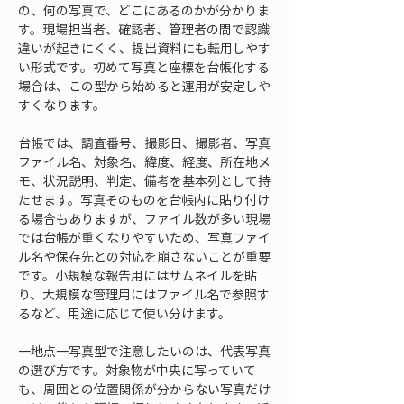
の、何の写真で、どこにあるのかが分かりま
す。現場担当者、確認者、管理者の間で認識
違いが起きにくく、提出資料にも転用しやす
い形式です。初めて写真と座標を台帳化する
場合は、この型から始めると運用が安定しや
すくなります。
台帳では、調査番号、撮影日、撮影者、写真
ファイル名、対象名、緯度、経度、所在地メ
モ、状況説明、判定、備考を基本列として持
たせます。写真そのものを台帳内に貼り付け
る場合もありますが、ファイル数が多い現場
では台帳が重くなりやすいため、写真ファイ
ル名や保存先との対応を崩さないことが重要
です。小規模な報告用にはサムネイルを貼
り、大規模な管理用にはファイル名で参照す
るなど、用途に応じて使い分けます。
一地点一写真型で注意したいのは、代表写真
の選び方です。対象物が中央に写っていて
も、周囲との位置関係が分からない写真だけ