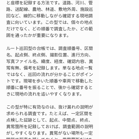
と座標を記録する方法です。道路、河川、管
路、送配線、農地、林道、敷地外周、施設巡
回など、線的に移動しながら確認する現地調
査に向いています。この型では、個々の地点
だけでなく、どの順番で調査したか、どの範
囲を通ったかが重要になります。
ルート巡回型の台帳では、調査順番号、区間
名、起点側、終点側、撮影位置、進行方向、
写真ファイル名、緯度、経度、確認内容、異
常有無、備考を記録します。単なる地点一覧
ではなく、巡回の流れが分かることがポイン
トです。現場を歩いた順番や車両で移動した
順番に番号を振ることで、後から確認すると
きに現地の流れを追いやすくなります。
この型が特に有効なのは、抜け漏れの説明が
求められる調査です。たとえば、一定区間を
点検した証跡として、起点、中間点、終点、
異常箇所を記録しておけば、調査範囲の説明
がしやすくなります。異常がない場所も一定