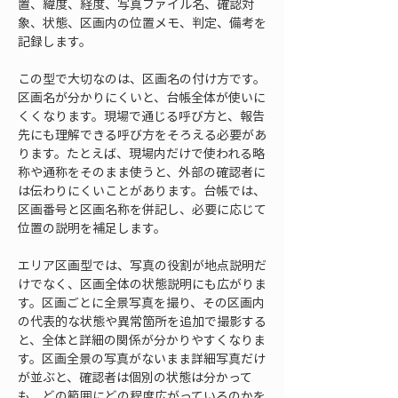
置、緯度、経度、写真ファイル名、確認対
象、状態、区画内の位置メモ、判定、備考を
記録します。
この型で大切なのは、区画名の付け方です。
区画名が分かりにくいと、台帳全体が使いに
くくなります。現場で通じる呼び方と、報告
先にも理解できる呼び方をそろえる必要があ
ります。たとえば、現場内だけで使われる略
称や通称をそのまま使うと、外部の確認者に
は伝わりにくいことがあります。台帳では、
区画番号と区画名称を併記し、必要に応じて
位置の説明を補足します。
エリア区画型では、写真の役割が地点説明だ
けでなく、区画全体の状態説明にも広がりま
す。区画ごとに全景写真を撮り、その区画内
の代表的な状態や異常箇所を追加で撮影する
と、全体と詳細の関係が分かりやすくなりま
す。区画全景の写真がないまま詳細写真だけ
が並ぶと、確認者は個別の状態は分かって
も、どの範囲にどの程度広がっているのかを