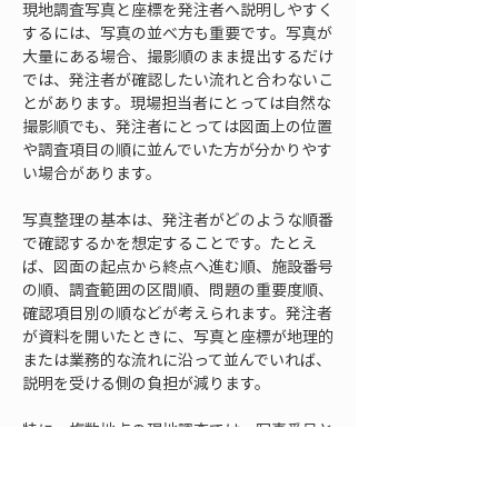
現地調査写真と座標を発注者へ説明しやすく
するには、写真の並べ方も重要です。写真が
大量にある場合、撮影順のまま提出するだけ
では、発注者が確認したい流れと合わないこ
とがあります。現場担当者にとっては自然な
撮影順でも、発注者にとっては図面上の位置
や調査項目の順に並んでいた方が分かりやす
い場合があります。
写真整理の基本は、発注者がどのような順番
で確認するかを想定することです。たとえ
ば、図面の起点から終点へ進む順、施設番号
の順、調査範囲の区間順、問題の重要度順、
確認項目別の順などが考えられます。発注者
が資料を開いたときに、写真と座標が地理的
または業務的な流れに沿って並んでいれば、
説明を受ける側の負担が減ります。
特に、複数地点の現地調査では、写真番号と
座標番号を対応させることが大切です。写真
番号、座標点名、図面上の位置、説明文がず