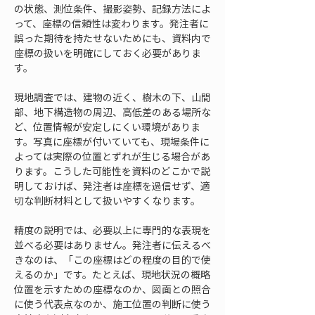
の状態、測位条件、撮影姿勢、記録方法によ
って、座標の信頼性は変わります。発注者に
誤った期待を持たせないためにも、資料内で
座標の扱いを明確にしておく必要がありま
す。
現地調査では、建物の近く、樹木の下、山間
部、地下構造物の周辺、高低差のある場所な
ど、位置情報が安定しにくい環境がありま
す。写真に座標が付いていても、現場条件に
よっては実際の位置とずれが生じる場合があ
ります。こうした可能性を資料のどこかで説
明しておけば、発注者は座標を過信せず、適
切な判断材料として扱いやすくなります。
精度の説明では、必要以上に専門的な表現を
並べる必要はありません。発注者に伝えるべ
きなのは、「この座標はどの程度の目的で使
えるのか」です。たとえば、現地状況の概略
位置を示すための座標なのか、図面との照合
に使う代表点なのか、施工位置の判断に使う