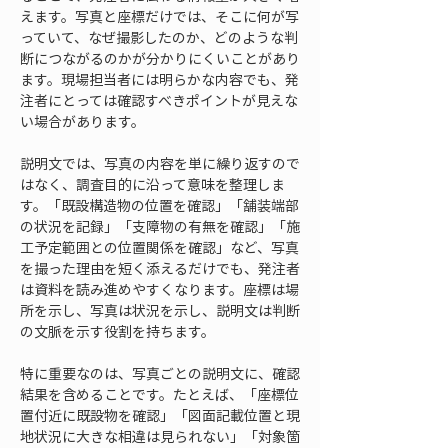
えます。写真と座標だけでは、そこに何が写
っていて、なぜ撮影したのか、どのような判
断につながるのかが分かりにくいことがあり
ます。現場担当者には明らかな内容でも、発
注者にとっては確認すべきポイントが見えな
い場合があります。
説明文では、写真の内容を単に繰り返すので
はなく、調査目的に沿って意味を整理しま
す。「既設構造物の位置を確認」「舗装端部
の状況を記録」「支障物の有無を確認」「施
工予定範囲との位置関係を確認」など、写真
を撮った理由を短く添えるだけでも、発注者
は資料を読み進めやすくなります。座標は場
所を示し、写真は状況を示し、説明文は判断
の文脈を示す役割を持ちます。
特に重要なのは、写真ごとの説明文に、確認
結果を含めることです。たとえば、「座標位
置付近に既設物を確認」「図面記載位置と現
地状況に大きな相違は見られない」「対象箇