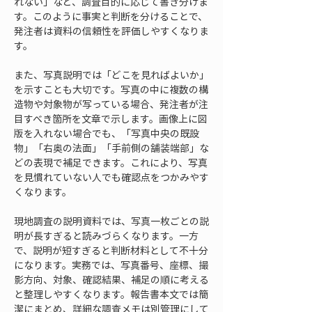
れない」など、調査目的に応じて書き分けま
す。このように事実と判断を分けることで、
発注者は資料の信頼性を評価しやすくなりま
す。
また、写真説明では「どこを見ればよいか」
を示すことも大切です。写真の中に複数の構
造物や対象物が写っている場合、発注者が注
目すべき箇所を文章で示します。画像上に図
版を入れない場合でも、「写真中央の既設
物」「右奥の法面」「手前側の舗装端部」な
どの表現で補足できます。これにより、写真
を見慣れていない人でも確認点をつかみやす
くなります。
現地調査の説明資料では、写真一枚ごとの説
明が長すぎると読みづらくなります。一方
で、説明が短すぎると判断材料として不十分
になります。実務では、写真番号、座標、撮
影方向、対象、確認結果、補足の順に考える
と整理しやすくなります。報告書本文では簡
潔にまとめ、詳細な調査メモは別管理にして