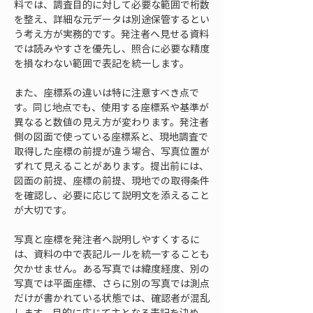
料では、調査目的に対して必要な範囲で桁数
を整え、詳細な元データは別途保管するとい
う考え方が実務的です。発注者へ見せる資料
では読みやすさを優先し、照合に必要な精度
を損なわない範囲で表記を統一します。
また、座標系の違いは特に注意すべき点で
す。同じ地点でも、使用する座標系や基準が
異なると数値の見え方が変わります。発注者
側の図面で使っている座標系と、現地調査で
取得した座標の前提が違う場合、写真位置が
ずれて見えることがあります。提出前には、
図面の前提、座標の前提、現地での取得条件
を確認し、必要に応じて説明文を添えること
が大切です。
写真と座標を発注者へ説明しやすくするに
は、資料の中で表記ルールを統一することも
欠かせません。ある写真では緯度経度、別の
写真では平面座標、さらに別の写真では測点
だけが書かれている状態では、確認者が混乱
します。目的に応じて主となる表記を決め、