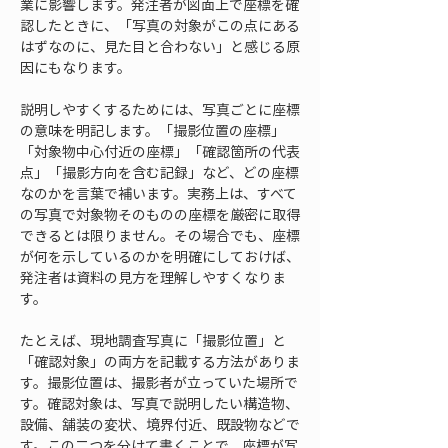
業に影響します。発注者が図面上で座標を確
認したときに、「写真の対象がこの点にある
はずなのに、見た目と合わない」と感じる原
因にもなります。
説明しやすくするためには、写真ごとに座標
の意味を明記します。「撮影位置の座標」
「対象物中心付近の座標」「確認箇所の代表
点」「撮影方向を含む記録」など、どの座標
なのかを言葉で補います。実務上は、すべて
の写真で対象物そのものの座標を厳密に取得
できるとは限りません。その場合でも、座標
が何を示しているのかを明確にしておけば、
発注者は資料の見方を理解しやすくなりま
す。
たとえば、現地調査写真に「撮影位置」と
「確認対象」の両方を記載する方法がありま
す。撮影位置は、撮影者が立っていた場所で
す。確認対象は、写真で説明したい構造物、
設備、舗装の変状、境界付近、既設物などで
す。この二つを分けて書くことで、座標が写