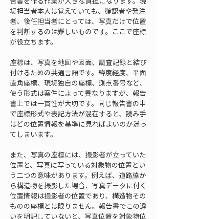
告書を作る作業が大きな負担になります。現
場担当者本人は覚えていても、確認者や発注
者、後任担当者にとっては、写真だけで位置
を判断するのは難しいものです。ここで座標
が役立ちます。
座標は、写真を地図や図面、調査記録と結び
付けるための共通言語です。緯度経度、平面
直角座標、現場独自の座標、測点番号など、
使う形式は案件によって異なりますが、報告
書上では一貫性が大切です。同じ報告書の中
で座標形式や表記方法が混在すると、読み手
はどの位置情報を基準に見ればよいのか迷っ
てしまいます。
また、写真の座標には、撮影者が立っていた
位置と、写真に写っている対象物の位置とい
う二つの意味があります。例えば、道路脇か
ら構造物を撮影した場合、写真データに付く
位置情報は撮影者の位置であり、構造物その
ものの座標とは限りません。報告書でこの違
いを明記していないと、写真位置を対象物位