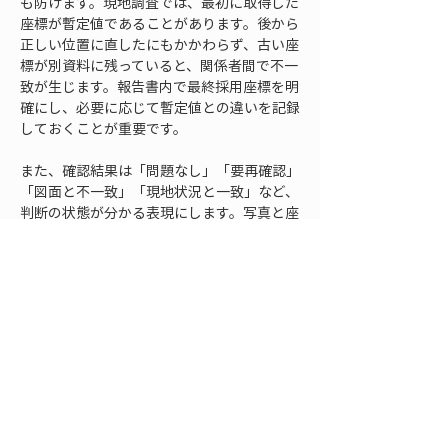
も防げます。現地調査では、最初に取得した
座標が暫定値であることがあります。後から
正しい位置に直したにもかかわらず、古い座
標が別資料に残っていると、関係者間で不一
致が生じます。報告書内で最終採用座標を明
確にし、必要に応じて暫定値との違いを記録
しておくことが重要です。
また、確認結果は「問題なし」「要再確認」
「図面と不一致」「現地状況と一致」など、
判断の状態が分かる表現にします。写真と座
標を載せるだけでは、確認が完了しているの
か、まだ調整中なのかが伝わりません。報告
書として提出する段階では、座標の扱いが確
定している部分と、今後確認が必要な部分を
分けて示すと、読み手に余計な誤解を与えず
に済みます。
報告書に反映するときの
注意点