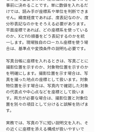
事前に決めることです。単に数値を入れるだ
けでは、読み手が座標系や単位を判断できま
せん。緯度経度であれば、度表記なのか、度
分秒表記なのかをそろえる必要があります。
平面座標であれば、どの座標系を使っている
のか、XとYの順番をどう表記するのかを統
一します。現場独自のローカル座標を使う場
合は、基準点や変換条件の説明も必要です。
写真台帳に座標を入れるときは、写真ごとに
撮影位置を示すのか、対象物位置を示すのか
を明確にします。撮影位置を示す場合は、写
真を撮った地点の座標として扱います。対象
物位置を示す場合は、写真内で確認した対象
の代表点や中心点などを座標として扱いま
す。両方が必要な場合は、撮影位置と対象位
置を別々の項目として分けると誤解を防げま
す。
実務では、写真の下に短い説明文を入れ、そ
の近くに座標を添える構成が扱いやすいで