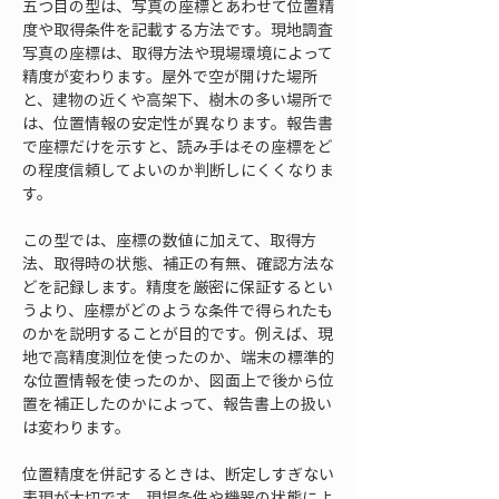
五つ目の型は、写真の座標とあわせて位置精
度や取得条件を記載する方法です。現地調査
写真の座標は、取得方法や現場環境によって
精度が変わります。屋外で空が開けた場所
と、建物の近くや高架下、樹木の多い場所で
は、位置情報の安定性が異なります。報告書
で座標だけを示すと、読み手はその座標をど
の程度信頼してよいのか判断しにくくなりま
す。
この型では、座標の数値に加えて、取得方
法、取得時の状態、補正の有無、確認方法な
どを記録します。精度を厳密に保証するとい
うより、座標がどのような条件で得られたも
のかを説明することが目的です。例えば、現
地で高精度測位を使ったのか、端末の標準的
な位置情報を使ったのか、図面上で後から位
置を補正したのかによって、報告書上の扱い
は変わります。
位置精度を併記するときは、断定しすぎない
表現が大切です。現場条件や機器の状態によ