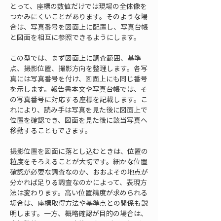
とって、座標の数値だけでは現場の全体像を
つかみにくいことがあります。そのような場
合は、写真番号を図面上に配置し、写真台帳
と図面を相互に参照できるようにします。
この型では、まず図面上に調査範囲、基準
点、撮影位置、撮影方向を整理します。各写
真には写真番号を付け、図面上にも同じ番号
を示します。報告書本文や写真台帳では、そ
の写真番号に対応する座標を記載します。こ
れにより、読み手は写真を見た後に図面上で
位置を確認でき、図面を見た後に該当写真へ
移動することもできます。
撮影位置を図面に落とし込むときは、位置の
粒度をそろえることが大切です。細かな位置
確認が必要な調査なのか、おおよその地点が
分かれば足りる調査なのかによって、表現方
法は変わります。高い位置精度が求められる
場合は、座標取得方法や基準点との関係も説
明します。一方、概略確認が目的の場合は、