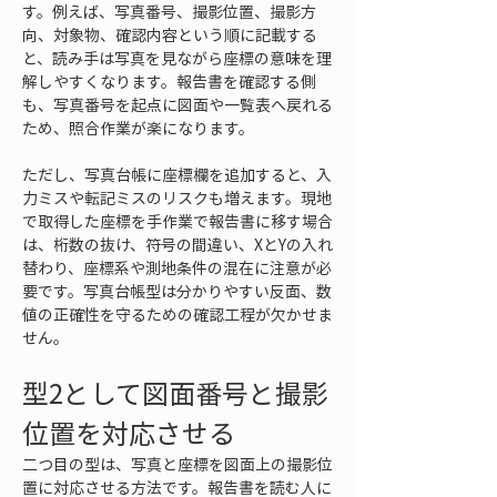
す。例えば、写真番号、撮影位置、撮影方
向、対象物、確認内容という順に記載する
と、読み手は写真を見ながら座標の意味を理
解しやすくなります。報告書を確認する側
も、写真番号を起点に図面や一覧表へ戻れる
ため、照合作業が楽になります。
ただし、写真台帳に座標欄を追加すると、入
力ミスや転記ミスのリスクも増えます。現地
で取得した座標を手作業で報告書に移す場合
は、桁数の抜け、符号の間違い、XとYの入れ
替わり、座標系や測地条件の混在に注意が必
要です。写真台帳型は分かりやすい反面、数
値の正確性を守るための確認工程が欠かせま
せん。
型2として図面番号と撮影
位置を対応させる
二つ目の型は、写真と座標を図面上の撮影位
置に対応させる方法です。報告書を読む人に