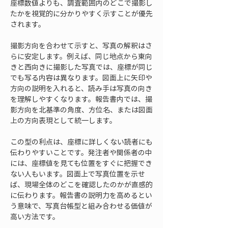
座標数値よりも、調査範囲内のどこで撮影し
たかを視覚的に分かりやすく示すことが優先
されます。
撮影方向を合わせて示すと、写真の解釈はさ
らに安定します。例えば、同じ地点から東向
きと西向きに撮影した写真では、座標が同じ
でも写る内容は異なります。図面上に矢印や
方向の説明を入れると、読み手は写真の向き
を理解しやすくなります。報告書内では、撮
影方向を北基準の角度、方位名、または図面
上の方向表現として統一します。
この型の利点は、座標に詳しくない読者にも
伝わりやすいことです。発注者や関係者の中
には、座標値を見ても位置をすぐに把握でき
ない人もいます。図面上で写真位置を示せ
ば、現場全体のどこを確認したのかが直感的
に伝わります。報告書の説明力を高めるとい
う意味で、写真台帳型と組み合わせる価値が
高い方法です。