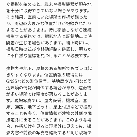
ぐ撮影を始めると、端末や撮影機器が現在地
を十分に取得できていない場合があります。
その結果、直前にいた場所の座標が残った
り、周辺の大まかな位置だけが記録されたり
することがあります。特に移動しながら連続
撮影する業務では、撮影地点と記録地点に時
間差が生じる場合があります。補正時には、
撮影日時の並びや移動経路を確認し、明らか
に不自然な座標を見つけることが必要です。
建物内や地下、屋根のある場所でもズレは起
きやすくなります。位置情報の取得には
GNSSなどの測位信号、基地局やWi-Fiなど周
辺環境の情報が関係する場合があり、遮蔽物
が多い場所では精度が落ちることがありま
す。現場写真では、屋内設備、機械室、倉
庫、通路、地下ピット、屋上付近などで撮影
することも多く、位置情報が建物の外側や隣
接道路に出ることがあります。このような場
合、座標だけを見ると現場外に見えても、撮
影内容や前後の写真を確認すると同じ現場で