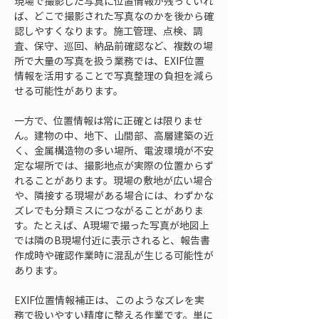
現場で撮影した写真に位置情報が残っていれ
ば、どこで撮影された写真なのかを後から確
認しやすくなります。施工管理、点検、調
査、保守、巡回、納品前確認など、複数の場
所で大量の写真を扱う業務では、EXIF位置
情報を活用することで写真整理の負担を減ら
せる可能性があります。
一方で、位置情報は常に正確とは限りませ
ん。建物の中、地下、山間部、高層建築の近
く、金属構造物の多い場所、電波環境が不安
定な場所では、撮影地点が実際の位置からず
れることがあります。現場の敷地が広い場合
や、隣接する現場がある場合には、わずかな
ズレでも分類ミスにつながることがありま
す。たとえば、A現場で撮った写真が地図上
では隣のB現場付近に表示されると、報告書
作成時や確認作業時に混乱が生じる可能性が
あります。
EXIF位置情報補正は、このようなズレを実
務で扱いやすい精度に整える作業です。単に