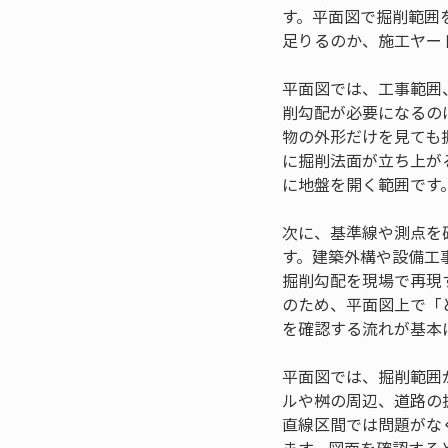
す。平面図で掘削範囲
足りるのか、施工ヤー
平面図では、工事範囲
削勾配が必要になるの
物の外形だけを見ても
に掘削法面が立ち上が
に地盤を開く範囲です
次に、基準線や測点を
す。建築外構や設備工
掘削勾配を現場で再現
のため、平面図上で「
を確認する流れが基本
平面図では、掘削範囲
ルや桝の周辺、道路の
直線区間では問題がな