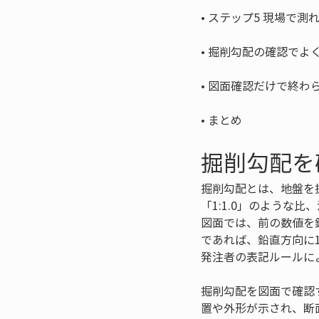
• 
• 
• 
• 
まとめ
掘削勾配を
掘削勾配とは、地盤を掘
「1:1.0」のよう
図面では、前の数値を
であれば、鉛直方向に
発注者の表記ルールに
掘削勾配を図面で確認
置や外形が示され、断