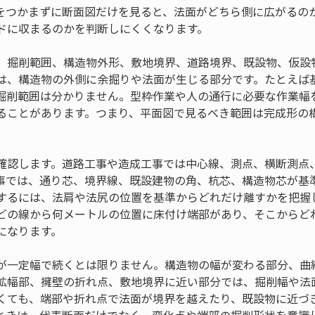
をつかまずに断面図だけを見ると、法面がどちら側に広がるの
ドに収まるのかを判断しにくくなります。
、掘削範囲、構造物外形、敷地境界、道路境界、既設物、仮設
は、構造物の外側に余掘りや法面が生じる部分です。たとえば
掘削範囲は分かりません。型枠作業や人の通行に必要な作業幅
ることがあります。つまり、平面図で見るべき範囲は完成形の
。
確認します。道路工事や造成工事では中心線、測点、横断測点
事では、通り芯、境界線、既設建物の角、杭芯、構造物芯が基
するには、法肩や法尻の位置を基準からどれだけ離すかを把握
どの線から何メートルの位置に床付け端部があり、そこからど
になります。
が一定幅で続くとは限りません。構造物の幅が変わる部分、曲
拡幅部、擁壁の折れ点、敷地境界に近い部分では、掘削幅や法
くても、端部や折れ点で法面が境界を越えたり、既設物に近づ