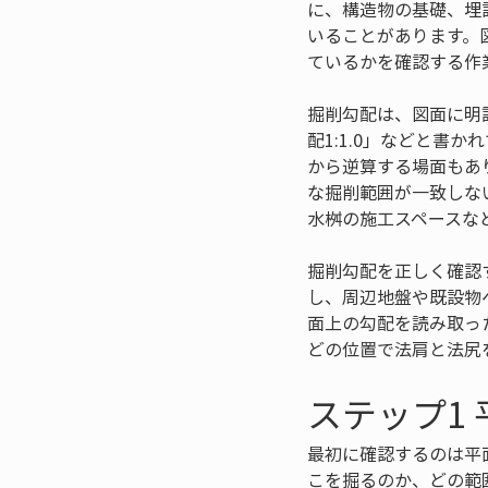
に、構造物の基礎、埋
いることがあります。
ているかを確認する作
掘削勾配は、図面に明
配1:1.0」などと
から逆算する場面もあ
な掘削範囲が一致しな
水桝の施工スペースな
掘削勾配を正しく確認
し、周辺地盤や既設物
面上の勾配を読み取っ
どの位置で法肩と法尻
ステップ1
最初に確認するのは平
こを掘るのか、どの範