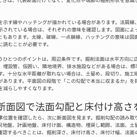
ときは、代表断面だけでなく、変化点や端部の掘削形状を意識
を示す線やハッチングが描かれている場合があります。法肩線
示されている場合は、それぞれの意味を確認します。図面によ
ともあります。太線、破線、一点鎖線、ハッチングの意味は図
に読むことが必要です。
うひとつのポイントは、周辺条件です。掘削法面は水平方向に
、埋設管、仮囲い、隣地境界、排水施設などがある場合は、標
す。十分な水平距離が取れない場合は、土留め、段切り、施工
があります。平面図の段階で「この勾配で本当に収まるか」を
を減らしやすくなります。
 断面図で法面勾配と床付け高さ
準位置を確認したら、次に断面図を見ます。掘削勾配の読み取
況地盤、計画地盤、床付け面、構造物、埋戻し範囲、法面、土
確認するべきことは、掘削深さ、床付け高さ、床付け幅、法面