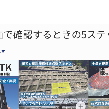
ne
LiDAR
ドローン
360
ソーラー
面で確認するときの5ステ
ます