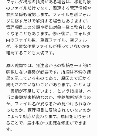
フォルダ構成の指摘がある場合は、移動対象
のファイルだけでなく、関連する管理情報や
参照関係も確認します。ファイルを別フォル
ダに移すだけで解消する場合もありますが、
管理項目上の分類や提出対象一覧と整合しな
くなることもあります。修正後に、フォルダ
内のファイル数、重複ファイル、空フォル
ダ、不要な作業ファイルが残っていないかを
確認することも大切です。
原因確認では、発注者からの指摘を一面的に
解釈しない姿勢が必要です。指摘は不備の結
果を示しているものであり、原因まで細かく
説明されていないことがあります。たとえば
「書類が不足しています」という指摘は、本
当に書類が未格納なのか、格納場所が違うの
か、ファイル名が異なるため見つけられなか
ったのか、管理項目に反映されていないのか
によって対応が変わります。原因を切り分け
ることで、最小限かつ正確な修正ができま
す。