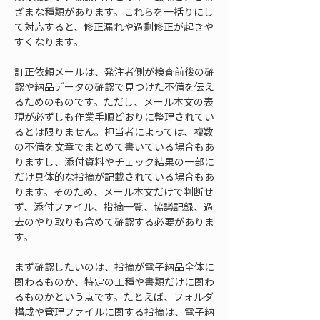
ざまな種類があります。これらを一括りにし
て対応すると、修正漏れや過剰修正が起きや
すくなります。
訂正依頼メールは、発注者側が検査前後の確
認や納品データの確認で見つけた不備を伝え
るためのものです。ただし、メール本文の表
現が必ずしも作業手順どおりに整理されてい
るとは限りません。担当者によっては、複数
の不備を文章でまとめて書いている場合もあ
りますし、添付資料やチェック結果の一部に
だけ具体的な指摘が記載されている場合もあ
ります。そのため、メール本文だけで判断せ
ず、添付ファイル、指摘一覧、協議記録、過
去のやり取りも含めて確認する必要がありま
す。
まず確認したいのは、指摘が電子納品全体に
関わるものか、特定の工種や書類だけに関わ
るものかという点です。たとえば、フォルダ
構成や管理ファイルに関する指摘は、電子納