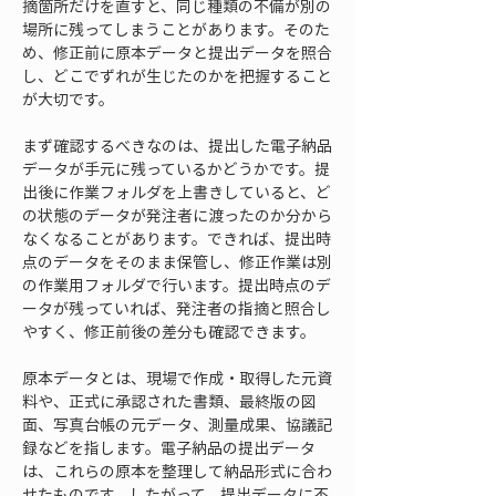
摘箇所だけを直すと、同じ種類の不備が別の
場所に残ってしまうことがあります。そのた
め、修正前に原本データと提出データを照合
し、どこでずれが生じたのかを把握すること
が大切です。
まず確認するべきなのは、提出した電子納品
データが手元に残っているかどうかです。提
出後に作業フォルダを上書きしていると、ど
の状態のデータが発注者に渡ったのか分から
なくなることがあります。できれば、提出時
点のデータをそのまま保管し、修正作業は別
の作業用フォルダで行います。提出時点のデ
ータが残っていれば、発注者の指摘と照合し
やすく、修正前後の差分も確認できます。
原本データとは、現場で作成・取得した元資
料や、正式に承認された書類、最終版の図
面、写真台帳の元データ、測量成果、協議記
録などを指します。電子納品の提出データ
は、これらの原本を整理して納品形式に合わ
せたものです。したがって、提出データに不