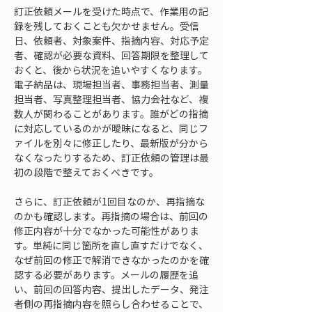
訂正依頼メールを受けた時点で、作業用の記
録を残しておくことも欠かせません。受信
日、依頼者、対象案件、指摘内容、対応予定
者、確認が必要な資料、回答期限を整理して
おくと、後から状況を追いやすくなります。
電子納品は、現場担当者、事務担当者、測量
担当者、写真整理担当者、協力会社など、複
数人が関わることがあります。誰がどの指摘
に対応しているのかが曖昧になると、同じフ
ァイルを別々に修正したり、最新版が分から
なくなったりするため、訂正依頼の管理は最
初の段階で整えておくべきです。
さらに、訂正依頼が1回目なのか、再指摘な
のかも確認します。再指摘の場合は、前回の
修正内容が十分でなかった可能性がありま
す。単純に同じ箇所を直し直すだけでなく、
なぜ前回の修正で解消できなかったのかを確
認する必要があります。メールの履歴を追
い、前回の回答内容、提出したデータ、発注
者側の再指摘内容を照らし合わせることで、