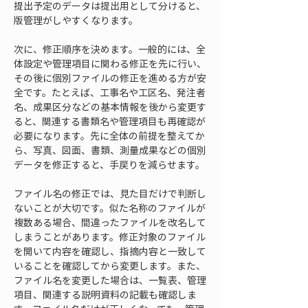
提出予定のデータは提出用として分けると、
版管理がしやすくなります。
次に、修正順序を決めます。一般的には、全
体設定や管理項目に関わる修正を先に行い、
その後に個別ファイルの修正を進める方が安
全です。たとえば、工事名や工区名、発注者
名、成果区分などの基本情報を後から変更す
ると、関連する書類名や管理項目も再確認が
必要になります。先に全体の前提を整えてか
ら、写真、図面、書類、測量成果などの個別
データを修正すると、手戻りを減らせます。
ファイル名の修正では、見た目だけで判断し
ないことが大切です。似た名称のファイルが
複数ある場合、間違ったファイルを改名して
しまうことがあります。修正対象のファイル
を開いて内容を確認し、指摘内容と一致して
いることを確認してから変更します。また、
ファイル名を変更した場合は、一覧表、管理
項目、関連する説明資料の記載も確認しま