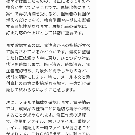
摘箇所は直したものの、修正によって別の不
整合が生じていることです。再提出後に同じ
案件で再び指摘を受けると、担当者の負担が
増えるだけでなく、検査準備や納期にも影響
する可能性があります。再提出前の確認は、
訂正対応の仕上げとして非常に重要です。
まず確認するのは、発注者からの指摘がすべ
て解消されているかどうかです。最初に整理
した訂正依頼の内容に戻り、ひとつずつ対応
状況を確認します。修正済み、確認済み、発
注者確認待ち、対象外と判断したものなど、
状態を明確にします。特に、メール本文と添
付資料の両方に指摘がある場合、一方だけ確
認して終わらないように注意します。
次に、フォルダ構成を確認します。電子納品
では、成果品の種類ごとに適切な場所へ格納
することが求められます。修正作業の過程
で、作業用ファイル、古いファイル、重複フ
ァイル、確認用の一時ファイルが混ざること
があります。これらが提出データに残ってい