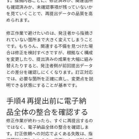
す。指摘内容ごとに、修正済みか、関連箇所
も確認済みか、未確認事項が残っていないか
を見ていくことで、再提出データの品質を高
められます。
修正作業で避けたいのは、発注者から指摘さ
れていない箇所まで大きく変えてしまうこと
です。もちろん、関連する不備を見つけた場
合は修正を検討すべきですが、根拠なく構成
を変更したり、提出済みの成果を大幅に組み
替えたりすると、発注者側が前回提出データ
との差分を確認しにくくなります。訂正対応
では、必要な箇所を正確に直し、変更点を説
明できる状態にすることが基本です。
手順4 再提出前に電子納
品全体の整合を確認する
修正作業が終わったら、すぐに再提出するの
ではなく、電子納品全体の整合を確認しま
す。訂正依頼への対応でよくある失敗は、指