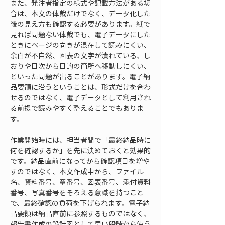
また、発注者指定の様式や記載方法がある場
合は、本文の体裁だけでなく、データ化した
後の見え方も確認する必要があります。紙で
見れば問題ない体裁でも、電子データにした
ときにページの向きが混在して読みにくい、
余白が不自然、図表の文字が潰れている、し
おりや目次から目的の箇所へ移動しにくい、
といった問題が出ることがあります。電子納
品要領に沿うということは、形式だけを合わ
せるのではなく、電子データとして利用され
る前提で読みやすく整えることでもありま
す。
作業開始時には、担当者間で「最終納品時に
何を確認するか」を先に決めておくと効果的
です。納品直前になってから確認項目を増や
すのではなく、本文作成中から、ファイル
名、資料番号、章番号、図表番号、添付資料
番号、写真番号をそろえる意識を持つこと
で、最終確認の負荷を下げられます。電子納
品要領は納品直前に参照するものではなく、
報告書作成の設計図として早い段階から使う