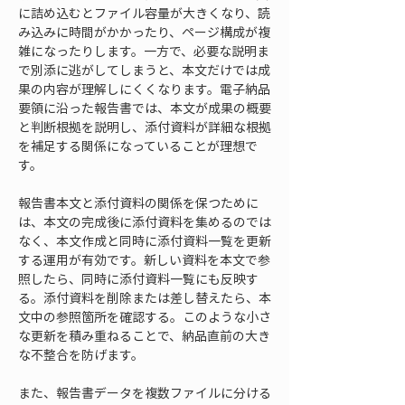
に詰め込むとファイル容量が大きくなり、読
み込みに時間がかかったり、ページ構成が複
雑になったりします。一方で、必要な説明ま
で別添に逃がしてしまうと、本文だけでは成
果の内容が理解しにくくなります。電子納品
要領に沿った報告書では、本文が成果の概要
と判断根拠を説明し、添付資料が詳細な根拠
を補足する関係になっていることが理想で
す。
報告書本文と添付資料の関係を保つために
は、本文の完成後に添付資料を集めるのでは
なく、本文作成と同時に添付資料一覧を更新
する運用が有効です。新しい資料を本文で参
照したら、同時に添付資料一覧にも反映す
る。添付資料を削除または差し替えたら、本
文中の参照箇所を確認する。このような小さ
な更新を積み重ねることで、納品直前の大き
な不整合を防げます。
また、報告書データを複数ファイルに分ける