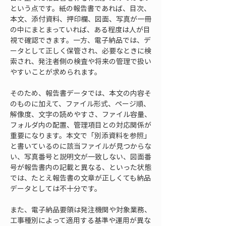
という点です。紙の報告書であれば、目次、
本文、添付資料、押印欄、図面、写真が一冊
の中にまとまっていれば、ある程度は人が目
視で確認できます。一方、電子納品では、デ
ータとして正しく保管され、必要なときに検
索され、発注者側の検査や将来の管理で扱い
やすいことが求められます。
そのため、報告書データでは、本文の内容そ
のものに加えて、ファイル形式、ページ順、
解像度、文字の読めやすさ、ファイル容量、
フォルダ内の配置、管理項目との対応関係が
重要になります。本文で「別添資料を参照」
と書いているのに該当ファイルが見つからな
い、写真番号と説明文が一致しない、図面番
号が報告書内の記載と異なる、といった状態
では、たとえ報告書の文章が正しくても納品
データとしては不十分です。
また、電子納品要領は発注機関や対象業務、
工事種別によって適用する基準や運用が異な