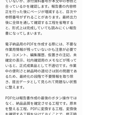
ていないか、添付資料番号が本文中の参照と
合っているかを確認します。報告書の内容修
正を行った後にページが増減すると、目次や
参照番号がずれることがあります。最終出力
後に全体を通して確認する工程を省略する
と、形式上は完成していても読みにくい報告
書になってしまいます。
電子納品用のPDFを作成する際には、不要な
作業用情報が残っていないかも注意が必要で
す。コメント、編集履歴、仮置きの注記、未
確定の表示、社内確認用のメモなどが残って
いると、正式成果品として不適切です。作業
中の便利さと納品時の適切さは別の問題であ
るため、最終化の段階で不要情報を取り除
き、提出データとして見られて問題ない状態
に整えます。
PDF化は報告書作成の最後のボタン操作では
なく、納品品質を確定させる工程です。原本
を整える工程、PDFに変換する工程、変換後
を確認する工程を分けておくことで、修正時