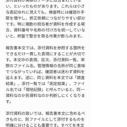
添付資料が実際のデータには含まれていな
い、といったものがあります。これらは小さ
な表記ゆれに見えても、検査時には確認の手
間を増やし、修正依頼につながりやすい部分
です。特に複数の担当者が資料を作成する場
合、資料番号や名称の付け方を統一していな
いと、終盤で整合を取る作業が膨らみます。
報告書本文では、添付資料を参照する箇所を
できるだけ一貫した表現にすることが大切で
す。本文中の表現、目次、添付資料一覧、実
際のファイル名、管理情報の名称が同じ意味
でつながっていれば、確認者は迷わず資料を
追えます。逆に、同じ資料を本文では「調査
結果」、添付一覧では「測定結果」、ファイ
ル名では「現地記録」と呼んでいると、同一
資料なのか別資料なのか判断しにくくなりま
す。
添付資料の扱いでは、報告書本文に含めるべ
きものと、別ファイルとして添付するものを
明確に分けることも重要です。すべてを本文