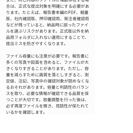
合は、正式な提出対象を明確にする必要があ
ります。たとえば、報告書本編のPDF、軽量
版、社内確認版、押印確認用、発注者確認用
などが残っていると、納品時に誤ったファイ
ルを選ぶリスクがあります。正式版以外を納
品用フォルダに入れない運用にすることで、
提出ミスを防ぎやすくなります。
ファイル容量にも注意が必要です。報告書に
多くの写真や図面を含めると、ファイルが大
きくなりすぎることがあります。ただし、容
量を減らすために画質を落としすぎると、測
定値、注記、写真中の確認対象が読めなくな
るおそれがあります。容量と判読性のバラン
スを取り、必要な情報が確認できる品質を保
つことが大切です。容量調整を行った後は、
必ず再度ファイルを開き、見読性が保たれて
いるかを確認します。
ファイル名、フォルダ構成、管理情報は、報
告書本文のように目立つ部分ではありませ