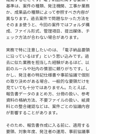
基準は、案件の種類、発注機関、工事か業務
か、成果品の種類によって参照すべき内容が
異なります。過去案件で問題なかった方法を
そのまま使うと、今回の案件ではフォルダ構
成、ファイル形式、管理項目、提出媒体、チ
ェック方法が合わない場合があります。
実務で特に注意したいのは、「電子納品要領
に沿っているはず」という思い込みです。過
去に似た業務を担当した経験があるほど、以
前のルールや社内の慣習に頼りがちです。し
かし、発注者の特記仕様書や事前協議で個別
の取り決めがある場合、一般的な要領だけを
見ていても十分ではありません。たとえば、
報告書データのまとめ方、分冊の扱い、参考
資料の格納方法、不要ファイルの扱い、紙資
料との整合確認などは、案件ごとの協議内容
が影響することがあります。
そのため、報告書作成に入る前に、適用する
要領、対象年度、発注者の運用、事前協議事