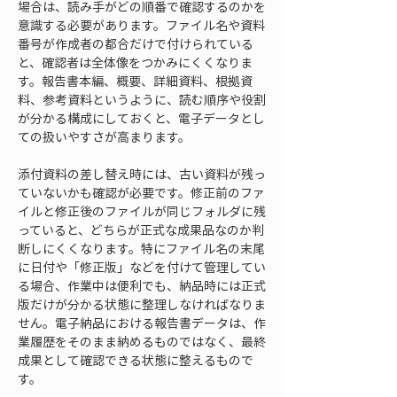
場合は、読み手がどの順番で確認するのかを
意識する必要があります。ファイル名や資料
番号が作成者の都合だけで付けられている
と、確認者は全体像をつかみにくくなりま
す。報告書本編、概要、詳細資料、根拠資
料、参考資料というように、読む順序や役割
が分かる構成にしておくと、電子データとし
ての扱いやすさが高まります。
添付資料の差し替え時には、古い資料が残っ
ていないかも確認が必要です。修正前のファ
イルと修正後のファイルが同じフォルダに残
っていると、どちらが正式な成果品なのか判
断しにくくなります。特にファイル名の末尾
に日付や「修正版」などを付けて管理してい
る場合、作業中は便利でも、納品時には正式
版だけが分かる状態に整理しなければなりま
せん。電子納品における報告書データは、作
業履歴をそのまま納めるものではなく、最終
成果として確認できる状態に整えるもので
す。