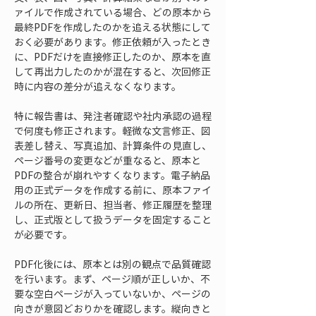
ァイルで作成されている場合、どの原本から
最終PDFを作成したのかを追える状態にして
おく必要があります。修正依頼が入ったとき
に、PDFだけを直接修正したのか、原本を直
して再出力したのかが混在すると、次回修正
時に内容の差分が追えなくなります。
特に報告書は、発注者確認や社内承認の過程
で何度も修正されます。軽微な文言修正、図
表差し替え、写真追加、計算条件の見直し、
ページ番号の変更などが重なると、原本と
PDFの整合が崩れやすくなります。電子納品
用の正式データを作成する前に、原本ファイ
ルの所在、更新日、担当者、修正履歴を整理
し、正式版として扱うデータを固定すること
が必要です。
PDF化後には、原本とは別の観点で品質確認
を行います。まず、ページ順が正しいか、不
要な空白ページが入っていないか、ページの
向きが意図どおりかを確認します。縦向きと