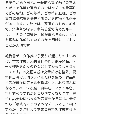
る場合があります。一般的な電子納品の考え
方だけで作業を進めるのではなく、対象案件
でどの要領、どの基準、どの特記仕様、どの
事前協議結果を優先するのかを確認する必要
があります。実務上は、要領そのものに加え
て、発注者の指示、事前協議で決めたルー
ル、社内の品質管理手順が重なるため、どれ
を根拠に作成しているのかを明確にしておく
ことが大切です。
報告書データ作成で手戻りが起こりやすいの
は、本文作成、添付資料整理、電子納品用デ
ータ整理を別々の作業として扱ってしまうケ
ースです。本文担当者は文章だけを整え、資
料担当者は添付ファイルだけを集め、納品担
当者が最後にフォルダ構成へ入れ込む流れに
なると、ページ参照、資料名、ファイル名、
管理情報のずれが起こりやすくなります。電
子納品要領に沿った報告書を作るには、最初
から「最終的にどのようなデータとして納品
するか」を見据えて本文と資料を作成する必