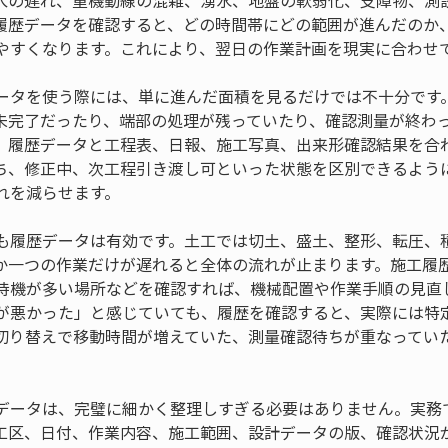
入の遅れ、重機動線の混雑、湧水、地盤の軟弱化、支障物、測
履歴データを確認すると、どの時間帯にどの範囲が進んだのか
やすくなります。これにより、翌日の作業計画を現実に合わせ
ータを使う際には、単に進んだ面積を見るだけでは不十分です
未完了だったり、端部の処理が残っていたり、確認測量が終わ
、履歴データと工程表、日報、施工写真、出来形確認結果を合
ち、修正中、次工程引き渡し可といった状態を区別できるよう
れを減らせます。
も履歴データは有効です。土工では切土、盛土、整形、転圧、
か一つの作業だけが遅れると全体の流れが止まります。施工履
待機が多い場所などを確認すれば、機械配置や作業手順の見直
が悪かった」と感じていても、履歴を確認すると、実際には特
切り替えで移動時間が増えていた、測量確認待ちが重なってい
データは、完璧に細かく整理しすぎる必要はありません。実務
工区、日付、作業内容、施工範囲、設計データの版、確認状況