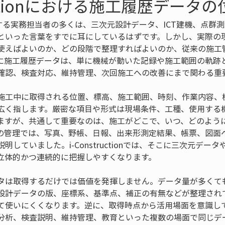
tructionにおける施工履歴データ
onで検索する実務担当者の多くは、三次元設計データ、ICT建機、点
といった言葉をすでに耳にしているはずです。しかし、実際の
使えばよいのか、どの段階で整理すればよいのか、従来の施工
に施工履歴データは、単に機械が動いた記録や施工範囲の軌跡
確認、検査対応、維持管理、次回施工への改善にまで関わる重
施工中に取得される位置、標高、施工範囲、時刻、作業内容、
広く指します。厳密な項目や形式は現場条件、工種、使用する
ますが、共通して重要なのは、施工がどこで、いつ、どのよう
の管理では、写真、野帳、日報、出来形測定結果、帳票、図面
明していました。i-Constructionでは、そこに三次元デー
立体的かつ連続的に把握しやすくなります。
タは取得するだけでは価値を発揮しません。データ量が多くて
設計データの版、座標系、基準点、補正の有無などが整理され
て使いにくくなります。逆に、取得時点から活用場面を意識し
分析、検査説明、維持管理、教育といった複数の場面で同じデ