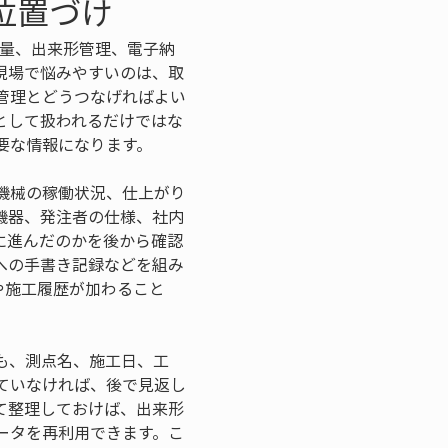
の位置づけ
群測量、出来形管理、電子納
現場で悩みやすいのは、取
管理とどうつなげればよい
として扱われるだけではな
要な情報になります。
機械の稼働状況、仕上がり
機器、発注者の仕様、社内
に進んだのかを後から確認
への手書き記録などを組み
タや施工履歴が加わること
も、測点名、施工日、工
ていなければ、後で見返し
て整理しておけば、出来形
ータを再利用できます。こ