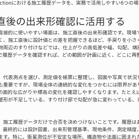
tructionにおける施工履歴データを、実務で活用しやすい6つ
工直後の出来形確認に活用する
直接的に使いやすい場面は、施工直後の出来形確認です。現場
く、施工直後に設計値との差を把握できるほど、手戻りを小さ
物周辺のすり付けなどでは、仕上がりの高低差や幅、勾配、端
で履歴データを確認すれば、どの範囲が計画に近く、どこに再
、代表測点を選び、測定値を帳票に整理し、図面や写真で状況
も重要ですが、現場全体の連続的な変化をつかむには限界があ
の面的な広がりや標高の変化を確認しやすくなります。たとえ
整形が不足している、すり付け部で勾配が急に変わっている、
。
、施工履歴データだけで合否を決めつけないことです。履歴は
、最終的には設計図書、出来形管理基準、現地条件、測定精度
ます。特に、衛星測位が不安定な場所、構造物や法面に囲まれ