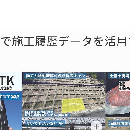
ne
LiDAR
ドローン
360
ソーラー
uctionで施工履歴データを