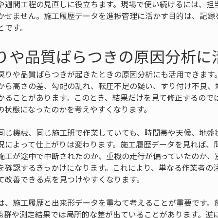
や週間工程の見直しに役立ちます。現場で使い続けるには、担
かせません。施工履歴データを進捗管理に活かす目的は、記録
とです。
戻りや品質ばらつきの原因分析に
戻りや品質ばらつきが起きたときの原因分析にも活用できます
から高さの差、勾配の乱れ、転圧不足の疑い、すり付け不良、
かることがあります。このとき、結果だけを見て修正するので
の状態になったのかを考えやすくなります。
同じ機械、同じ施工班で作業していても、時間帯や天候、地盤
況によって仕上がりは変わります。施工履歴データを見れば、
施工が途中で中断されたのか、重機の走行が偏っていたのか、
を確認するきっかけになります。これにより、単なる作業者の
て改善できる点を見つけやすくなります。
は、施工履歴と出来形データを重ねて考えることが重要です。
点群や測定結果では局所的な差が出ていることがあります。逆