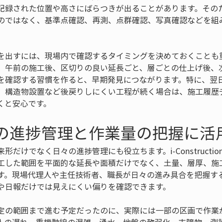
記録された位置や高さにばらつきが出ることがあります。その
のではなく、基準点確認、再測、点群確認、写真確認などを組
を出すには、現場内で確認するタイミングを決めておくことも
、午前の施工後、区切りの良い延長ごと、層ごとの仕上げ後、
を確認する習慣を作ると、早期発見につながります。特に、翌
、構造物設置など後戻りしにくい工程が続く場合は、施工履歴
くと安心です。
々の進捗管理と作業量の把握に活
形だけでなく日々の進捗管理にも役立ちます。i-Constructi
工した範囲を平面的な延長や面積だけでなく、土量、層厚、施
す。現場代理人や主任技術者、職長が日々の進み具合を把握す
や日報だけでは見えにくい偏りを確認できます。
定の範囲まで進む予定だったのに、実際には一部の区画で作業