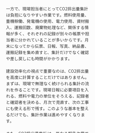
一方で、現場担当者にとってCO2排出量集計
は負担になりやすい作業です。燃料使用量、
重機稼働、発電機の使用、電力使用、資材搬
入、運搬回数、廃棄物処理など、関係する情
報が多く、それぞれの記録が別々の帳票や担
当者に分かれていることが多いからです。月
末になってから伝票、日報、写真、納品書、
運搬記録を集め直すと、集計だけでなく確認
や差し戻しにも時間がかかります。
建設効率化の視点で重要なのは、CO2排出量
を高度に計算することだけではありません。
まずは、現場で無理なく続けられる集計の流
れを作ることです。現場日報に必要項目を入
れる、燃料や電力の単位をそろえる、記録者
と確認者を決める、月次で見直す、次の工事
にも使える形で残す。このような基本を整え
るだけでも、集計作業は進めやすくなりま
す。