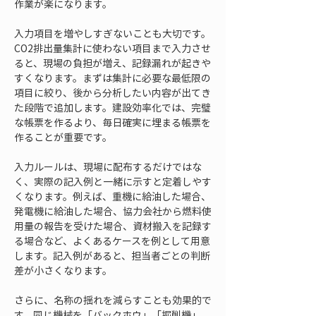
作業が楽になります。
入力項目を増やしすぎないことも大切です。
CO2排出量集計に使わない項目まで入力させ
ると、現場の負担が増え、記録漏れが起きや
すくなります。まずは集計に必要な最低限の
項目に絞り、後から分析したい内容が出てき
た段階で追加します。建設効率化では、完璧
な帳票を作るより、毎日確実に埋まる帳票を
作ることが重要です。
入力ルールは、現場に配布するだけではな
く、実際の記入例と一緒に示すと定着しやす
くなります。例えば、重機に給油した場合、
発電機に給油した場合、協力会社から燃料使
用量の報告を受けた場合、資材搬入を記録す
る場合など、よくあるケースを例として用意
します。記入例があると、担当者ごとの判断
差が小さくなります。
さらに、名称の揺れを減らすことも効果的で
す。同じ機械を「バックホウ」「掘削機」