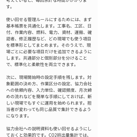
考えていると、毎回余計な時間がかかりま
す。
使い回せる管理ルールにするためには、まず
基本帳票を共通化します。工事名、工区、日
付、作業内容、燃料、電力、資材、運搬、確
認者、修正履歴など、どの現場でも使う項目
を標準形としてまとめます。そのうえで、現
場ごとに必要な項目だけを追加できるように
します。共通部分と個別部分を分けること
で、標準化と柔軟性を両立できます。
次に、現場開始時の設定手順を残します。対
象範囲の決め方、作業区分の設定、協力会社
への依頼内容、入力単位、確認頻度、月次締
めの流れなどを簡単な手順にしておけば、新
しい現場でもすぐに運用を始められます。担
当者が変わっても同じ品質で集計できるよう
になります。
協力会社への説明資料も使い回せるようにし
ておくと効果的です。CO2排出量集計では、