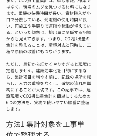
また、CO2排出量集計は、単なる報告作業で
はなく、現場のムダを見つける材料にもなり
ます。重機の待機時間が長い、資材搬入が小
口で分散している、発電機の使用時間が長
い、再施工や手戻りで運搬や稼働が増えてい
る、といった傾向は、排出量に関係する記録
からも見えてきます。つまり、CO2排出量の
集計を整えることは、環境対応と同時に、工
程や原価の改善にもつながります。
ただし、最初から細かくやりすぎると現場に
定着しません。建設効率化を目的にするな
ら、集計項目を増やす前に、記録の場所を減
らし、入力の重複をなくし、確認の流れを単
純にすることが大切です。この記事では、建
設現場でCO2排出量集計を簡単にするための
6つの方法を、実務で使いやすい順番に整理
します。
方法1 集計対象を工事単
位で整理する