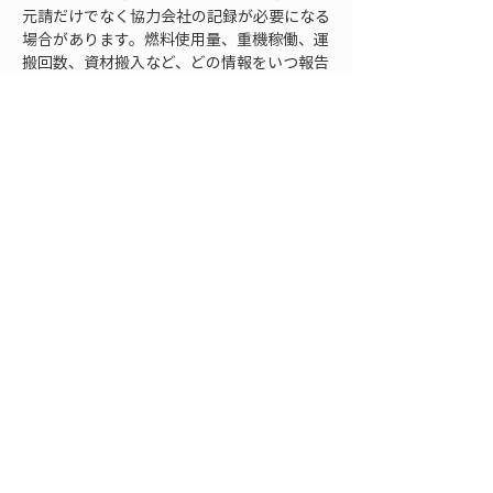
元請だけでなく協力会社の記録が必要になる
場合があります。燃料使用量、重機稼働、運
搬回数、資材搬入など、どの情報をいつ報告
してもらうのかを明確に伝える必要がありま
す。依頼内容が毎回違うと、報告漏れや形式
の不一致が起きやすくなります。
さらに、過去現場の集計結果を次の計画に活
用します。似た工種や規模の工事で、どの作
業に排出量が多かったのか、どの項目で記録
漏れが起きやすかったのかを見ておくと、新
しい現場の管理ポイントを事前に決められま
す。これは、CO2排出量の削減だけでなく、
工程計画や資材計画の改善にも役立ちます。
管理ルールを使い回す際に注意したいのは、
過去のルールをそのまま押し付けないことで
す。現場条件、工期、施工方法、協力会社、
資材調達の方法が違えば、必要な集計項目も
変わります。共通ルールを土台にしながら、
現場開始時に対象範囲と運用方法を確認する