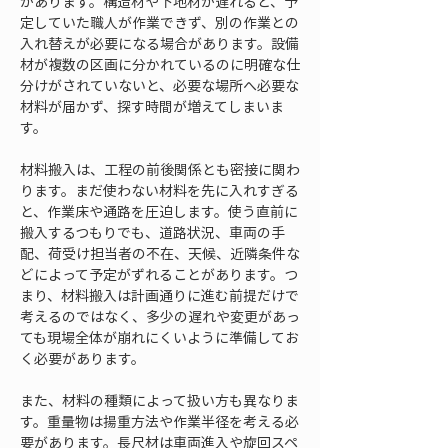
があります。構造材や下地材が遅れると、予
定していた職人が作業できず、別の作業との
入れ替えが必要になる場合があります。設備
材が複数の区画に分かれているのに明確な仕
分けがされていないと、必要な場所へ必要な
材料が届かず、探す時間が増えてしまいま
す。
材料搬入は、工程の前後関係とも密接に関わ
ります。まだ使わない材料を先に入れすぎる
と、作業床や通路を圧迫します。使う直前に
搬入するつもりでも、道路状況、車両の手
配、荷受け担当者の不在、天候、近隣条件な
どによって予定がずれることがあります。つ
まり、材料搬入は計画通りに進む前提だけで
考えるのではなく、多少の遅れや変更があっ
ても現場全体が崩れにくいように準備してお
く必要があります。
また、材料の種類によって扱い方も異なりま
す。重量物は揚重方法や作業半径を考える必
要があります。長尺材は車両進入や旋回スペ