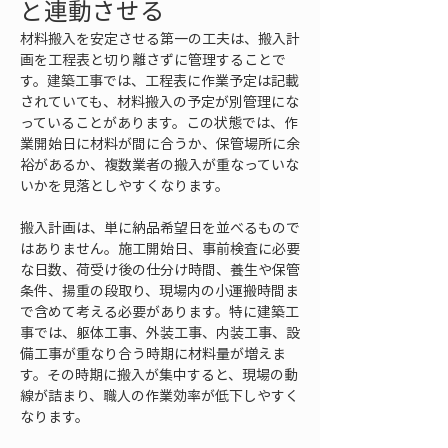
と連動させる
材料搬入を安定させる第一の工夫は、搬入計
画を工程表と切り離さずに管理することで
す。建築工事では、工程表に作業予定は記載
されていても、材料搬入の予定が別管理にな
っていることがあります。この状態では、作
業開始日に材料が間に合うか、保管場所に余
裕があるか、複数業者の搬入が重なっていな
いかを見落としやすくなります。
搬入計画は、単に納品希望日を並べるもので
はありません。施工開始日、事前検査に必要
な日数、荷受け後の仕分け時間、養生や保管
条件、揚重の段取り、現場内の小運搬時間ま
で含めて考える必要があります。特に建築工
事では、躯体工事、外装工事、内装工事、設
備工事が重なり合う時期に材料量が増えま
す。その時期に搬入が集中すると、現場の動
線が詰まり、職人の作業効率が低下しやすく
なります。