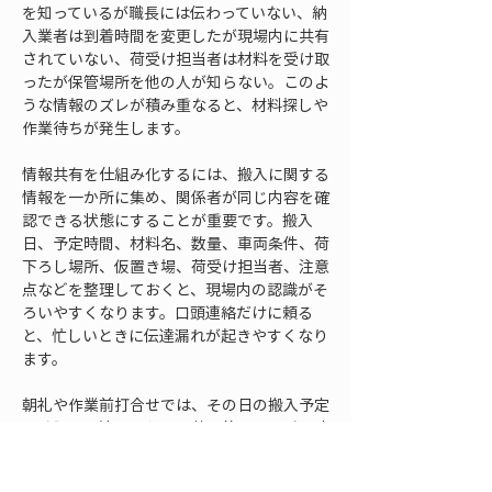
を知っているが職長には伝わっていない、納
入業者は到着時間を変更したが現場内に共有
されていない、荷受け担当者は材料を受け取
ったが保管場所を他の人が知らない。このよ
うな情報のズレが積み重なると、材料探しや
作業待ちが発生します。
情報共有を仕組み化するには、搬入に関する
情報を一か所に集め、関係者が同じ内容を確
認できる状態にすることが重要です。搬入
日、予定時間、材料名、数量、車両条件、荷
下ろし場所、仮置き場、荷受け担当者、注意
点などを整理しておくと、現場内の認識がそ
ろいやすくなります。口頭連絡だけに頼る
と、忙しいときに伝達漏れが起きやすくなり
ます。
朝礼や作業前打合せでは、その日の搬入予定
を確認する流れを作ると効果的です。どの時
間帯に何が入るのか、車両がどこを通るの
か、どの作業と干渉する可能性があるのかを