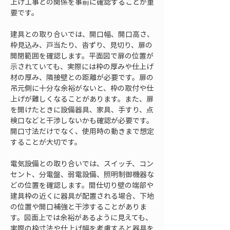
上げ工事との関係を事前に確認することが重
要です。
建具との取り合いでは、開口幅、開口高さ、
枠見込み、戸当たり、沓ずり、見切り、扉の
開閉範囲を確認します。平面図で扉の位置が
示されていても、実際には枠の厚みや仕上げ
材の厚み、隣接壁との距離が必要です。扉の
吊元側に十分な余裕がないと、枠の取付や仕
上げが難しくなることがあります。また、扉
を開けたときに設備器具、家具、手すり、点
検口などと干渉しないかも確認が必要です。
開口寸法だけでなく、使用時の動きまで想定
することが大切です。
電気設備との取り合いでは、スイッチ、コン
セント、分電盤、弱電設備、照明制御機器な
どの位置を確認します。間仕切り壁の端部や
建具枠の近くに器具が配置される場合、下地
の位置や開口補強と干渉することがありま
す。図面上では余裕があるように見えても、
実際の枠寸法や仕上げ幅を考慮すると器具を