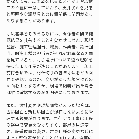
がなくても、展開図を見るとスイッチや点検
口の位置に干渉していたり、天井伏図を見る
と照明や空調器具との位置関係に問題があっ
たりすることがあります。
寸法基準をそろえる際には、関係者の間で確
認結果を共有することも欠かせません。現場
監督、施工管理担当、職長、作業者、設計担
当、関連工種の担当者がそれぞれ異なる図面
を見ていると、同じ場所について違う理解を
持ったまま作業が進むことがあります。施工
前打合せでは、間仕切りの基準寸法をどの図
面で確認するのか、変更があった場合はどの
図面を正とするのか、現場で疑義が出た場合
は誰に確認するのかを明確にしておきます。
また、設計変更や現場調整が入った場合は、
古い図面と新しい図面が混在しないように管
理する必要があります。間仕切り工事は工程
の途中で変更を受けやすく、部屋の用途変
更、設備位置の変更、建具仕様の変更などに
よって壁位置が動くことがあります。変更内