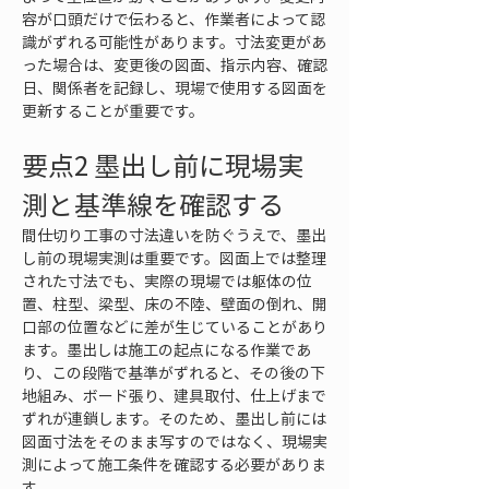
容が口頭だけで伝わると、作業者によって認
識がずれる可能性があります。寸法変更があ
った場合は、変更後の図面、指示内容、確認
日、関係者を記録し、現場で使用する図面を
更新することが重要です。
要点2 墨出し前に現場実
測と基準線を確認する
間仕切り工事の寸法違いを防ぐうえで、墨出
し前の現場実測は重要です。図面上では整理
された寸法でも、実際の現場では躯体の位
置、柱型、梁型、床の不陸、壁面の倒れ、開
口部の位置などに差が生じていることがあり
ます。墨出しは施工の起点になる作業であ
り、この段階で基準がずれると、その後の下
地組み、ボード張り、建具取付、仕上げまで
ずれが連鎖します。そのため、墨出し前には
図面寸法をそのまま写すのではなく、現場実
測によって施工条件を確認する必要がありま
す。