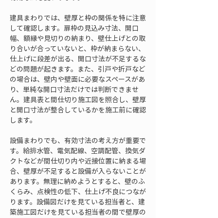
建具まわりでは、壁厚と枠の関係を特に注意
して確認します。扉枠の見込み寸法、開口
幅、額縁や見切りの納まり、壁仕上げとの取
り合いが合っていないと、枠が納まらない、
仕上げに段差が出る、開口寸法が不足するな
どの問題が起きます。また、引戸や折戸など
の場合は、壁内や壁面に必要なスペースがあ
り、単純な開口寸法だけでは判断できませ
ん。建具表と間仕切り施工図を照合し、壁厚
と開口寸法が整合しているかを施工前に確認
します。
設備まわりでも、有効寸法の考え方が重要で
す。給排水管、電気配線、空調配管、換気ダ
クトなどが間仕切り内や近接位置に納まる場
合、壁厚が不足すると設備が入らないことが
あります。無理に納めようとすると、壁のふ
くらみ、点検性の低下、仕上げ不良につなが
ります。設備図だけを見ている担当者と、建
築施工図だけを見ている担当者の間で壁厚の