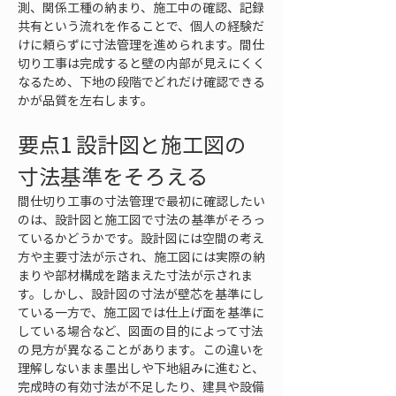
測、関係工種の納まり、施工中の確認、記録
共有という流れを作ることで、個人の経験だ
けに頼らずに寸法管理を進められます。間仕
切り工事は完成すると壁の内部が見えにくく
なるため、下地の段階でどれだけ確認できる
かが品質を左右します。
要点1 設計図と施工図の
寸法基準をそろえる
間仕切り工事の寸法管理で最初に確認したい
のは、設計図と施工図で寸法の基準がそろっ
ているかどうかです。設計図には空間の考え
方や主要寸法が示され、施工図には実際の納
まりや部材構成を踏まえた寸法が示されま
す。しかし、設計図の寸法が壁芯を基準にし
ている一方で、施工図では仕上げ面を基準に
している場合など、図面の目的によって寸法
の見方が異なることがあります。この違いを
理解しないまま墨出しや下地組みに進むと、
完成時の有効寸法が不足したり、建具や設備