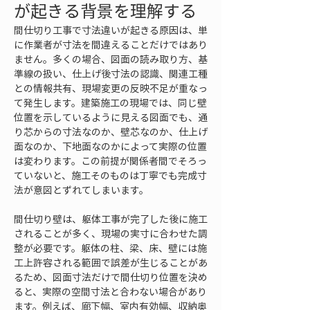
が起きる背景を理解する
間仕切り工事で寸法違いが起きる原因は、単
に作業者が寸法を間違えることだけではあり
ません。多くの場合、図面の読み取り方、基
準線の扱い、仕上げ後寸法の認識、関連工種
との情報共有、現場変更の反映不足が重なっ
て発生します。建築施工の現場では、同じ壁
位置を示しているように見える図面でも、通
り芯からの寸法なのか、壁芯なのか、仕上げ
面なのか、下地面なのかによって実際の位置
は変わります。この前提が関係者間でそろっ
ていないと、施工そのものは丁寧でも完成寸
法が意図とずれてしまいます。
間仕切り壁は、躯体工事が完了した後に施工
されることが多く、現場の実寸に合わせた調
整が必要です。躯体の柱、梁、床、壁には施
工上許容される範囲で誤差が生じることがあ
るため、図面寸法だけで間仕切り位置を決め
ると、実際の空間寸法と合わない場合があり
ます。例えば、廊下幅、室内有効幅、収納奥