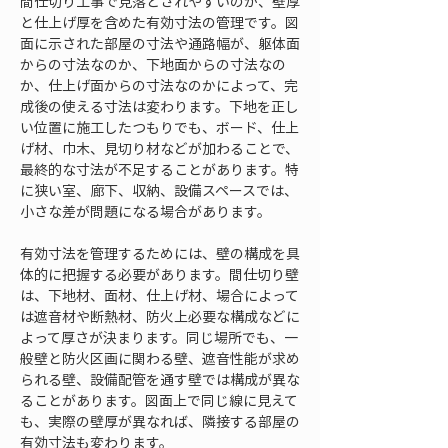
間仕切り工事で見落とされやすいのが、壁厚
と仕上げ厚を含めた有効寸法の管理です。図
面に示された部屋の寸法や通路幅が、躯体面
からの寸法なのか、下地面からの寸法なの
か、仕上げ面からの寸法なのかによって、完
成後の使える寸法は変わります。下地を正し
い位置に施工したつもりでも、ボード、仕上
げ材、巾木、見切り材などが加わることで、
最終的な寸法が不足することがあります。特
に狭い室、廊下、収納、設備スペースでは、
小さな差が問題になる場合があります。
有効寸法を管理するためには、壁の構成を具
体的に把握する必要があります。間仕切り壁
は、下地材、面材、仕上げ材、場合によって
は遮音材や断熱材、防火上必要な構成などに
よって厚さが決まります。同じ場所でも、一
般壁と防火区画に関わる壁、遮音性能が求め
られる壁、設備配管を通す壁では構成が異な
ることがあります。図面上で同じ線に見えて
も、実際の壁厚が異なれば、隣接する部屋の
有効寸法も変わります。