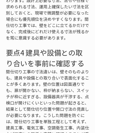
わります。設計上必要な寸法、法令や仕様で
求められる寸法、運用上確保したい寸法を区
別しておくと、現場で微調整が必要になった
場合にも優先順位を決めやすくなります。間
仕切り工事では、壁をどこに立てるかだけで
なく、完成後にどれだけ使える寸法が残るか
を常に意識する必要があります。
要点4 建具や設備との取
り合いを事前に確認する
間仕切り工事の寸法違いは、壁そのものより
も、建具や設備との取り合いで表面化するこ
とが多くあります。壁の位置は図面通りで
も、扉が開かない、枠が納まらない、スイッ
チが枠に近すぎる、設備器具が干渉する、点
検口が開けにくいといった問題が起きると、
結果として間仕切り位置や開口寸法の見直し
が必要になります。こうした問題を防ぐに
は、間仕切り工事を単独工程として考えず、
建具工事、電気工事、空調衛生工事、内装仕