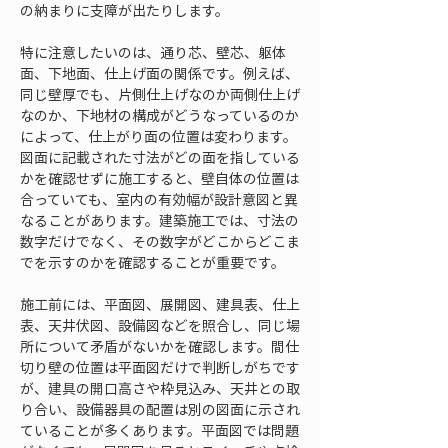
の納まりに支障が出たりします。
特に注意したいのは、通り芯、壁芯、躯体
面、下地面、仕上げ面の関係です。例えば、
同じ壁厚でも、片側仕上げなのか両側仕上げ
なのか、下地材の構成がどうなっているのか
によって、仕上がり面の位置は変わります。
図面に記載された寸法がどの面を指している
かを確認せずに施工すると、壁自体の位置は
合っていても、室内の有効幅が設計意図と異
なることがあります。建築施工では、寸法の
数字だけでなく、その数字がどこからどこま
でを示すのかを確認することが重要です。
施工前には、平面図、展開図、建具表、仕上
表、天井伏図、設備図などを照合し、同じ場
所について矛盾がないかを確認します。間仕
切り壁の位置は平面図だけで判断しがちです
が、建具の開口高さや枠見込み、天井との取
り合い、設備器具の配置は別の図面に示され
ていることが多くあります。平面図では問題