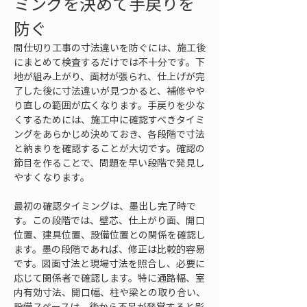
ミングを決めて手戻りを
防ぐ
間仕切り工事の寸法違いを防ぐには、施工後
にまとめて検査するだけでは不十分です。下
地が組み上がり、面材が張られ、仕上げが完
了した後に寸法違いが見つかると、補修やや
り直しの範囲が広くなります。手戻りを少な
くするためには、施工中に確認すべきタイミ
ングをあらかじめ決めておき、各段階で寸法
と納まりを確認することが大切です。確認の
節目を作ることで、問題を早い段階で発見し
やすくなります。
最初の確認タイミングは、墨出し完了時で
す。この段階では、壁芯、仕上がり面、開口
位置、建具位置、設備位置との関係を確認し
ます。墨の段階であれば、修正は比較的容易
です。図面寸法と現場寸法を照合し、必要に
応じて関係者で確認します。特に通路幅、室
内有効寸法、開口幅、柱や梁との取り合い、
設備スペースは、後から不足が発覚すると影