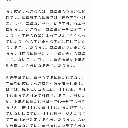
まず確認すべきなのは、基準線の位置と信頼
性です。建築施工の現場では、通り芯や逃げ
墨、レベル基準などをもとに各工種が作業を
進めます。ところが、基準線が一部消えてい
たり、別工種の作業によって見えにくくなっ
ていたり、仮の墨と正式な墨が混在していた
りすることがあります。基準線があいまいな
まま間仕切り位置を出すと、後から別の基準
と合わないことが判明し、壁の移動や下地の
組み直しが必要になる場合があります。
現場実測では、壁を立てる位置だけでなく、
完成後に確保すべき有効寸法を確認します。
例えば、廊下幅や室内幅は、仕上げ面から仕
上げ面までの寸法で評価されることが多いた
め、下地の位置だけを測っても十分ではあり
ません。床仕上げや壁仕上げがまだ施工され
ていない段階では、仕上げ厚を見込んだうえ
で完成寸法を想定する必要があります。収納
や設備室などでは、扉を開けた状態で必要な