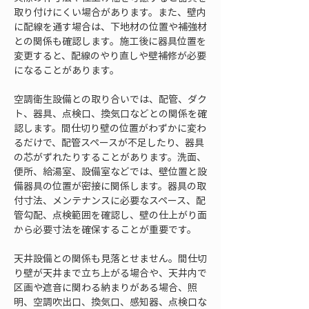
取り付けにくい場合があります。また、壁内
に配線を通す場合は、下地材の位置や補強材
との関係も確認します。施工後に器具位置を
変更すると、配線のやり直しや壁補修が必要
になることがあります。
空調衛生設備との取り合いでは、配管、ダク
ト、器具、点検口、換気口などとの関係を確
認します。間仕切り壁の位置がわずかに変わ
るだけで、配管スペースが不足したり、器具
の芯がずれたりすることがあります。洗面、
便所、給湯室、設備室などでは、壁位置と設
備器具の位置が密接に関係します。器具の取
付寸法、メンテナンスに必要なスペース、配
管勾配、点検範囲を確認し、壁の仕上がり面
から必要寸法を確保することが重要です。
天井設備との関係も見落とせません。間仕切
り壁が天井まで立ち上がる場合や、天井内で
区画や遮音に関わる納まりがある場合、照
明、空調吹出口、換気口、感知器、点検口な