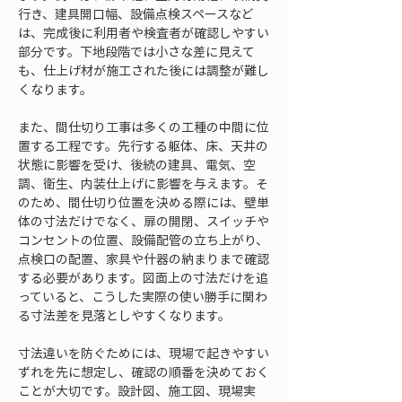
行き、建具開口幅、設備点検スペースなど
は、完成後に利用者や検査者が確認しやすい
部分です。下地段階では小さな差に見えて
も、仕上げ材が施工された後には調整が難し
くなります。
また、間仕切り工事は多くの工種の中間に位
置する工程です。先行する躯体、床、天井の
状態に影響を受け、後続の建具、電気、空
調、衛生、内装仕上げに影響を与えます。そ
のため、間仕切り位置を決める際には、壁単
体の寸法だけでなく、扉の開閉、スイッチや
コンセントの位置、設備配管の立ち上がり、
点検口の配置、家具や什器の納まりまで確認
する必要があります。図面上の寸法だけを追
っていると、こうした実際の使い勝手に関わ
る寸法差を見落としやすくなります。
寸法違いを防ぐためには、現場で起きやすい
ずれを先に想定し、確認の順番を決めておく
ことが大切です。設計図、施工図、現場実