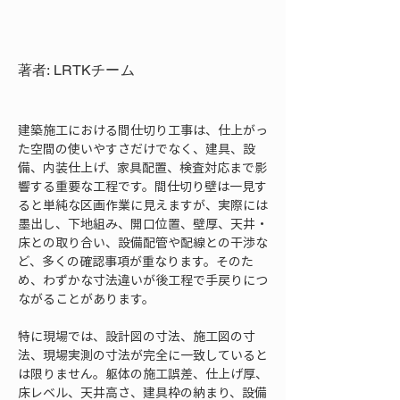
著者: LRTKチーム
建築施工における間仕切り工事は、仕上がっ
た空間の使いやすさだけでなく、建具、設
備、内装仕上げ、家具配置、検査対応まで影
響する重要な工程です。間仕切り壁は一見す
ると単純な区画作業に見えますが、実際には
墨出し、下地組み、開口位置、壁厚、天井・
床との取り合い、設備配管や配線との干渉な
ど、多くの確認事項が重なります。そのた
め、わずかな寸法違いが後工程で手戻りにつ
ながることがあります。
特に現場では、設計図の寸法、施工図の寸
法、現場実測の寸法が完全に一致していると
は限りません。躯体の施工誤差、仕上げ厚、
床レベル、天井高さ、建具枠の納まり、設備