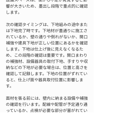
響が大きいため、墨出し段階で重点的に確認
します。
次の確認タイミングは、下地組みの途中また
は下地完了時です。下地材が墨通りに施工さ
れているか、壁の通りや倒れがないか、開口
補強や建具下地が正しい位置にあるかを確認
します。下地は仕上げ後に見えなくなるた
め、この段階の確認は重要です。開口まわり
の補強材、設備器具の取付下地、手すりや収
納などの下地が必要な場合は、位置と高さを
確認して記録します。下地の位置がずれてい
ると、仕上げ面や器具取付位置に影響しま
す。
面材を張る前には、壁内に納まる設備や補強
の確認を行います。配線や配管が予定通り通
っているか、点検が必要な部分が塞がれてい
ないか、下地材と設備が干渉していないかを
確認します。面材を張った後では内部の確認
が難しくなり、問題があっても発見が遅れま