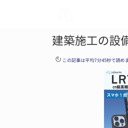
LRTK
Pho
建築施工の設
この記事は平均7分45秒で読め