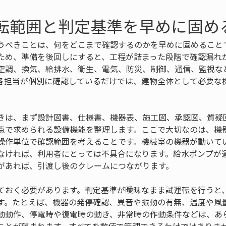
運転範囲と判定基準を早めに固め
うべきことは、何をどこまで確認するのかを早めに固めること
ため、準備を後回しにすると、工程が詰まった段階で確認漏れ
空調、換気、給排水、衛生、電気、防災、制御、通信、監視な
各担当が個別に確認しているだけでは、建物全体として必要な
きは、まず設計図書、仕様書、機器表、施工図、承認図、質疑
点で求められる設備機能を整理します。ここで大切なのは、機
操作単位で確認範囲を考えることです。機械室の機器が動いて
なければ、利用者にとっては不具合になります。給水ポンプが
があれば、引渡し後のクレームにつながります。
ておく必要があります。判定基準が曖昧なまま試運転を行うと
す。たとえば、機器の発停確認、異音や振動の有無、温度や風
動動作、停電時や復電時の動き、非常時の作動条件などは、あ