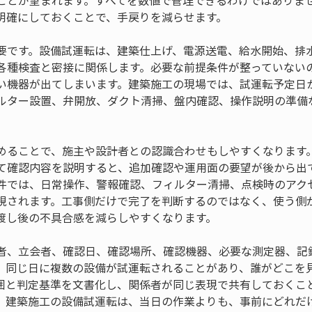
ことが望まれます。すべてを数値で管理できるわけではありま
明確にしておくことで、手戻りを減らせます。
要です。設備試運転は、建築仕上げ、電源送電、給水開始、排
各種検査と密接に関係します。必要な前提条件が整っていない
い機器が出てしまいます。建築施工の現場では、試運転予定日
ルター設置、弁開放、ダクト清掃、盤内確認、操作説明の準備
めることで、施主や設計者との認識合わせもしやすくなります
て確認内容を説明すると、追加確認や運用面の要望が後から出
件では、日常操作、警報確認、フィルター清掃、点検時のアク
視されます。工事側だけで完了を判断するのではなく、使う側
渡し後の不具合感を減らしやすくなります。
者、立会者、確認日、確認場所、確認機器、必要な測定器、記
、同じ日に複数の設備が試運転されることがあり、誰がどこを
囲と判定基準を文書化し、関係者が同じ表現で共有しておくこ
。建築施工の設備試運転は、当日の作業よりも、事前にどれだ