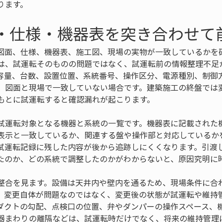
ります。
面・仕様・機器表を突き合わせて
図面、仕様、機器表、施工図、現場の実物が一致しているかを
は、試運転そのものの問題ではなく、試運転前の情報整理不足
容量、台数、設置位置、系統番号、操作区分、電源種別、制御
、図面と現場で一致していない場合です。建築施工の終盤では
もとに試運転すると確認漏れが起こります。
試運転対象となる機器と系統の一覧です。機器表に記載された
表示と一致しているか、関連する盤や操作部と対応しているか
試運転記録に残した内容が後から追跡しにくくなります。引渡
たのか、どの系統で調整したのかがわからないと、原因究明に
整合を見ます。設備は天井内や壁内を通るため、現場条件に合
。変更自体が問題なのではなく、変更後の状態が試運転や維持
ダクトの勾配、点検口の位置、弁やダンパーの操作スペース、
器まわりの離隔などは、試運転時だけでなく、将来の維持管理