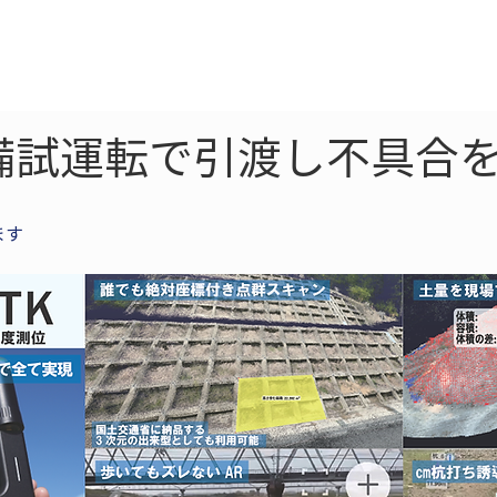
ne
LiDAR
ドローン
360
ソーラー
備試運転で引渡し不具合を
ます