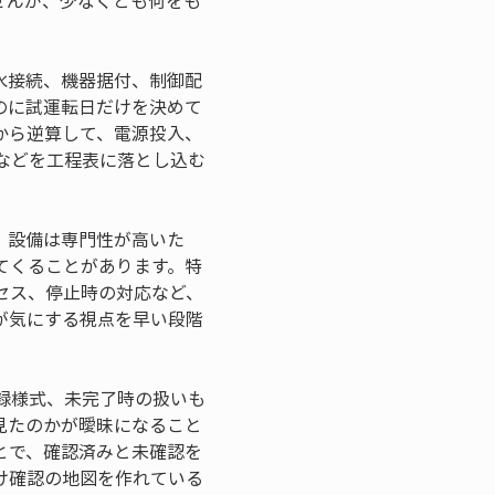
せんが、少なくとも何をも
水接続、機器据付、制御配
のに試運転日だけを決めて
から逆算して、電源投入、
などを工程表に落とし込む
。設備は専門性が高いた
てくることがあります。特
セス、停止時の対応など、
が気にする視点を早い段階
録様式、未完了時の扱いも
見たのかが曖昧になること
とで、確認済みと未確認を
け確認の地図を作れている