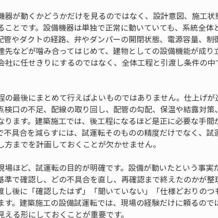
機器が動くかどうかだけを見るのではなく、設計意図、施工状
ることです。設備機器は単独で正常に動いていても、系統全体
配管やダクトの経路、弁やダンパーの開閉状態、電源容量、制
達先などが噛み合ってはじめて、建物としての設備機能が成り
会社に任せきりにするのではなく、全体工程と引渡し条件の中
。
程の最後にまとめて行えばよいものではありません。仕上げが
点検口の不足、配線の取り回し、配管の勾配、保温や結露対策
なります。建築施工では、後工程になるほど是正に必要な手間
で不具合を減らすには、試運転そのものの精度だけでなく、試
し方までを計画しておくことが欠かせません。
現場ほど、試運転の目的が明確です。設備が動いたという事実
基準で確認し、どの不具合を直し、再確認まで終えたのかが整
渡し後に「確認したはず」「聞いていない」「仕様どおりのつ
ます。建築施工の設備試運転では、現場の経験だけに頼るので
見える形にしておくことが重要です。