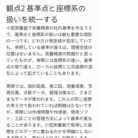
観点2 基準点と座標系の
扱いを統一する
小型測量器で測量精度の社内基準を作るうえ
で、基準点と座標系の扱いは最も重要な項目
の一つです。どれだけ測定値が安定していて
も、参照している基準が違えば、現場全体の
位置は合いません。測量精度の問題だと思っ
ていたものが、実際には座標系の違い、基準
点の取り違え、ローカル座標と公共座標の混
在によって起きていることもあります。
現場では、設計図面、施工図、測量成果、写
真位置、点群データ、管理台帳など、さまざ
まなデータが使われます。これらが同じ座標
の考え方で扱われていれば問題は少ないです
が、実際には作成時期や作成者、使用ソフ
ト、工区ごとの管理方法によって基準が異な
ることがあります。小型測量器で取得した座
標をどのデータに重ねるのかを明確にしない
まま使うと、見かけ上のズレが発生します。