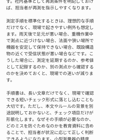
す。社内基準として再測条件を明記しておけ
ば、担当者が再測を指示しやすくなります。
測定手順を標準化するときは、理想的な手順
だけでなく、現場で起きやすい例外も想定し
ます。雨天後で足元が悪い場合、重機作業中
で測点に近づけない場合、法面や狭い場所で
機器を安定して保持できない場合、既設構造
物の近くで受信状態が悪い場合などです。こ
うした場合に、測定を延期するのか、参考値
として記録するのか、別の測点から確認する
のかを決めておくと、現場での迷いが減りま
す。
手順書は、長い文章だけでなく、現場で確認
できる短いチェック形式に落とし込むことも
大切です。ただし、本文やルールの背景を別
途説明しておかないと、チェック項目だけが
形骸化します。なぜその手順が必要なのか、
どのミスを防ぐためなのかを教育資料に含め
ることで、担当者が状況に応じて正しく判断
できるようになります。小型測量器の精度