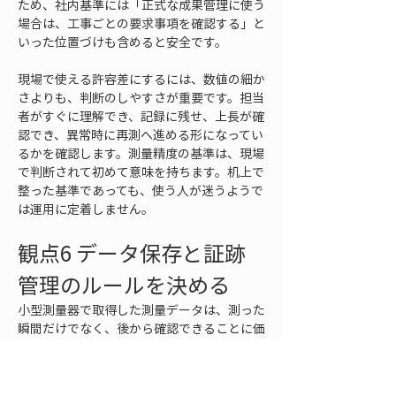
ため、社内基準には「正式な成果管理に使う
場合は、工事ごとの要求事項を確認する」と
いった位置づけも含めると安全です。
現場で使える許容差にするには、数値の細か
さよりも、判断のしやすさが重要です。担当
者がすぐに理解でき、記録に残せ、上長が確
認でき、異常時に再測へ進める形になってい
るかを確認します。測量精度の基準は、現場
で判断されて初めて意味を持ちます。机上で
整った基準であっても、使う人が迷うようで
は運用に定着しません。
観点6 データ保存と証跡
管理のルールを決める
小型測量器で取得した測量データは、測った
瞬間だけでなく、後から確認できることに価
値があります。どの点を、いつ、誰が、どの
機器で、どの基準に基づいて、どのような環
境で測ったのかが分からなければ、数値だけ