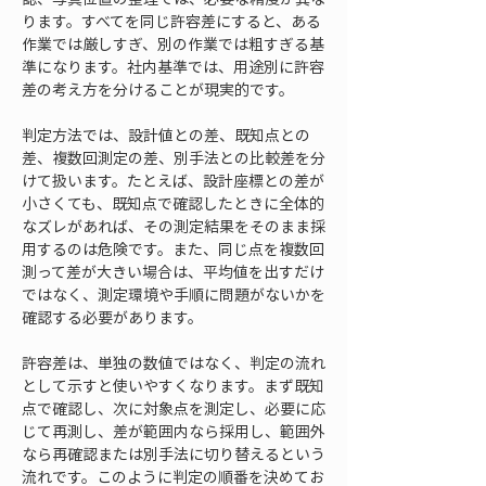
ります。すべてを同じ許容差にすると、ある
作業では厳しすぎ、別の作業では粗すぎる基
準になります。社内基準では、用途別に許容
差の考え方を分けることが現実的です。
判定方法では、設計値との差、既知点との
差、複数回測定の差、別手法との比較差を分
けて扱います。たとえば、設計座標との差が
小さくても、既知点で確認したときに全体的
なズレがあれば、その測定結果をそのまま採
用するのは危険です。また、同じ点を複数回
測って差が大きい場合は、平均値を出すだけ
ではなく、測定環境や手順に問題がないかを
確認する必要があります。
許容差は、単独の数値ではなく、判定の流れ
として示すと使いやすくなります。まず既知
点で確認し、次に対象点を測定し、必要に応
じて再測し、差が範囲内なら採用し、範囲外
なら再確認または別手法に切り替えるという
流れです。このように判定の順番を決めてお