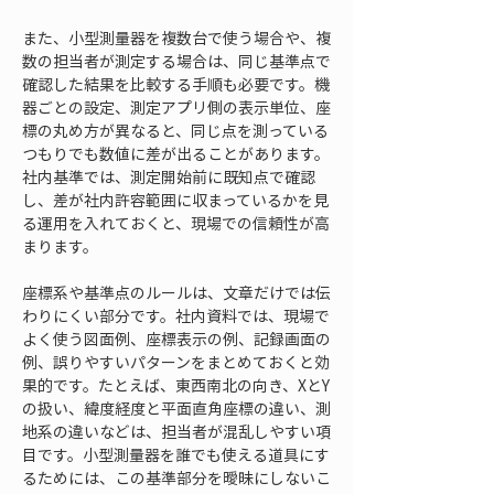
また、小型測量器を複数台で使う場合や、複
数の担当者が測定する場合は、同じ基準点で
確認した結果を比較する手順も必要です。機
器ごとの設定、測定アプリ側の表示単位、座
標の丸め方が異なると、同じ点を測っている
つもりでも数値に差が出ることがあります。
社内基準では、測定開始前に既知点で確認
し、差が社内許容範囲に収まっているかを見
る運用を入れておくと、現場での信頼性が高
まります。
座標系や基準点のルールは、文章だけでは伝
わりにくい部分です。社内資料では、現場で
よく使う図面例、座標表示の例、記録画面の
例、誤りやすいパターンをまとめておくと効
果的です。たとえば、東西南北の向き、XとY
の扱い、緯度経度と平面直角座標の違い、測
地系の違いなどは、担当者が混乱しやすい項
目です。小型測量器を誰でも使える道具にす
るためには、この基準部分を曖昧にしないこ