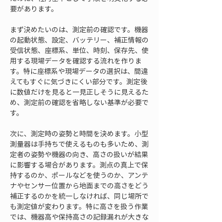
要があります。
まず決めたいのは、測定前の確認です。機器
の起動状態、設定、バッテリー、補正情報の
受信状態、座標系、単位、時刻、保存先、使
用する現場データを確認する流れを作りま
す。特に座標系や現場データの選択は、間違
えてもすぐに気づきにくい部分です。測定後
に数値だけを見ると一見正しそうに見えるた
め、測定前の確認を省略しない基準が必要で
す。
次に、測定時の姿勢と時間を決めます。小型
測量器は手持ちで使えるものも多いため、測
定者の姿勢や機器の向き、高さの扱いが結果
に影響する場合があります。測点の真上で保
持するのか、ポールなどを使うのか、アンテ
ナやセンサー位置から地面までの高さをどう
補正するのかを統一しなければ、同じ場所で
も測定値が変わります。特に高さを扱う作業
では、機器高や保持高さの記録漏れが大きな