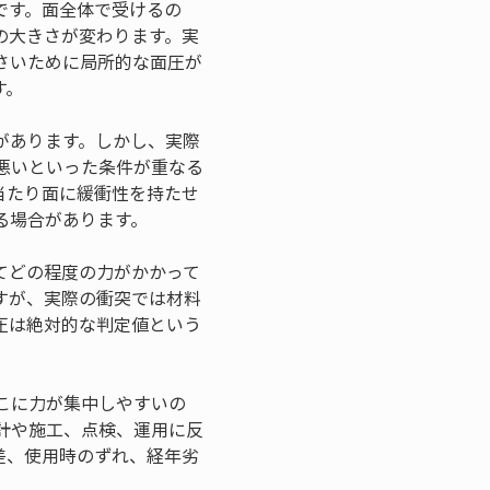
です。面全体で受けるの
の大きさが変わります。実
さいために局所的な面圧が
す。
があります。しかし、実際
悪いといった条件が重なる
当たり面に緩衝性を持たせ
る場合があります。
てどの程度の力がかかって
すが、実際の衝突では材料
圧は絶対的な判定値という
こに力が集中しやすいの
計や施工、点検、運用に反
差、使用時のずれ、経年劣