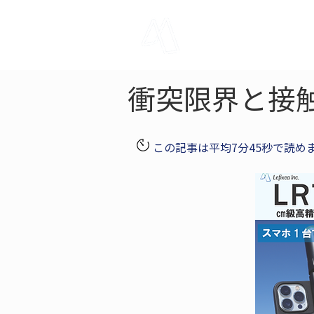
LRTK
Pho
衝突限界と接
この記事は平均7分45秒で読め