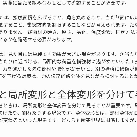
、実際に当たる組み合わせとして確認することが必要です。
ては、接触面積を広げること、角を丸めること、当たり面に広
散すること、衝突方向を制限することなどが考えられます。た
ありません。緩衝材の硬さ、厚さ、劣化、温度影響、固定方法
いるかを確認する必要があります。
は、見た目には単純でも効果が大きい場合があります。角当た
当たりに近づける、局所的な荷重を補強材に逃がすといった工
、力を逃がした先の部材や取付部が弱いと、別の場所に損傷が
圧を下げる対策は、力の伝達経路全体を見ながら検討すること
と局所変形と全体変形を分けて
るときは、局所変形と全体変形を分けて見ることが重要です。
欠けたり、割れたりする現象です。全体変形とは、部材全体が
が変わるといった現象です。どちらも衝突限界に関係しますが