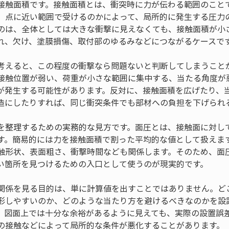
接触面積です。接触面積とは、衝突時に力が伝わる範囲のこと
、点に近い範囲で受けるのかによって、局所的に発生する圧力
のは、全体としては大きな衝撃に見えなくても、接触面積が小
れ、欠け、塗膜損傷、取付部のゆるみなどにつながるケースで
考えると、この程度の衝撃なら問題ないと判断してしまうこと
接触位置が弱い、荷重が小さな範囲に集中する、当たる角度が
が発生する可能性があります。反対に、接触面積を広げたり、
造にしたりすれば、同じ衝突条件でも部材への負担を下げられ
を整理するための実務的な見方です。面圧とは、接触面に対し
す。簡易的には力を接触面積で割った平均的な値として扱えま
触形状、表面粗さ、衝撃時間なども関係します。そのため、面
い箇所を見つけるための入口として使うのが現実的です。
関係を見る目的は、単に計算値を出すことではありません。ど
形しやすいのか、どのような当たり方を避けるべきなのかを設
。図面上では十分な余裕があるように見えても、実際の設置誤
の接触などによって局所的な条件が悪化することがあります。