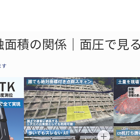
ne
LiDAR
ドローン
360
ソーラー
触面積の関係｜面圧で見る
ます