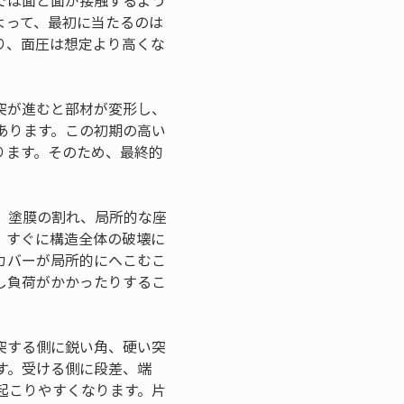
では面と面が接触するよう
よって、最初に当たるのは
り、面圧は想定より高くな
突が進むと部材が変形し、
あります。この初期の高い
ります。そのため、最終的
。
、塗膜の割れ、局所的な座
、すぐに構造全体の破壊に
カバーが局所的にへこむこ
し負荷がかかったりするこ
突する側に鋭い角、硬い突
す。受ける側に段差、端
起こりやすくなります。片