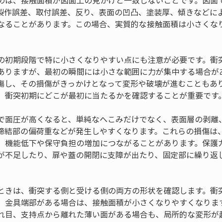
のは、接触面積が図面上の見かけと一致しないことです。図面
製作誤差、取付誤差、反り、表面の凹凸、塗装厚、傾きなどに
なることがあります。この場合、実質的な接触面積は小さくな
の初期段階で特に小さくなりやすい点にも注意が必要です。衝
ありますが、最初の瞬間には小さな範囲に力が集中する場合が
傷し、その損傷がきっかけとなって変形や破壊が進むこともあ
、衝突初期にどこが最初に当たるかを確認することが重要です
で面圧が高くなると、単純なへこみだけでなく、表面層の剥離
締結部の偏荷重などが発生しやすくなります。これらの損傷は
、機能低下や保守負担の増加につながることがあります。保護
が不足したり、扉や蓋の開閉に支障が出たり、固定部に繰り返
ときは、衝突する側と受ける側の両方の形状を確認します。衝
、金具端部がある場合は、接触面積が小さくなりやすくなりま
れ目、支持点から離れた薄い面がある場合も、局所的な変形が