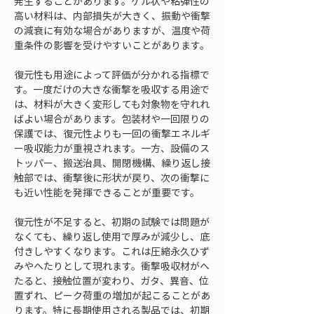
発生することがあります。ゲル状や粘弾性の
高い材料は、内部損失が大きく、振動や衝撃
の減衰に有効な場合がありますが、温度や荷
重条件の影響を受けやすいことがあります。
復元性も用途によって評価が分かれる指標で
す。一度だけの大きな衝撃を吸収する用途で
は、材料が大きく変形しても対象物を守れれ
ばよい場合があります。包装材や一回限りの
保護では、復元性よりも一回の衝撃エネルギ
ー吸収能力が重視されます。一方、設備のス
トッパー、搬送治具、開閉機構、繰り返し接
触部では、衝撃後に形状が戻り、次の衝撃に
も近い性能を発揮できることが重要です。
復元性が不足すると、初期の試験では問題が
なくても、繰り返し使用で厚みが減少し、底
付きしやすくなります。これは圧縮永久ひず
みやへたりとして現れます。衝撃吸収材がへ
たると、接触位置が変わり、ガタ、異音、位
置ずれ、ピーク荷重の増加が起こることがあ
ります。特に長期使用される製品では、初期