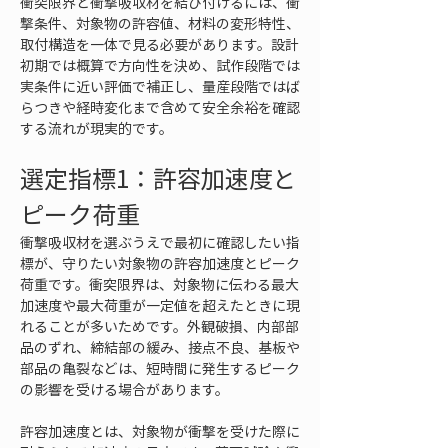
衝突限界と衝撃吸収材を結び付けるには、衝
撃条件、対象物の許容値、材料の変形特性、
取付構造を一体で見る必要があります。設計
初期では概算で方向性を決め、試作段階では
実条件に近い評価で補正し、量産段階ではば
らつきや経時変化まで含めて安全余裕を確認
する流れが現実的です。
選定指標1：許容加速度と
ピーク荷重
衝撃吸収材を選ぶうえで最初に確認したい指
標が、守りたい対象物の許容加速度とピーク
荷重です。衝突限界は、対象物に伝わる最大
加速度や最大荷重が一定値を超えたときに現
れることが多いためです。外観破損、内部部
品のずれ、締結部の緩み、接点不良、基板や
部品の亀裂などは、短時間に発生するピーク
の影響を受ける場合があります。
許容加速度とは、対象物が衝撃を受けた際に