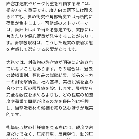
許容加速度やピーク荷重を評価する際には、
衝突方向も重要です。縦方向の落下には耐え
られても、斜め衝突や角部衝突では局所的に
荷重が集中します。可動部のストッパーで
は、設計上は面で当たる想定でも、実際には
片当たりや偏心荷重が発生することがありま
す。衝撃吸収材は、こうした現実の接触状態
を考慮して選定する必要があります。
実務では、対象物の許容値が明確に定義され
ていないこともあります。その場合は、過去
の破損事例、類似品の試験結果、部品メーカ
ーの耐衝撃情報、社内基準、実機試験を組み
合わせて仮の限界値を設定します。最初から
完全な数値を求めるよりも、どの程度の加速
度や荷重で問題が出るのかを段階的に把握
し、衝撃吸収材の候補を絞り込むほうが現実
的です。
衝撃吸収材の仕様書を見る際には、硬度や密
度だけでなく、圧縮荷重、反発弾性、動的圧