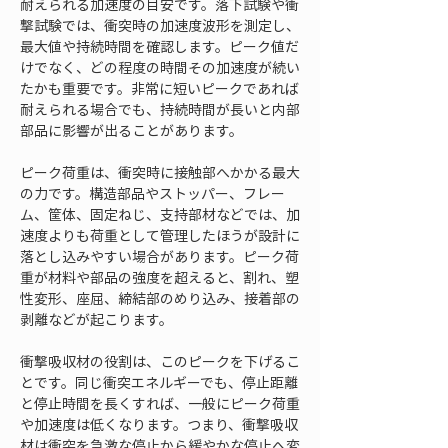
耐えられる加速度の目安です。落下試験や衝
撃試験では、衝突時の加速度波形を測定し、
最大値や持続時間を確認します。ピーク値だ
けでなく、どの程度の時間その加速度が続い
たかも重要です。非常に短いピークであれば
耐えられる場合でも、持続時間が長いと内部
部品に影響が出ることがあります。
ピーク荷重は、衝突時に接触部へかかる最大
の力です。構造部品やストッパー、フレー
ム、筐体、固定ねじ、支持部材などでは、加
速度よりも荷重として管理したほうが設計に
落とし込みやすい場合があります。ピーク荷
重が材料や部品の強度を超えると、割れ、塑
性変形、座屈、締結部のめり込み、接着部の
剥離などが起こります。
衝撃吸収材の役割は、このピークを下げるこ
とです。同じ衝突エネルギーでも、停止距離
と停止時間を長くすれば、一般にピーク荷重
や加速度は低くなります。つまり、衝撃吸収
材は衝突を急激な停止から緩やかな停止へ変