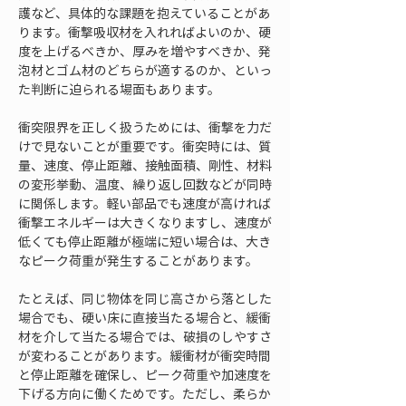
護など、具体的な課題を抱えていることがあ
ります。衝撃吸収材を入れればよいのか、硬
度を上げるべきか、厚みを増やすべきか、発
泡材とゴム材のどちらが適するのか、といっ
た判断に迫られる場面もあります。
衝突限界を正しく扱うためには、衝撃を力だ
けで見ないことが重要です。衝突時には、質
量、速度、停止距離、接触面積、剛性、材料
の変形挙動、温度、繰り返し回数などが同時
に関係します。軽い部品でも速度が高ければ
衝撃エネルギーは大きくなりますし、速度が
低くても停止距離が極端に短い場合は、大き
なピーク荷重が発生することがあります。
たとえば、同じ物体を同じ高さから落とした
場合でも、硬い床に直接当たる場合と、緩衝
材を介して当たる場合では、破損のしやすさ
が変わることがあります。緩衝材が衝突時間
と停止距離を確保し、ピーク荷重や加速度を
下げる方向に働くためです。ただし、柔らか