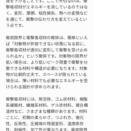
度を下げることです。ここで大切なのは、衝
撃吸収材がエネルギーを消しているのではな
く、変形、摩擦、粘性損失、熱への変換など
を通じて、衝撃の伝わり方を変えているとい
う点です。
衝突限界と衝撃吸収材の関係は、簡単にいえ
ば「対象物が許容できない状態になる前に、
衝撃吸収材が適切に変形して衝撃を受け止め
られるか」という関係です。対象物の限界が
低い場合は、より低いピーク荷重で衝撃を分
散できる材料や構造が必要になります。対象
物が比較的丈夫で、スペースが限られている
場合は、薄い材料でも必要なエネルギーを受
けられる設計が求められます。
衝撃吸収材には、発泡体、ゴム状材料、樹脂
系緩衝材、繊維系材料、ゲル状材料、複合構
造材など、さまざまな種類があります。材料
ごとに、初期の柔らかさ、つぶれ方、復元
性、反発性、圧縮後の残留変形、温度依存
性、耐候性、加工性が異なります。衝突限界