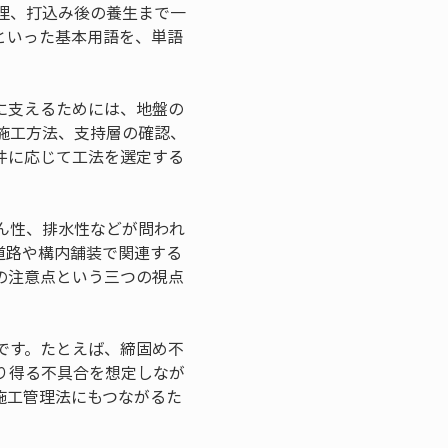
理、打込み後の養生まで一
といった基本用語を、単語
に支えるためには、地盤の
施工方法、支持層の確認、
件に応じて工法を選定する
ん性、排水性などが問われ
道路や構内舗装で関連する
の注意点という三つの視点
です。たとえば、締固め不
り得る不具合を想定しなが
施工管理法にもつながるた