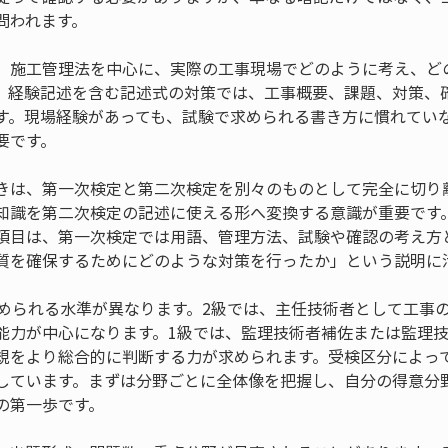
問われます。
、施工管理法を中心に、実際の工事現場でどのように考え、ど
。経験記述を含む記述式の対策では、工事概要、課題、対策、
す。現場経験があっても、試験で求められる書き方に慣れてい
要です。
きは、第一次検定と第二次検定を別々のものとして完全に切り
知識を第二次検定の記述に使える形へ変換する意識が重要です
項目は、第一次検定では用語、管理方法、試験や確認の考え方
質を確保するためにどのような対策を行ったか」という説明に
求められる水準が異なります。2級では、主任技術者として工事
能力が中心になります。1級では、監理技術者補佐または監理
規をより総合的に判断する力が求められます。受検区分によっ
しています。まずは分野ごとに全体像を把握し、自分の得意分
の第一歩です。