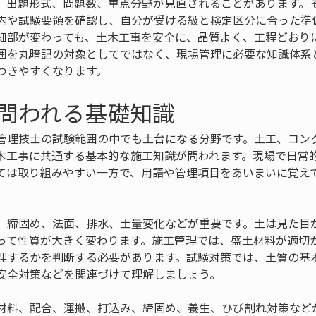
、出題形式、問題数、重点分野が見直されることがあります。
内や試験要領を確認し、自分が受ける級と検定区分に合った準
細部が変わっても、土木工事を安全に、品質よく、工程どおり
囲を丸暗記の対象としてではなく、現場管理に必要な知識体系
つきやすくなります。
問われる基礎知識
管理技士の試験範囲の中でも土台になる分野です。土工、コン
木工事に共通する基本的な施工知識が問われます。現場で日常
ては取り組みやすい一方で、用語や管理項目をあいまいに覚え
、締固め、法面、排水、土量変化などが重要です。土は見た目
って性質が大きく変わります。施工管理では、盛土材料が適切
理するかを判断する必要があります。試験対策では、土質の基
安全対策などを関連づけて理解しましょう。
材料、配合、運搬、打込み、締固め、養生、ひび割れ対策など