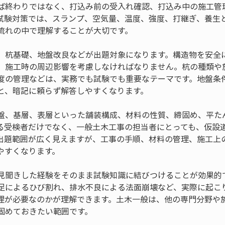
ば終わりではなく、打込み前の受入れ確認、打込み中の施工管
試験対策では、スランプ、空気量、温度、強度、打継ぎ、養生
流れの中で理解することが大切です。
、杭基礎、地盤改良などが出題対象になります。構造物を安全
、施工時の周辺影響を考慮しなければなりません。杭の種類や
度の管理などは、実務でも試験でも重要なテーマです。地盤条
と、暗記に頼らず解答しやすくなります。
盤、基層、表層といった舗装構成、材料の性質、締固め、平た
る受検者だけでなく、一般土木工事の担当者にとっても、仮設
出題範囲が広く見えますが、工事の手順、材料の管理、施工上
やすくなります。
見聞きした経験をそのまま試験知識に結びつけることが効果的
足によるひび割れ、排水不良による法面崩壊など、実際に起こ
理が必要なのかが理解できます。土木一般は、他の専門分野や
固めておきたい範囲です。