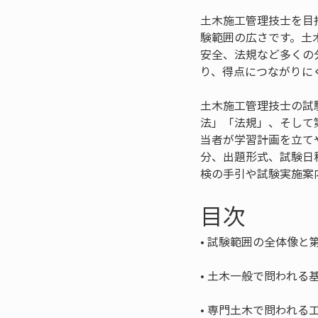
土木施工管理技士を目
験範囲の広さです。土
安全、法規など多くの
り、得点につながりに
土木施工管理技士の試
法」「法規」、そして
当者が学習計画を立て
分、出題形式、試験日
検の手引や試験実施案
目次
• 
• 
• 