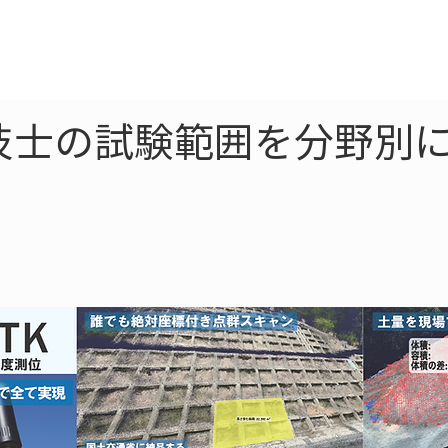
ne
LiDAR
ドローン
360
ソーラー
技士の試験範囲を分野別に