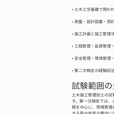
• 
• 
• 
• 
• 
• 
第二次検定の経験記
試験範囲の
土木施工管理技士の試
す。第一次検定では、
規を中心に、現場管理
する級や年度の案内に