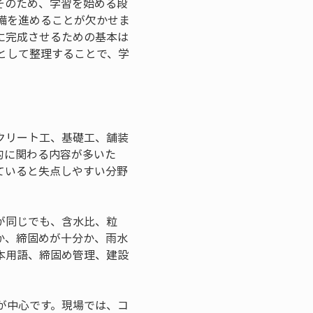
そのため、学習を始める段
備を進めることが欠かせま
に完成させるための基本は
として整理することで、学
クリート工、基礎工、舗装
的に関わる内容が多いた
ていると失点しやすい分野
が同じでも、含水比、粒
か、締固めが十分か、雨水
本用語、締固め管理、建設
が中心です。現場では、コ