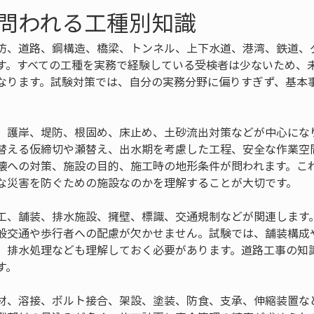
問われる工種別知識
防、道路、鋼構造、橋梁、トンネル、上下水道、港湾、鉄道、
す。すべての工種を実務で経験している受検者は少ないため、
なります。試験対策では、自分の実務分野に偏りすぎず、基本
、護岸、堤防、根固め、床止め、土砂流出対策などが中心にな
替える仮締切や瀬替え、出水期を考慮した工程、安全な作業空
壊への対策、施設の目的、施工時の地形条件が問われます。こ
な災害を防ぐための施設なのかを理解することが大切です。
工、舗装、排水施設、擁壁、標識、交通規制などが関連します
般交通や歩行者への配慮が欠かせません。試験では、舗装構成
、排水処理なども理解しておく必要があります。道路工事の知
す。
材、溶接、ボルト接合、架設、塗装、防食、支承、伸縮装置な