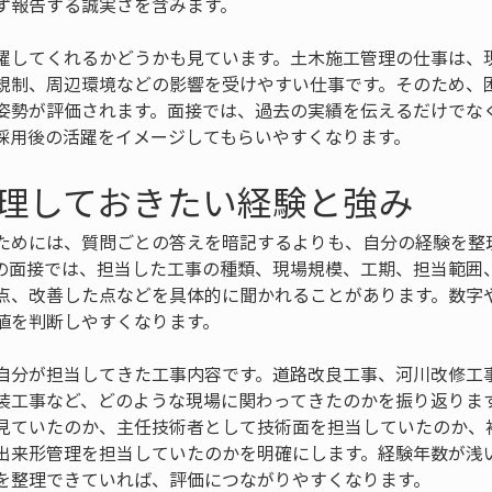
ず報告する誠実さを含みます。
躍してくれるかどうかも見ています。土木施工管理の仕事は、
規制、周辺環境などの影響を受けやすい仕事です。そのため、
姿勢が評価されます。面接では、過去の実績を伝えるだけでな
採用後の活躍をイメージしてもらいやすくなります。
理しておきたい経験と強み
ためには、質問ごとの答えを暗記するよりも、自分の経験を整
の面接では、担当した工事の種類、現場規模、工期、担当範囲
点、改善した点などを具体的に聞かれることがあります。数字
値を判断しやすくなります。
自分が担当してきた工事内容です。道路改良工事、河川改修工
装工事など、どのような現場に関わってきたのかを振り返りま
見ていたのか、主任技術者として技術面を担当していたのか、
出来形管理を担当していたのかを明確にします。経験年数が浅
を整理できていれば、評価につながりやすくなります。