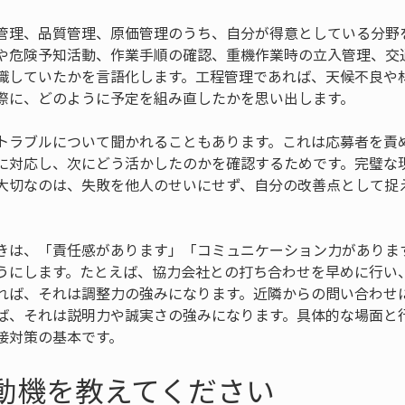
管理、品質管理、原価管理のうち、自分が得意としている分野
や危険予知活動、作業手順の確認、重機作業時の立入管理、交
識していたかを言語化します。工程管理であれば、天候不良や
際に、どのように予定を組み直したかを思い出します。
トラブルについて聞かれることもあります。これは応募者を責
に対応し、次にどう活かしたのかを確認するためです。完璧な
大切なのは、失敗を他人のせいにせず、自分の改善点として捉
。
きは、「責任感があります」「コミュニケーション力がありま
うにします。たとえば、協力会社との打ち合わせを早めに行い
れば、それは調整力の強みになります。近隣からの問い合わせ
ば、それは説明力や誠実さの強みになります。具体的な場面と
接対策の基本です。
望動機を教えてください