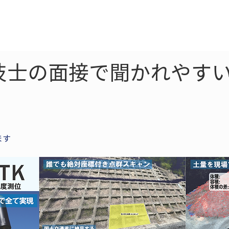
ne
LiDAR
ドローン
360
ソーラー
技士の面接で聞かれやすい
ます