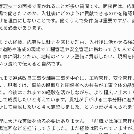
管理技士の面接で聞かれることが多い質問です。面接官は、応
場で働きたいのか、入社後にどのように貢献できるのかを確認
けを理由にしないことです。働くうえで条件面は重要ですが、
える必要があります。
までの経験、応募先に魅力を感じた理由、入社後に活かせる強
で道路や造成の現場で工程管理や安全管理に携わってきた人で
工事に関わりたい、地域のインフラ整備に貢献したい、現場を
いう流れで伝えると自然です。
れまで道路改良工事や舗装工事を中心に、工程管理、安全管理
た。現場では、事前の段取りと関係者への共有が工事全体の品
た。今後はこれまでの経験を活かしながら、より幅広い土木工
して成長したいと考えています。貴社が手がける工事分野に魅
かして貢献したいと考え志望しました」という形が考えられま
理に大きな実績を語る必要はありません。「前職では施工管理
場巡回などを担当してきました。まだ経験は限られていますが