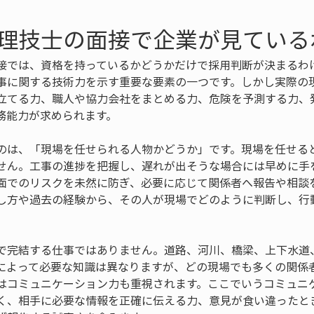
理技士の面接で企業が見ている
接では、資格を持っているかどうかだけで採用判断が決まるわ
事に関する技術力を示す重要な要素の一つです。しかし実際の
立てる力、職人や協力会社をまとめる力、危険を予測する力、
務能力が求められます。
のは、「現場を任せられる人物かどうか」です。現場を任せる
せん。工事の進捗を把握し、遅れが出そうな場合には早めに手
面でのリスクを未然に防ぎ、必要に応じて関係者へ報告や相談
し方や過去の経験から、その人が現場でどのように判断し、行
で完結する仕事ではありません。道路、河川、橋梁、上下水道
によって必要な知識は異なりますが、どの現場でも多くの関係
はコミュニケーション力も重視されます。ここでいうコミュニ
く、相手に必要な情報を正確に伝える力、意見が食い違ったと