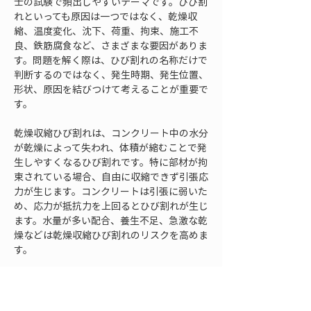
士の試験で頻出しやすいテーマです。ひび割
れといっても原因は一つではなく、乾燥収
縮、温度変化、沈下、荷重、拘束、施工不
良、鉄筋腐食など、さまざまな要因がありま
す。問題を解く際は、ひび割れの名称だけで
判断するのではなく、発生時期、発生位置、
形状、原因を結びつけて考えることが重要で
す。
乾燥収縮ひび割れは、コンクリート中の水分
が乾燥によって失われ、体積が縮むことで発
生しやすくなるひび割れです。特に部材が拘
束されている場合、自由に収縮できず引張応
力が生じます。コンクリートは引張に弱いた
め、応力が抵抗力を上回るとひび割れが生じ
ます。水量が多い配合、養生不足、急激な乾
燥などは乾燥収縮ひび割れのリスクを高めま
す。
温度ひび割れは、セメントの水和熱や外気温
の変化によって、コンクリート内部と表面、
または新旧コンクリートの間に温度差が生じ