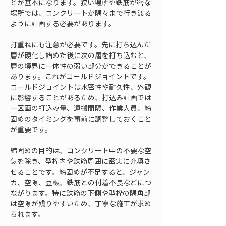
とが基本になります。狭い場所や鉄筋が密な
場所では、コンクリートが隅々まで行き渡る
ように計画する必要があります。
打重ねにも注意が必要です。先に打ち込んだ
層が硬化し始めた後に次の層を打ち込むと、
層の境界に一体性の弱い部分ができることが
あります。これがコールドジョイントです。
コールドジョイントは水密性や耐久性、外観
に影響することがあるため、打込み計画では
一区画の打込み量、運搬間隔、作業人員、締
固めのタイミングを事前に調整しておくこと
が重要です。
締固めの目的は、コンクリート中の不要な空
気を除き、型枠内や鉄筋周囲に密実に充填さ
せることです。締固めが不足すると、ジャン
カ、空隙、豆板、鉄筋との付着不良などにつ
ながります。特に鉄筋の下側や型枠の隅角部
は空隙が残りやすいため、丁寧な施工が求め
られます。