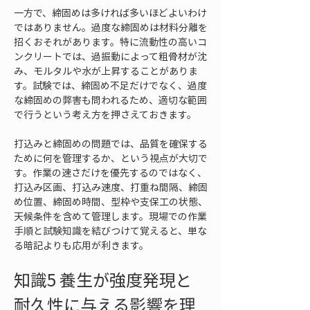
一方で、締固めは多ければ多いほどよいわけ
ではありません。過度な締固めは材料分離を
招くおそれがあります。特に流動性の高いコ
ンクリートでは、過振動によって粗骨材が沈
み、モルタルや水が上昇することがありま
す。試験では、締固め不足だけでなく、過度
な締固めの弊害も問われるため、適切な範囲
で行うという考え方を押さえておきます。
打込みと締固めの問題では、品質を確保する
ために何を管理するか、という視点が大切で
す。作業の速さだけを優先するのではなく、
打込み区画、打込み速度、打重ね間隔、締固
め位置、締固め時間、型枠や支保工の状態、
天候条件を含めて管理します。現場での作業
手順と試験知識を結びつけて覚えると、単な
る暗記よりも応用が利きます。
知識5 養生が強度発現と
耐久性に与える影響を理