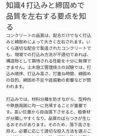
知識4 打込みと締固めで
品質を左右する要点を知
る
コンクリートの品質は、配合だけでなく打込
みと締固めによって大きく左右されます。い
くら適切な配合で製造されたコンクリートで
も、現場での打込み方法が不適切であれば、
構造物として期待される性能を十分に発揮で
きません。土木施工管理技士の試験では、打
込み順序、打込み高さ、打重ね時間、締固め
の目的、締固め不足や過振動の影響などが問
われます。
打込みでは、材料分離を防ぎながら、型枠内
や鉄筋周囲に均一に充填することが重要で
す。高い位置から自由落下させると、粗骨材
が分離しやすくなり、品質のばらつきが生じ
るおそれがあります。そのため、落下高さを
抑え、必要に応じて適切な投入方法を選ぶこ