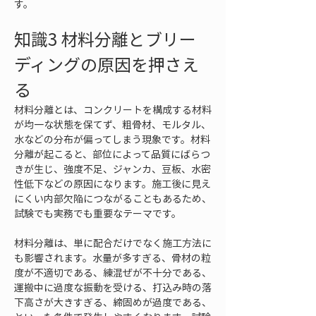
す。
知識3 材料分離とブリー
ディングの原因を押さえ
る
材料分離とは、コンクリートを構成する材料
が均一な状態を保てず、粗骨材、モルタル、
水などの分布が偏ってしまう現象です。材料
分離が起こると、部位によって品質にばらつ
きが生じ、強度不足、ジャンカ、豆板、水密
性低下などの原因になります。施工後に見え
にくい内部欠陥につながることもあるため、
試験でも実務でも重要なテーマです。
材料分離は、単に配合だけでなく施工方法に
も影響されます。水量が多すぎる、骨材の粒
度が不適切である、練混ぜが不十分である、
運搬中に過度な振動を受ける、打込み時の落
下高さが大きすぎる、締固めが過度である、