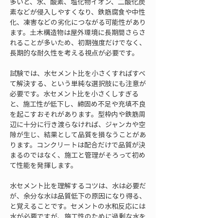
多いと、水、酸素、塩化物イオン、二酸化炭
素などが侵入しやすくなり、鉄筋腐食や中性
化、凍害などの劣化につながる可能性があり
ます。土木構造物は屋外環境に長期間さらさ
れることが多いため、初期強度だけでなく、
長期的な耐久性を考える視点が必要です。
試験では、水セメント比を小さくすればすべ
て解決する、という単純な選択肢にも注意が
必要です。水セメント比を小さくしすぎる
と、施工性が低下し、締固め不足や充填不良
を起こすおそれがあります。型枠内や鉄筋周
辺に十分に行き渡らなければ、ジャンカや空
隙が生じ、結果として品質を損なうことがあ
ります。コンクリートは配合だけで品質が決
まるのではなく、施工と管理がそろって初め
て性能を発揮します。
水セメント比を理解するコツは、水は必要だ
が、余分な水は品質低下の原因になり得る、
と覚えることです。セメントの水和反応には
水が必要ですが、施工性のために過剰な水を