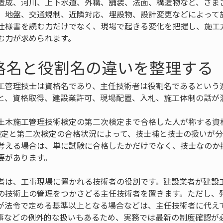
造成、河川、上下水道、外構、舗装、法面、構造物など、さま
、地盤、交通規制、近隣対応、埋設物、設計変更などによって
仕様書を読む力だけでなく、現場で起きる変化を把握し、施工
む力が求められます。
格名と役割名の違いを整理する
工管理技士は資格名であり、主任技術者は役割名であるという
と、資格取得、建設業許可、現場配置、入札、施工体制の話が
土木施工管理技術検定の第二次検定まで合格した人が称する資
検定と第二次検定の合格状況によって、技士補と技士の扱いが
考える場合は、単に試験に合格したかだけでなく、技士なのか
要があります。
者は、工事現場に置かれる技術者の役割です。建設業者が建設
の技術上の管理をつかさどる主任技術者を置きます。ただし、
が法令で定める基準以上となる場合などは、主任技術者に代え
事などの例外的な扱いもあるため、実務では最新の制度確認が