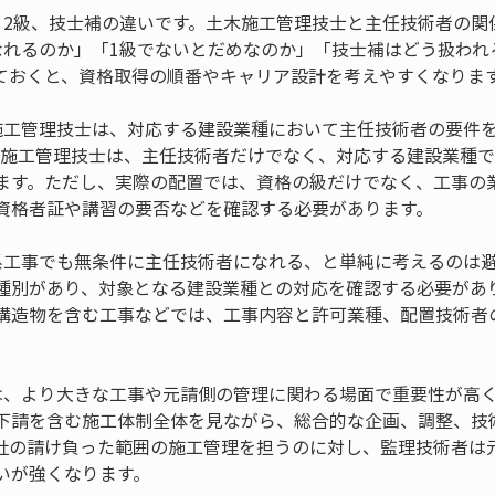
、2級、技士補の違いです。土木施工管理技士と主任技術者の関
なれるのか」「1級でないとだめなのか」「技士補はどう扱われ
ておくと、資格取得の順番やキャリア設計を考えやすくなりま
施工管理技士は、対応する建設業種において主任技術者の要件
木施工管理技士は、主任技術者だけでなく、対応する建設業種
ます。ただし、実際の配置では、資格の級だけでなく、工事の
資格者証や講習の要否などを確認する必要があります。
系工事でも無条件に主任技術者になれる、と単純に考えるのは避
種別があり、対象となる建設業種との対応を確認する必要があ
構造物を含む工事などでは、工事内容と許可業種、配置技術者
は、より大きな工事や元請側の管理に関わる場面で重要性が高
下請を含む施工体制全体を見ながら、総合的な企画、調整、技
社の請け負った範囲の施工管理を担うのに対し、監理技術者は
いが強くなります。