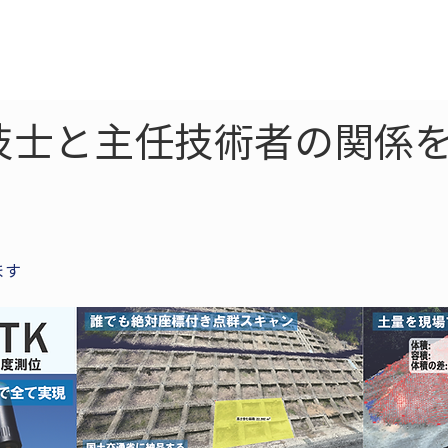
ne
LiDAR
ドローン
360
ソーラー
技士と主任技術者の関係を
ます