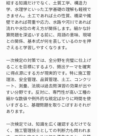
結する知識だけでなく、土質工学、構造力
学、水理学といった工学基礎の理解も軽視で
きません。土工であれば土の性質、橋梁や擁
壁であれば荷重や応力、水路や河川であれば
流れや水位の考え方が関係します。細かな計
算問題を深追いする前に、用語の意味、現場
との関係、基本式が何を表しているのかを押
さえると学習しやすくなります。
一次検定の対策では、全分野を完璧に仕上げ
ることを目標にするより、頻出テーマを確実
に得点源にする方が現実的です。特に施工管
理法、安全管理、品質管理、土工、コンクリ
ート、測量、法規は過去問演習の効果が出や
すい分野です。反対に、専門性が高い工種の
細かな数値や例外的な規定ばかりに時間を使
いすぎると、基礎問題を取りこぼすおそれが
あります。
一次検定では、知識を広く確認するだけでな
く、施工管理技士としての判断力も問われま