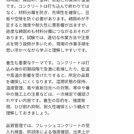
です。コンクリートは打ち込んで終わりでは
なく、材料分離を防ぎ、充填性を確保し、豆
板や空隙を防ぐ必要があります。締固めが不
足すると強度や耐久性に悪影響が出ますが、
過度な締固めも材料分離につながるおそれが
あります。試験では、適切な作業方法や注意
点を問う設問が多いため、現場の作業手順を
思い浮かべながら学ぶと理解しやすいです。
養生も重要なテーマです。コンクリートは打
込み後の初期段階で急激に乾燥したり、低温
や高温の影響を受けたりすると、所定の品質
を確保しにくくなります。湿潤状態の保持、
温度管理、風や直射日光への対策、寒中や暑
中の施工上の注意などは、一次検定で確認さ
れやすい内容です。養生の目的を、強度発
現、ひび割れ抑制、耐久性確保という観点で
理解しておきましょう。
品質管理では、フレッシュコンクリートの受
入れ検査、供試体による強度確認、出来上が