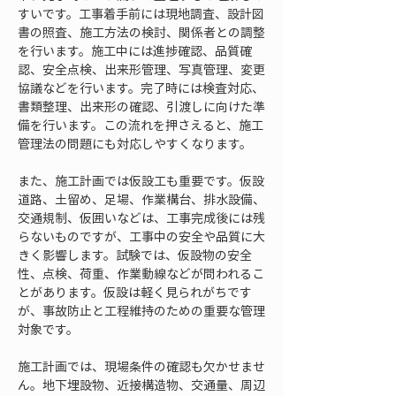
すいです。工事着手前には現地調査、設計図
書の照査、施工方法の検討、関係者との調整
を行います。施工中には進捗確認、品質確
認、安全点検、出来形管理、写真管理、変更
協議などを行います。完了時には検査対応、
書類整理、出来形の確認、引渡しに向けた準
備を行います。この流れを押さえると、施工
管理法の問題にも対応しやすくなります。
また、施工計画では仮設工も重要です。仮設
道路、土留め、足場、作業構台、排水設備、
交通規制、仮囲いなどは、工事完成後には残
らないものですが、工事中の安全や品質に大
きく影響します。試験では、仮設物の安全
性、点検、荷重、作業動線などが問われるこ
とがあります。仮設は軽く見られがちです
が、事故防止と工程維持のための重要な管理
対象です。
施工計画では、現場条件の確認も欠かせませ
ん。地下埋設物、近接構造物、交通量、周辺