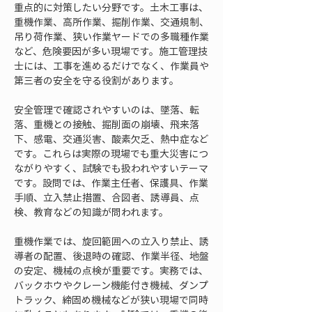
重点的に対策したい分野です。土木工事は、
重機作業、高所作業、掘削作業、交通規制、
吊り荷作業、狭い作業ヤードでの多職種作業
など、危険要因が多い現場です。施工管理技
士には、工事を進めるだけでなく、作業員や
第三者の安全を守る役割があります。
安全管理で確認されやすいのは、墜落、転
落、重機との接触、掘削面の崩壊、飛来落
下、感電、交通災害、酸素欠乏、熱中症など
です。これらは実際の現場でも重大災害につ
ながりやすく、試験でも扱われやすいテーマ
です。設問では、作業主任者、保護具、作業
手順、立入禁止措置、合図者、誘導員、点
検、教育などの知識が問われます。
重機作業では、旋回範囲への立入り禁止、誘
導者の配置、後退時の確認、作業半径、地盤
の安定、機械の点検が重要です。実務では、
バックホウやクレーン機能付き機械、ダンプ
トラック、締固め機械などが狭い現場で同時