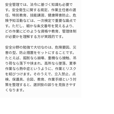
安全管理では、法令に基づく知識も必要で
す。安全衛生に関する規定、作業主任者の選
任、特別教育、技能講習、健康障害防止、危
険予知活動などは、一次検定で重要な論点で
す。ただし、細かな条文番号を覚えるより、
どの作業にどのような資格や教育、管理体制
が必要かを理解する方が実践的です。
安全分野の勉強で大切なのは、危険要因、災
害の型、防止措置をセットにすることです。
たとえば、掘削なら崩壊、重機なら接触、吊
り荷なら落下や挟まれ、高所なら墜落、夏季
作業なら熱中症というように、作業とリスク
を結びつけます。そのうえで、立入禁止、点
検、保護具、合図、教育、作業手順という対
策を整理すると、選択肢の誤りを見抜きやす
くなります。
安全管理は、実務経験がある人ほど感覚で解
きやすい分野ですが、現場慣れによる思い込
みには注意が必要です。試験では、標準的で