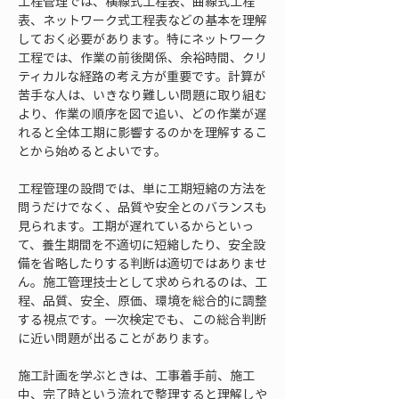
工程管理では、横線式工程表、曲線式工程
表、ネットワーク式工程表などの基本を理解
しておく必要があります。特にネットワーク
工程では、作業の前後関係、余裕時間、クリ
ティカルな経路の考え方が重要です。計算が
苦手な人は、いきなり難しい問題に取り組む
より、作業の順序を図で追い、どの作業が遅
れると全体工期に影響するのかを理解するこ
とから始めるとよいです。
工程管理の設問では、単に工期短縮の方法を
問うだけでなく、品質や安全とのバランスも
見られます。工期が遅れているからといっ
て、養生期間を不適切に短縮したり、安全設
備を省略したりする判断は適切ではありませ
ん。施工管理技士として求められるのは、工
程、品質、安全、原価、環境を総合的に調整
する視点です。一次検定でも、この総合判断
に近い問題が出ることがあります。
施工計画を学ぶときは、工事着手前、施工
中、完了時という流れで整理すると理解しや