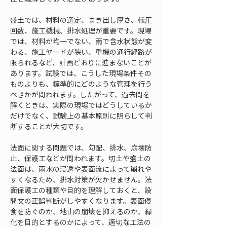
盛土では、材料の選定、まき出し厚さ、転圧
回数、施工機械、排水処理が重要です。現場
では、材料が均一でない、雨で含水状態が変
わる、施工ヤードが狭い、重機の通行経路が
限られるなど、計画どおりに進まないことが
あります。試験では、こうした現場条件その
ものよりも、標準的にどのような管理を行う
べきかが問われます。したがって、過去問を
解くときは、実際の現場ではどうしているか
だけでなく、試験上の基本原則に照らして判
断することが大切です。
法面に関する問題では、勾配、排水、崩壊防
止、保護工などが問われます。切土や盛土の
法面は、雨水の浸透や表面流によって崩れや
すくなるため、排水対策が欠かせません。法
面保護工の種類や目的を理解しておくと、設
問文の正誤判断がしやすくなります。表面侵
食を防ぐのか、地山の崩壊を抑えるのか、緑
化を目的とするのかによって、適切な工法の