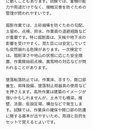
に動くこともあります。試験では、重機の能
力や用途だけでなく、接触災害を防ぐための
管理が問われやすいです。
掘削作業では、土砂崩壊を防ぐための勾配、
土留め、点検、排水、作業員の退避経路など
が重要です。特に掘削面は、天候や地下水の
影響を受けやすく、見た目には安定していて
も突然崩れる危険があります。一次検定で
は、掘削深さや地山の状態に応じた安全措
置、作業開始前点検、異常時の対応などが問
われることがあります。
墜落転落防止では、作業床、手すり、開口部
養生、昇降設備、墜落制止用器具の使用など
を押さえます。高所作業は建築のイメージが
強いかもしれませんが、土木でも橋梁、擁
壁、法面、仮設足場、構台などで発生しま
す。試験では、作業床の確保や開口部の防護
に関する基本が出やすいため、用語と目的を
セットで覚えるとよいです。