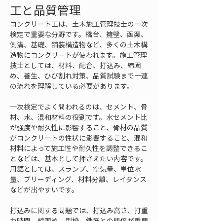
工と品質管理
コンクリート工は、土木施工管理技士の一次
検定で重要な分野です。橋台、擁壁、函渠、
側溝、基礎、舗装構造物など、多くの土木構
造物にコンクリートが使われます。施工管理
技士としては、材料、配合、打込み、締固
め、養生、ひび割れ対策、品質試験まで一連
の流れを理解している必要があります。
一次検定でよく問われるのは、セメント、骨
材、水、混和材料の役割です。水セメント比
が強度や耐久性に影響すること、骨材の品質
がコンクリートの性状に影響すること、混和
材料によって施工性や耐久性を調整できるこ
となどは、基本として押さえたい内容です。
用語としては、スランプ、空気量、単位水
量、ブリーディング、材料分離、レイタンス
などが出やすいです。
打込みに関する問題では、打込み高さ、打重
ね時間、締固め、型枠、鉄筋との関係が重要