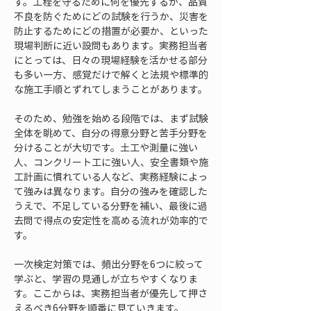
す。工程を守るために何を優先するか、品質
不良を防ぐためにどの試験を行うか、災害を
防止するためにどの措置が必要か、といった
現場判断に近い設問もあります。実務担当者
にとっては、日々の現場経験を活かせる部分
も多い一方、感覚だけで解くと法規や標準的
な施工手順とずれてしまうことがあります。
そのため、勉強を始める段階では、まず試験
全体を眺めて、自分の得意分野と苦手分野を
分けることが大切です。土工や測量に強い
人、コンクリート工に強い人、安全書類や施
工計画に慣れている人など、実務経験によっ
て強みは異なります。自分の強みを確認した
うえで、不足している分野を補い、最後に過
去問で得点の安定性を高める流れが効率的で
す。
一次検定対策では、頻出分野を6つに絞って
学ぶと、学習の見通しが立ちやすくなりま
す。ここからは、実務担当者が優先して押さ
えるべき6分野を順番に見ていきます。