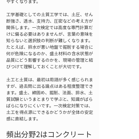
やすくなります。
工学基礎としての土質工学では、土圧、せん
断強さ、透水、支持力、圧密などの考え方が
関係します。一次検定では高度な専門計算だ
けに偏る必要はありませんが、言葉の意味を
知らないと選択肢の判断が難しくなります。
たとえば、排水が悪い地盤で掘削する場合に
何が危険になるのか、盛土材料の含水状態が
品質にどう影響するのかを、現場の管理と結
びつけて理解しておくことが大切です。
土工と土質は、最初は用語が多く感じられま
すが、過去問に出る論点はある程度整理でき
ます。盛土、締固め、掘削、法面、排水、土
質試験というまとまりで学ぶと、知識がばら
ばらになりにくいです。一次検定対策では、
土工を得点源にできるかどうかが全体の安定
感に直結します。
頻出分野2はコンクリート