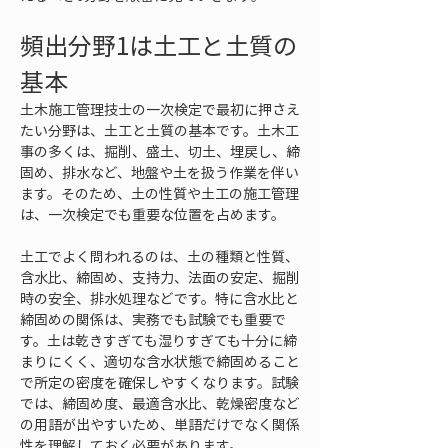
頻出分野1は土工と土質の
基本
土木施工管理技士の一次検定で最初に押さえ
たい分野は、土工と土質の基本です。土木工
事の多くは、掘削、盛土、切土、埋戻し、締
固め、排水など、地盤や土を扱う作業を伴い
ます。そのため、土の性質や土工の施工管理
は、一次検定でも重要な位置を占めます。
土工でよく問われるのは、土の種類と性質、
含水比、締固め、支持力、法面の安定、掘削
時の安全、排水処理などです。特に含水比と
締固めの関係は、実務でも試験でも重要で
す。土は乾きすぎても湿りすぎても十分に締
まりにくく、適切な含水状態で締固めること
で所定の密度を確保しやすくなります。試験
では、締固め度、最適含水比、乾燥密度など
の用語が出やすいため、単語だけでなく関係
性を理解しておく必要があります。