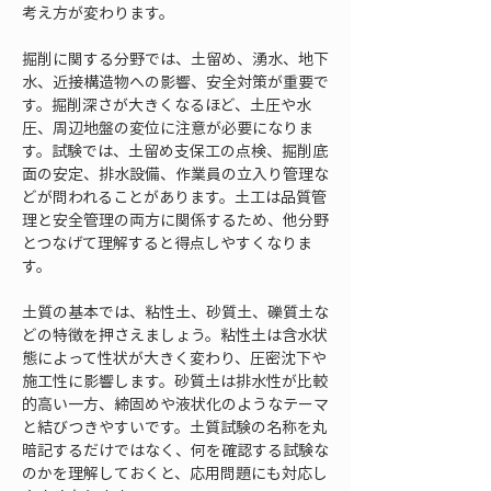
考え方が変わります。
掘削に関する分野では、土留め、湧水、地下
水、近接構造物への影響、安全対策が重要で
す。掘削深さが大きくなるほど、土圧や水
圧、周辺地盤の変位に注意が必要になりま
す。試験では、土留め支保工の点検、掘削底
面の安定、排水設備、作業員の立入り管理な
どが問われることがあります。土工は品質管
理と安全管理の両方に関係するため、他分野
とつなげて理解すると得点しやすくなりま
す。
土質の基本では、粘性土、砂質土、礫質土な
どの特徴を押さえましょう。粘性土は含水状
態によって性状が大きく変わり、圧密沈下や
施工性に影響します。砂質土は排水性が比較
的高い一方、締固めや液状化のようなテーマ
と結びつきやすいです。土質試験の名称を丸
暗記するだけではなく、何を確認する試験な
のかを理解しておくと、応用問題にも対応し