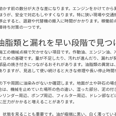
動かす前の数分が大きな差になります。エンジンをかけてから
ほうが、安全で対応もしやすくなります。特に狭い現場や交通
停止すると、退避や代替機の搬入に時間がかかります。稼働前
障待ち対策の一つです。
 油脂類と漏れを早い段階で見つ
施工の機械点検で欠かせない項目です。作動油、エンジン油、
くための基礎です。量が不足したり、汚れが進んだり、漏れが
部品の焼き付きにつながるおそれがあります。油脂類の異常は
ありますが、見逃して使い続けると大きな修理や長い停止時間
の下や周囲に油染みがないか確認します。地面が土や砕石の場
合は、機械を止めていた場所の色の違い、湿った部分、泥の付
シリンダー周辺、ポンプ周辺、フィルター周辺、ドレン部など
に圧力がかかると増えることがあります。
、状態を見ることも重要です。油が極端に黒い、白く濁ってい