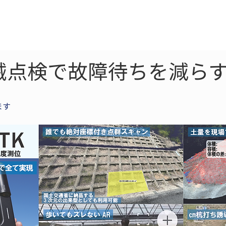
ne
LiDAR
ドローン
360
ソーラー
械点検で故障待ちを減らす
ます