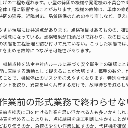
上げの工程も遅れます。小型の締固め機械や発電機の不具合で
全体工程に影響することがあります。機械の故障は、単体の修
時間の延長、近隣対応、品質確保のためのやり直しなど、見え
やすい現場には共通点があります。点検項目はあるものの、確
か曖昧になっている。点検結果が口頭だけで終わり、次の日に
の状態を工程管理と結び付けて見ていない。こうした状態では
工を止める故障につながる可能性があります。
、機械点検を法令や社内ルールに基づく安全衛生上の確認にと
理に直結する活動として捉えることが大切です。毎朝の数分、
ることで、機械停止のリスクを抑えやすくなります。特別な仕
イントを絞り、異常を早く共有するだけで、故障待ちを減らし
作業前の形式業務で終わらせな
業前点検表に印を付ける作業を思い浮かべる人も多いかもしれ
検表を埋めることよりも、点検結果を施工判断に生かすことが
どおり使うのか、負荷の少ない作業に回すのか、代替機を確保