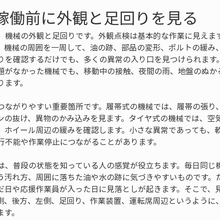
 稼働前に外観と足回りを見る
、機械の外観と足回りです。外観点検は基本的な作業に見えま
。機械の周囲を一周して、油の跡、部品の変形、ボルトの緩み
りを確認するだけでも、多くの異常の入り口を見つけられます
題がなかった機械でも、移動中の接触、夜間の雨、地盤のぬか
ります。
つながりやすい重要箇所です。履帯式の機械では、履帯の張り
ンの抜け、異物のかみ込みを見ます。タイヤ式の機械では、空
、ホイール周辺の緩みを確認します。小さな異常であっても、
行不能や作業停止につながることがあります。
は、普段の状態を知っている人の感覚が役立ちます。毎日同じ
う汚れ方、周囲に落ちた油や水の跡に気づきやすいものです。
だ日や応援作業員が入った日に見落としが起きます。そこで、
側、後方、左側、足回り、作業装置、運転席周辺というように
ます。