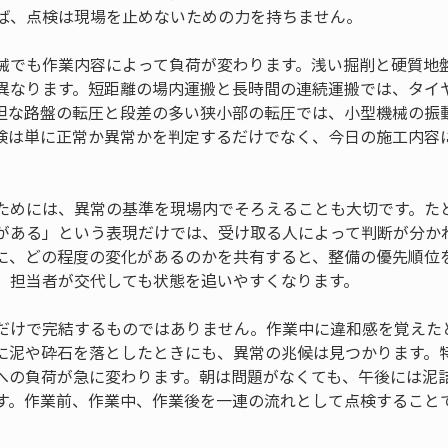
ば、点検は現場を止めないための力を持ちません。
械でも作業内容によって負荷が変わります。浅い掘削と硬質地
異なります。短距離の場内運搬と長時間の連続運搬では、タイ
坦な路盤の転圧と段差の多い狭小部の転圧では、小型機械の振
検は単に正常か異常かを判定するだけでなく、今日の施工内容
ためには、異常の基準を現場内でそろえることも大切です。た
がある」という表現だけでは、受け取る人によって判断が分か
に、どの程度の変化があるのかを共有すると、整備の優先順位
、担当者が交代しても状態を追いやすくなります。
だけで完結するものではありません。作業中に違和感を覚えた
に泥や砕石を落としたときにも、異常の兆候は見つかります。
への負荷が急に変わります。朝は問題がなくても、午後には泥
す。作業前、作業中、作業後を一連の流れとして点検すること