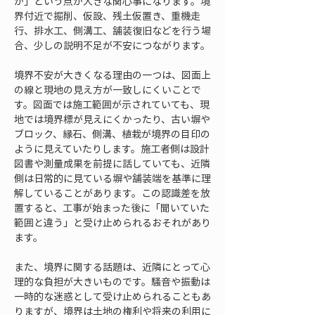
か」という点が大きな関心事になります。境
界付近で掘削、仮設、残土仮置き、重機走
行、排水工、側溝工、舗装復旧などを行う場
合、少しの説明不足が不安につながります。
境界不安が大きくなる理由の一つは、図面上
の線と現地の見え方が一致しにくいことで
す。図面では施工範囲が示されていても、現
地では境界標が見えにくかったり、古い塀や
ブロック、縁石、側溝、植栽が境界の目印の
ように見えていたりします。施工者側は設計
図書や測量成果を前提に話していても、近隣
側は日常的に見ている塀や舗装端を基準に理
解していることがあります。この認識差を放
置すると、工事が始まった後に「聞いていた
範囲と違う」と受け止められるおそれがあり
ます。
また、境界に関する話題は、近隣にとって心
理的な負担が大きいものです。騒音や振動は
一時的な迷惑として受け止められることもあ
りますが、境界は土地の権利や将来の利用に