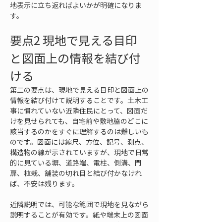
地表示に立ち返ればよいかが明確になりま
す。
要点2 現地で見える目印
と図面上の情報を結び付
ける
第二の要点は、現地で見える目印と図面上の
情報を結び付けて説明することです。土木工
事に慣れていない近隣住民にとって、図面だ
けを見せられても、自宅前や敷地脇のどこに
該当するのかをすぐに理解するのは難しいも
のです。図面には縮尺、方位、記号、測点、
構造物の線が示されていますが、現地で日常
的に見ている塀、道路端、電柱、側溝、門
扉、植栽、舗装の切れ目と結び付かなけれ
ば、不安は残ります。
近隣説明では、可能な範囲で現地を見ながら
説明することが有効です。紙や端末上の図面