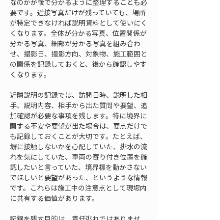
なのかが後で分かるように整理することも必
要です。近接写真だけが残っていても、場所
が特定できなければ説明資料として使いにく
くなります。全体が分かる写真、位置関係が
分かる写真、細部が分かる写真を組み合わ
せ、撮影日、撮影方向、対象物、施工範囲と
の関係を記録しておくと、後から確認しやす
くなります。
近隣説明の記録では、訪問日時、説明した相
手、説明内容、相手から出た質問や要望、追
加確認が必要な事項を残します。特に境界に
関する不安や要望が出た場合は、要点だけで
も記録しておくことが大切です。たとえば、
塀に接触しないかを心配していた、排水の流
れを気にしていた、車両の寄り付き位置を確
認したいと言っていた、境界標を動かさない
でほしいと要望があった、というような情報
です。これらは施工中の注意点として現場内
に共有する価値があります。
記録を残す目的は、責任逃れではありませ