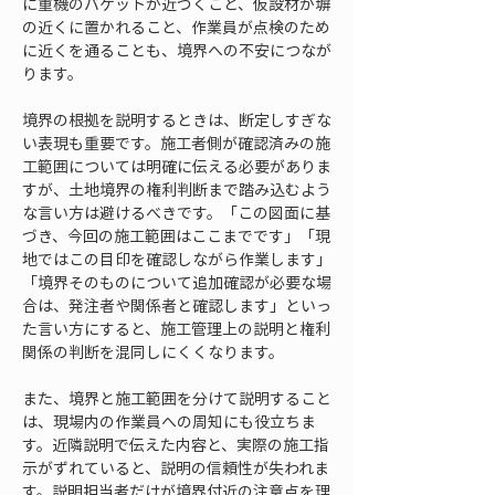
に重機のバケットが近づくこと、仮設材が塀
の近くに置かれること、作業員が点検のため
に近くを通ることも、境界への不安につなが
ります。
境界の根拠を説明するときは、断定しすぎな
い表現も重要です。施工者側が確認済みの施
工範囲については明確に伝える必要がありま
すが、土地境界の権利判断まで踏み込むよう
な言い方は避けるべきです。「この図面に基
づき、今回の施工範囲はここまでです」「現
地ではこの目印を確認しながら作業します」
「境界そのものについて追加確認が必要な場
合は、発注者や関係者と確認します」といっ
た言い方にすると、施工管理上の説明と権利
関係の判断を混同しにくくなります。
また、境界と施工範囲を分けて説明すること
は、現場内の作業員への周知にも役立ちま
す。近隣説明で伝えた内容と、実際の施工指
示がずれていると、説明の信頼性が失われま
す。説明担当者だけが境界付近の注意点を理