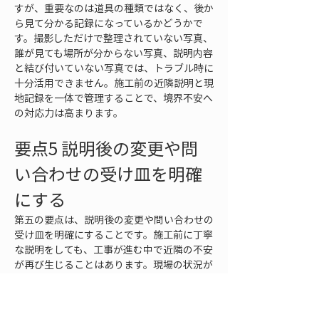
すが、重要なのは道具の種類ではなく、後か
ら見て分かる記録になっているかどうかで
す。撮影しただけで整理されていない写真、
誰が見ても場所が分からない写真、説明内容
と結び付いていない写真では、トラブル時に
十分活用できません。施工前の近隣説明と現
地記録を一体で管理することで、境界不安へ
の対応力は高まります。
要点5 説明後の変更や問
い合わせの受け皿を明確
にする
第五の要点は、説明後の変更や問い合わせの
受け皿を明確にすることです。施工前に丁寧
な説明をしても、工事が進む中で近隣の不安
が再び生じることはあります。現場の状況が
変わる、作業日程がずれる、仮設の位置が変
わる、予想外の地中埋設物や既存構造物が見
つかるなど、土木工事では施工前の説明だけ