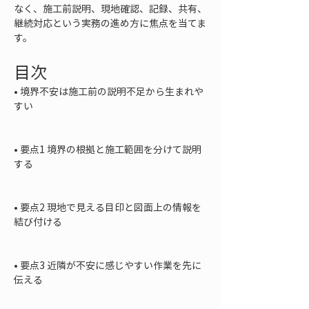
なく、施工前説明、現地確認、記録、共有、
継続対応という実務の進め方に焦点を当てま
す。
目次
• 
境界不安は施工前の説明不足から生まれや
すい

• 
要点1 境界の根拠と施工範囲を分けて説明
する

• 
要点2 現地で見える目印と図面上の情報を
結び付ける

• 
要点3 近隣が不安に感じやすい作業を先に
伝える
