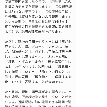
で施工範囲を示したうえで、「現地ではこの
側溝の内側までを確認します」「この既存塀
には触れない予定です」「この仮設の目印よ
り外側には資材を置かないよう管理します」
といった形で、見える対象に結び付けます。
相手が自分の目で確認できる情報に置き換え
ることで、説明の理解度が上がります。
ただし、現地の目印を使うときには注意が必
要です。古い塀、ブロック、フェンス、植
栽、舗装端などは、必ずしも正確な境界を示
しているとは限りません。これらを安易に
「境界」と呼んでしまうと、後で誤解が生じ
るおそれがあります。説明では、「境界標と
して確認している点」「施工上の目安として
設ける仮の表示」「既存物として保護する対
象」を分けて表現することが大切です。
たとえば、現地に境界標がある場合でも、土
砂や雑草、既存構造物で見えにくいことがあ
ります。近隣説明の前に確認できる範囲で清
掃や位置確認を行い、必要に応じて仮の表示