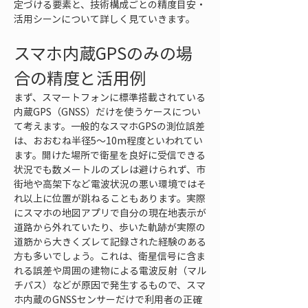
定づける要素と、技術構成ごとの精度目安・
活用シーンについて詳しく見ていきます。
スマホ内蔵GPSのみの場
合の精度と活用例
まず、スマートフォンに標準搭載されている
内蔵GPS（GNSS）だけを使うケースについ
て考えます。一般的なスマホGPSの測位誤差
は、おおむね半径5〜10m程度といわれてい
ます。開けた場所で衛星を良好に受信できる
状況でも数メートルのズレは避けられず、市
街地や高架下など電波状況の悪い環境ではそ
れ以上に位置が跳ねることもあります。実際
にスマホの地図アプリで自分の現在地表示が
道路から外れていたり、歩いた軌跡が実際の
道筋から大きくズレて記録された経験のある
方も多いでしょう。これは、衛星信号に含ま
れる誤差や周囲の建物による電波反射（マル
チパス）などが原因で発生するもので、スマ
ホ内蔵のGNSSセンサーだけで利用者の正確