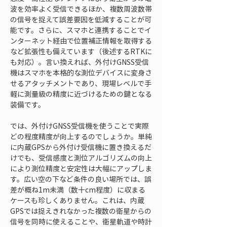
波を効率よく受信できるほか、複数周波数帯
の信号を捉えて誤差要因を低減することが可
能です。さらに、スマホと連携することでイ
ンターネット経由で位置補正情報を取得する
など拡張性も備えています（後述するRTKに
も対応）。言い換えれば、外付けGNSS受信
機はスマホを本格的な測位デバイスに変身さ
せるアタッチメントであり、現場レベルで手
軽に測量級の精度に近づけるための鍵となる
装備です。
では、外付けGNSS受信機を使うことで実際
どの程度精度が向上するのでしょうか。単純
に内蔵GPSから外付け受信機に置き換えるだ
けでも、受信感度と測位アルゴリズムの向上
により測位精度と安定性は大幅にアップしま
す。広い空の下など条件の良い場所では、誤
差が概ね1m未満（数十cm程度）に収まる
ケースも珍しくありません。これは、内蔵
GPSでは捉えきれなかった複数の衛星からの
信号を同時に使えることや、衛星軌道や時計