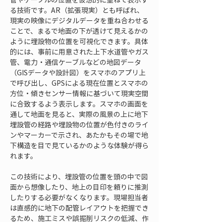
る技術です。AR（拡張現実）とも呼ばれ、
現実の映像にデジタルデータを重ね合わせる
ことで、まるで地面の下が透けて見えるかの
ように埋設物の位置を可視化できます。具体
的には、事前に用意された上下水道管やガス
管、電力・通信ケーブルなどの地図データ
（GISデータや設計図）をスマホのアプリ上
で呼び出し、GPSによる現在位置とスマホの
方位・傾きセンサー情報に基づいて現実空間
に合致するよう表示します。スマホの画面を
通して地面を見ると、実際の風景の上に地下
埋設管の経路や埋設物の位置が色付きのライ
ンやマーカーで示され、あたかもその場で地
下構造を目で見ているかのような体験が得ら
れます。
この技術により、埋設管の位置を頭の中で図
面から想像したり、地上の目印を頼りに推測
したりする必要がなくなります。現場担当者
は直感的に地下の配管レイアウトを把握でき
るため、施工ミスや誤掘削リスクの低減、作