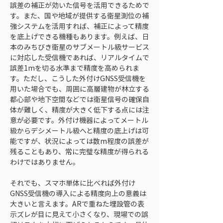
誤差の補正が効いた信号を活用できるためで
す。また、国や地域が提供する衛星測位の補
強システムを活用すれば、補正によって精度
を底上げできる機種もあります。例えば、日
本のみちびき衛星のサブメートル級サービス
に対応した受信機であれば、リアルタイムで
誤差1mを切る水準まで精度を高められま
す。ただし、こうした外付けGNSS受信機を
用いた場合でも、周囲に高層建物が林立する
都心部や地下空間などでは衛星信号の確保自
体が難しく、精度が大きく低下する点には注
意が必要です。外付け機器によってメートル
級からデシメートル級へと精度の底上げは可
能ですが、状況によっては数m程度の誤差が
残ることもあり、常に完璧な精度が得られる
わけではありません。
それでも、スマホ単体に比べれば外付け
GNSS受信機の導入による精度向上の意義は
大きいと言えます。ARで重ねた埋設管の表
示ズレが目に見えて小さくなり、現場での誤