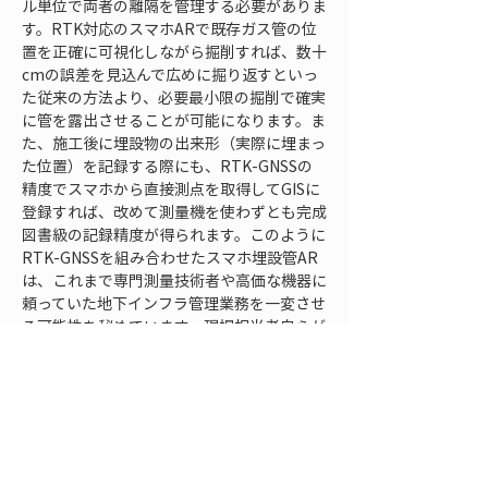
ル単位で両者の離隔を管理する必要がありま
す。RTK対応のスマホARで既存ガス管の位
置を正確に可視化しながら掘削すれば、数十
cmの誤差を見込んで広めに掘り返すといっ
た従来の方法より、必要最小限の掘削で確実
に管を露出させることが可能になります。ま
た、施工後に埋設物の出来形（実際に埋まっ
た位置）を記録する際にも、RTK-GNSSの
精度でスマホから直接測点を取得してGISに
登録すれば、改めて測量機を使わずとも完成
図書級の記録精度が得られます。このように
RTK-GNSSを組み合わせたスマホ埋設管AR
は、これまで専門測量技術者や高価な機器に
頼っていた地下インフラ管理業務を一変させ
る可能性を秘めています。現場担当者自らが
手軽にセンチ精度で位置を測り、AR画面上
で確認しながら作業を進められるため、業務
の効率化に加え、ヒューマンエラーや認識ミ
スのリスク低減にも大きく貢献します。
まとめ