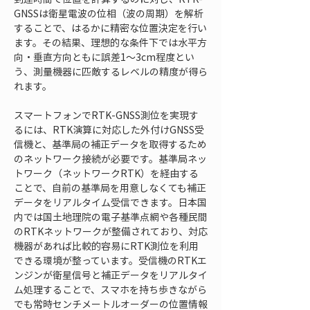
GNSSは衛星電波の位相（波の周期）を解析
することで、はるかに精密な位置決定を行い
ます。その結果、理想的な条件下では水平方
向・垂直方向ともに誤差1〜3cm程度とい
う、測量機器に匹敵するレベルの精度が得ら
れます。
スマートフォンでRTK-GNSS測位を実現す
るには、RTK演算に対応した外付けGNSS受
信機と、基準局の補正データを取得するため
のネットワーク接続が必要です。基準局ネッ
トワーク（ネットワークRTK）を経由する
ことで、自前の基準局を用意しなくても補正
データをリアルタイム受信できます。日本国
内では国土地理院の電子基準点網や各種民間
のRTKネットワークが整備されており、対応
機器があれば比較的容易にRTK測位を利用
できる環境が整っています。受信機のRTKエ
ンジンが衛星信号と補正データをリアルタイ
ム処理することで、スマホを持ち歩きながら
でも常時センチメートルオーダーの位置情報