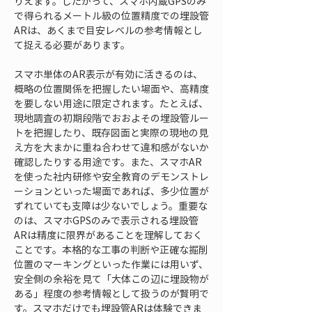
りえます。したがって、スマホ内蔵GPSのみ
で得られるメートル級の位置精度での埋設管
ARは、あくまで目安レベルの参考情報とし
て捉える必要があります。
スマホ単体のAR表示が有効に活きるのは、
概略の位置関係を把握したい場面や、高精度
を要しない用途に限定されます。たとえば、
現地調査の初期段階でおおよその埋設管ルー
トを把握したり、既存図面と実際の現地の見
え方を大まかに重ね合わせて違和感がないか
確認したりする用途です。また、スマホAR
を使った社内研修や安全教育のデモンストレ
ーションといった場面であれば、多少位置が
ずれていても支障は少ないでしょう。重要な
のは、スマホGPSのみで表示される埋設管
ARは精度に限界があることを理解しておく
ことです。本格的な工事の判断や正確な掘削
位置のマーキングといった作業には用いず、
安全側の余裕を見て「大体この辺に埋設物が
ある」程度の参考情報として扱うのが賢明で
す。スマホだけでも埋設管ARは体験できま