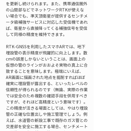
を更新し続けられます。また、携帯通信圏外
の山間部などでネットワークRTKが使えな
い場合でも、準天頂衛星が提供するセンチメ
ータ級補強サービスに対応した受信機であれ
ば、衛星から直接降ってくる補強信号を受信
して同様の精度を維持できます。
RTK-GNSSを利用したスマホARでは、地下
埋設管の表示精度が飛躍的に向上します。数
cmの誤差しかないということは、画面上の
仮想の管のラインがおおよそ実物の真上に合
致することを意味します。極端にいえば、
AR画面に描画された地点を掘削すればほぼ
確実に埋設管が露出する、といったレベルの
信頼性が得られるのです（無論、実際の作業
では安全のため複数の確認手段を併用すべき
ですが、それほど高精度という意味です）。
この精度が活きる場面としては、やはり埋設
管の正確な位置出しや施工管理でしょう。例
えば、水道管の新設工事で既存のガス管との
交差部を安全に施工する場合、センチメート