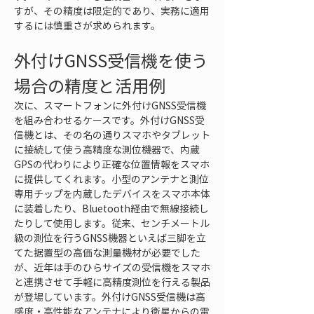
すが、その精度は限定的であり、実務に適用
するには慎重さが求められます。
外付けGNSS受信機を使う
場合の精度と活用例
次に、スマートフォンに外付けGNSS受信機
を組み合わせるケースです。外付けGNSS受
信機とは、その名の通りスマホやタブレット
に接続して使う高精度な測位機器で、内蔵
GPSの代わりにより正確な位置情報をスマホ
に提供してくれます。小型のアンテナと測位
専用チップを内蔵したデバイスをスマホ本体
に装着したり、Bluetooth経由で無線接続し
たりして使用します。従来、センチメートル
級の測位を行うGNSS機器といえば三脚を立
てた据置型の高価な測量機材が必要でした
が、近年は手のひらサイズの受信機をスマホ
と連携させて手軽に高精度測位を行える製品
が登場しています。外付けGNSS受信機は高
感度・高性能なアンテナにより衛星からの電