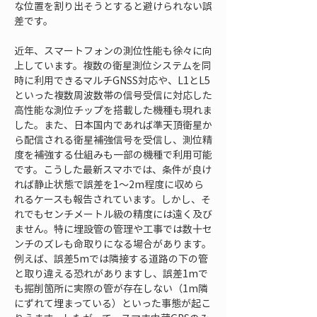
な位置を割り出そうとすると避けられない誤
差です。
近年、スマートフォンの測位性能も徐々に向
上しています。複数の衛星測位システムを同
時に利用できるマルチGNSS対応や、L1とL5
といった複数周波数帯の信号受信に対応した
高性能な測位チップを搭載した機種も現れま
した。また、日本国内であれば準天頂衛星か
ら配信される衛星補強信号を受信し、測位精
度を補強する仕組みも一部の機種で利用可能
です。こうした最新スマホでは、条件が良け
れば静止状態で誤差を1〜2m程度に収めら
れるケースも報告されています。しかし、そ
れでもセンチメートル級の精度には遠く及び
ません。特に埋設管の管理や工事では数十セ
ンチのズレも命取りになる場合があります。
例えば、誤差5mでは隣接する道路の下の管
と取り違える恐れがありますし、誤差1mで
も掘削箇所に実際の管が存在しない（1m隣
にずれて埋まっている）といった事態が起こ