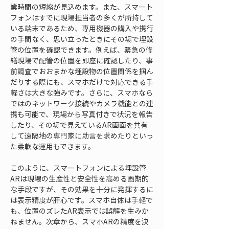
業時間の短縮が見込めます。また、スマート
フォンはすでに現場担当者の多くが所持して
いる端末であるため、専用機器の購入や携行
の手間なく、思い立ったときにその場で埋設
管の位置を確認できます。例えば、緊急の修
繕現場で配管の位置を即座に確認したり、事
前調査でおおまかな埋設物の位置関係を掴ん
だりする際にも、スマホだけで対応できる手
軽さは大きな強みです。さらに、スマホなら
ではのネットワーク接続やカメラ機能との連
携も可能で、現場から写真付きで状況を報告
したり、その場で見えているAR画面を共有
して遠隔地の専門家に助言を求めたりといっ
た柔軟な運用もできます。
このように、スマートフォンによる埋設管
ARは現場の生産性と安全性を高める画期的
な手段ですが、その効果を十分に発揮するに
は表示精度が肝心です。スマホ自体は手軽で
も、位置のズレたAR表示では誤解を生みか
ねません。次章から、スマホARの精度を決