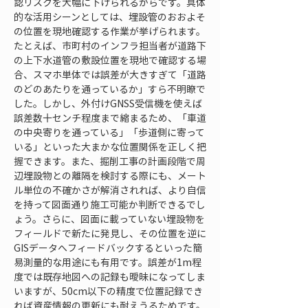
認リスクを大幅に下げられるからです。具体
的な活用シーンとしては、埋設管のおおよそ
の位置を現地確認する作業が挙げられます。
たとえば、市町村のインフラ担当者が道路下
の上下水道管の敷設位置を現地で確認する場
合、スマホ単体では誤差が大きすぎて「道路
のどのあたりを通っているか」すら不明瞭で
した。しかし、外付けGNSS受信機を使えば
誤差数十センチ程度まで縮まるため、「車道
の中央寄りを通っている」「歩道側に寄って
いる」といった大まかな位置関係を正しく把
握できます。また、掘削工事の計画段階で周
辺埋設物との離隔を検討する際にも、メート
ル単位の不確かさが解消されれば、より自信
を持って図面通り施工可能か判断できるでし
ょう。さらに、図面に載っていない埋設物を
フィールドで新たに発見し、その位置を逆に
GISデータへフィードバックするといった簡
易測量的な用途にも有用です。誤差が1m程
度では既存地図への記録も曖昧になってしま
いますが、50cm以下の精度で位置記録でき
れば資産情報の更新にも耐えうるためです。