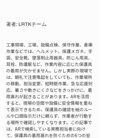
著者: LRTKチーム
工事現場、工場、設備点検、保守作業、倉庫
作業などでは、ヘルメット、保護メガネ、手
袋、安全靴、墜落制止用器具、防じん用具、
耳栓、防護服など、作業内容に応じた保護具
の着用が欠かせません。しかし実際の現場で
は、朝礼で注意喚起をしていても、作業場所
の移動、担当変更、短時間作業、急な応援対
応、暑さや動きにくさなどをきっかけに、着
用漏れが起きることがあります。ARを活用
すると、現場の空間や設備に安全情報を重ね
て表示できるため、保護具の確認を紙のルー
ルや口頭指示だけに頼らず、作業者が行動す
る場所で確認しやすくなります。この記事で
は、ARで検索している実務担当者に向け
て、保護具の着用漏れを防ぐための6つの安