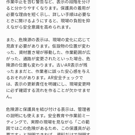
作業中止を含む警告など、表示の段階を分け
ると分かりやすくなります。保護具の着用が
必要な理由を短く示し、詳しい手順は必要な
ときに開けるようにすると、現場の負担を抑
えながら安全意識を高められます。
また、危険源の表示は、現場の変化に応じて
見直す必要があります。仮設物の位置が変わ
った、資材置き場が移動した、作業範囲が広
がった、通路が変更されたといった場合、危
険源の位置も変わります。古いAR表示が残
ったままだと、作業者に誤った安心感を与え
るおそれがあります。AR安全チェックで
は、表示の更新責任を明確にし、現場変更時
に必ず確認する流れを作ることが欠かせませ
ん。
危険源と保護具を結び付ける表示は、管理者
の説明にも使えます。安全教育や作業前ミー
ティングで、実際の現場を見ながら「この範
囲ではこの危険があるため、この保護具が必
要です」と説明できれば、資料だけで説明す