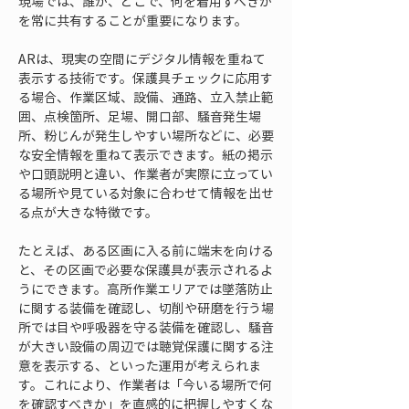
現場では、誰が、どこで、何を着用すべきか
を常に共有することが重要になります。
ARは、現実の空間にデジタル情報を重ねて
表示する技術です。保護具チェックに応用す
る場合、作業区域、設備、通路、立入禁止範
囲、点検箇所、足場、開口部、騒音発生場
所、粉じんが発生しやすい場所などに、必要
な安全情報を重ねて表示できます。紙の掲示
や口頭説明と違い、作業者が実際に立ってい
る場所や見ている対象に合わせて情報を出せ
る点が大きな特徴です。
たとえば、ある区画に入る前に端末を向ける
と、その区画で必要な保護具が表示されるよ
うにできます。高所作業エリアでは墜落防止
に関する装備を確認し、切削や研磨を行う場
所では目や呼吸器を守る装備を確認し、騒音
が大きい設備の周辺では聴覚保護に関する注
意を表示する、といった運用が考えられま
す。これにより、作業者は「今いる場所で何
を確認すべきか」を直感的に把握しやすくな