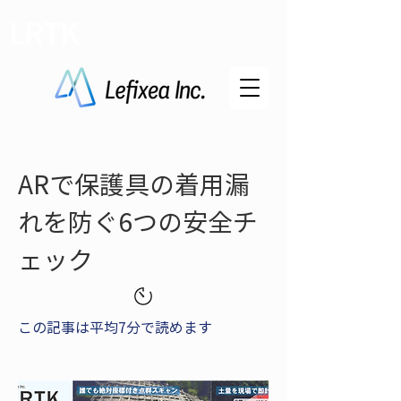
LRTK
ARで保護具の着用漏
れを防ぐ6つの安全チ
ェック
この記事は平均7分で読めます