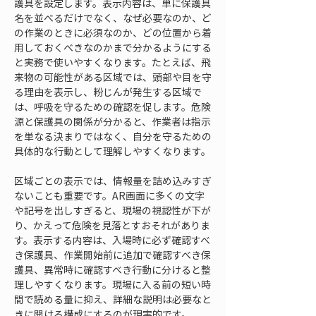
護具を設定します。表示内容は、単に保護具
名を並べるだけでなく、なぜ必要なのか、ど
の作業のときに必須なのか、どの位置から着
用しておくべきなのかまで分かるようにする
と実務で使いやすくなります。たとえば、飛
来物の可能性がある区域では、頭部や目を守
る理由を表示し、粉じんが発生する区域で
は、呼吸を守るための確認を促します。危険
源と保護具の関係が分かると、作業者は指示
を単なる決まりではなく、自分を守るための
具体的な行動として理解しやすくなります。
区域ごとの表示では、情報量を詰め込みすぎ
ないことも重要です。AR画面に多くの文字
や記号を出しすぎると、現場の視認性が下が
り、かえって危険を見落とすおそれがありま
す。表示する内容は、入場時に必ず確認すべ
き保護具、作業開始前に追加で確認すべき保
護具、異常時に確認すべき行動に分けると整
理しやすくなります。現場に入る前の短い時
間で読める量に抑え、詳細な説明は必要なと
きに開ける構成にするのが現実的です。