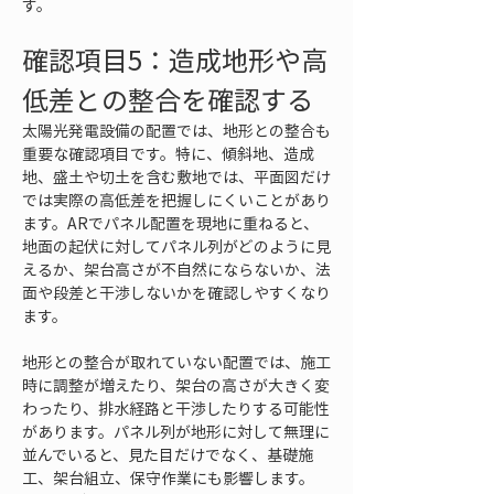
す。
確認項目5：造成地形や高
低差との整合を確認する
太陽光発電設備の配置では、地形との整合も
重要な確認項目です。特に、傾斜地、造成
地、盛土や切土を含む敷地では、平面図だけ
では実際の高低差を把握しにくいことがあり
ます。ARでパネル配置を現地に重ねると、
地面の起伏に対してパネル列がどのように見
えるか、架台高さが不自然にならないか、法
面や段差と干渉しないかを確認しやすくなり
ます。
地形との整合が取れていない配置では、施工
時に調整が増えたり、架台の高さが大きく変
わったり、排水経路と干渉したりする可能性
があります。パネル列が地形に対して無理に
並んでいると、見た目だけでなく、基礎施
工、架台組立、保守作業にも影響します。