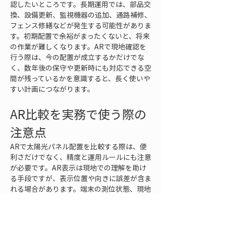
認したいところです。長期運用では、部品交
換、設備更新、監視機器の追加、通路補修、
フェンス修繕などが発生する可能性がありま
す。初期配置で余裕がまったくないと、将来
の作業が難しくなります。ARで現地確認を
行う際は、今の配置が成立するかだけでな
く、数年後の保守や更新時にも対応できる空
間が残っているかを意識すると、長く使いや
すい計画につながります。
AR比較を実務で使う際の
注意点
ARで太陽光パネル配置を比較する際は、便
利さだけでなく、精度と運用ルールにも注意
が必要です。AR表示は現地での理解を助け
る手段ですが、表示位置や向きに誤差が含ま
れる場合があります。端末の測位状態、現地
環境、基準点の取り方、モデルデータの座標
設定、地形データの扱いによって、表示の信
頼性は変わります。そのため、重要な判断で