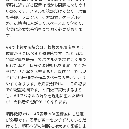
境界に近すぎる配置は後から問題になりやす
い部分です。パネルの端部だけでなく、架台
の基礎、フェンス、排水設備、ケーブル経
路、点検時に人が歩くスペースまで含めて、
実際に必要な余裕を見ておく必要がありま
す。
ARで比較する場合は、複数の配置案を同じ
位置から見比べると効果的です。たとえば、
発電容量を優先してパネル列を境界近くまで
広げた案と、保守や隣地対応を考慮して余裕
を持たせた案を比較すると、数値だけでは見
えにくい圧迫感や作業スペースの差がわかり
やすくなります。現場説明では、「この線ま
でが配置範囲です」と口頭で説明するより
も、ARでパネルの端部を現地に重ねたほう
が、関係者の理解が早くなります。
境界確認では、AR表示の位置精度にも注意
が必要です。表示が数十センチずれているだ
けでも、境界付近の判断には大きく影響しま