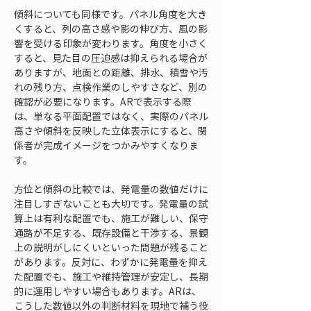
傾斜についても同様です。パネル角度を大き
くすると、列の高さ感や影の伸び方、風の影
響を受ける印象が変わります。角度を小さく
すると、見た目の圧迫感は抑えられる場合が
ありますが、地面との距離、排水、積雪や汚
れの残り方、点検作業のしやすさなど、別の
確認が必要になります。ARで表示する際
は、単なる平面配置ではなく、実際のパネル
高さや傾斜を反映した立体表示にすると、関
係者が完成イメージをつかみやすくなりま
す。
方位と傾斜の比較では、発電量の数値だけに
注目しすぎないことも大切です。発電量の試
算上は有利な配置でも、施工が難しい、保守
通路が不足する、既存設備と干渉する、景観
上の説明がしにくいといった問題が残ること
があります。反対に、わずかに発電量を抑え
た配置でも、施工や維持管理が安定し、長期
的に運用しやすい場合もあります。ARは、
こうした数値以外の判断材料を現地で補う役