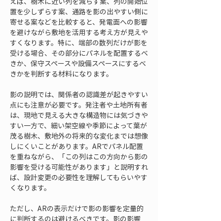
えば、樹木に近い列を減らす案、列の開始位
置を少しずらす案、通路を影の出やすい側に
寄せる案などを比較すると、発電面への影響
を避けながら敷地を活用する考え方が見えや
すくなります。特に、端部の数列だけが影を
受ける場合、その部分にパネルを配置するべ
きか、保守スペースや設備スペースにするべ
きかを判断する材料になります。
影の説明では、関係者の認識差が起きやすい
点にも注意が必要です。発注者や土地所有者
は、現地で見える大きな構造物には気づきや
すい一方で、細い架空線や季節によって葉が
茂る樹木、敷地外の将来的な変化までは想像
しにくいことがあります。ARでパネル配置
を重ねながら、「この列はこの方向から影の
影響を受ける可能性があります」と説明すれ
ば、設計変更の必要性を理解してもらいやす
くなります。
ただし、ARの表示だけで影の影響を定量的
に判断するのは避けるべきです。影の影響