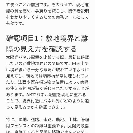
て使うことが前提です。そのうえで、現地確
認の質を高め、手戻りを減らし、関係者説明
をわかりやすくするための実務ツールとして
有効です。
確認項目1：敷地境界と離
隔の見え方を確認する
太陽光パネル配置を比較する際、最初に確認
したいのが敷地境界との関係です。図面上で
は境界線から十分な離隔が取れているように
見えても、現地では境界杭が草に埋もれてい
たり、法面や既存構造物の位置によって実際
の使える範囲が狭く感じられたりすることが
あります。ARでパネル配置を現地に重ねる
ことで、境界付近にパネル列がどのように迫
って見えるのかを確認できます。
特に、隣地、道路、水路、農地、山林、管理
用フェンスとの距離は重要です。太陽光設備
は一度施工すると簡単に移動できないため、