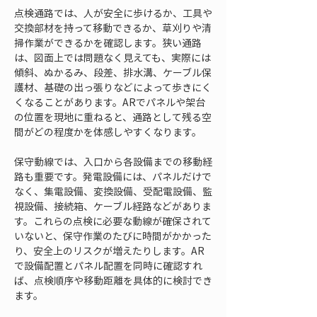
点検通路では、人が安全に歩けるか、工具や
交換部材を持って移動できるか、草刈りや清
掃作業ができるかを確認します。狭い通路
は、図面上では問題なく見えても、実際には
傾斜、ぬかるみ、段差、排水溝、ケーブル保
護材、基礎の出っ張りなどによって歩きにく
くなることがあります。ARでパネルや架台
の位置を現地に重ねると、通路として残る空
間がどの程度かを体感しやすくなります。
保守動線では、入口から各設備までの移動経
路も重要です。発電設備には、パネルだけで
なく、集電設備、変換設備、受配電設備、監
視設備、接続箱、ケーブル経路などがありま
す。これらの点検に必要な動線が確保されて
いないと、保守作業のたびに時間がかかった
り、安全上のリスクが増えたりします。AR
で設備配置とパネル配置を同時に確認すれ
ば、点検順序や移動距離を具体的に検討でき
ます。