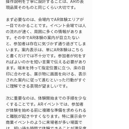
操作説明を丁寧に設計することは、ARの表
現品質そのものと同じくらい大切です。
まず必要なのは、会場内でAR体験エリアが
一目でわかることです。イベント会場では人
の流れが速く、周囲に多くの情報がありま
す。その中でAR体験の案内が目立たない
と、参加者は存在に気づかず通り過ぎてしま
います。案内表示は、単にAR体験はこちら
と書くだけでは不十分です。参加者が何をす
ればよいのかを短い言葉で伝える必要があり
ます。端末を持って指定位置に立つ、床の目
印に合わせる、展示物に画面を向ける、表示
された案内に従って進むといった行動がすぐ
に理解できる表現が望ましいです。
次に重要なのは、体験開始までの手順を少な
くすることです。ARイベントでは、参加者
が体験を始める前に複雑な準備を求められる
と離脱が起きやすくなります。特に展示会や
商業イベントのように来場者が多い場面で
は、短い待ち時間で体験できることが満足度