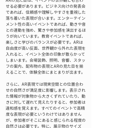
ARの見た目は、イベントの世界観とも合わ
せる必要があります。ビジネス向けの発表会
であれば、信頼感や理解しやすさを重視した
落ち着いた表現が合います。エンターテイン
メント性の高いイベントであれば、動きや音
との連動を強め、驚きや参加感を演出するほ
うが向いています。教育イベントであれば、
楽しさと学びのバランスが必要です。ARは
自由度が高い反面、世界観から外れた表現を
入れると、イベント全体の印象が散らかって
しまいます。会場装飾、照明、音響、スタッ
フの案内、配布物の表現とARの見た目を揃
えることで、体験全体にまとまりが出ます。
さらに、AR表現では現実空間との位置合わ
せの自然さが満足度に影響します。表示され
た情報が対象物から大きくずれていたり、動
きに対して遅れて見えたりすると、参加者は
違和感を覚えます。すべてのイベントで高精
度な表現が必要というわけではありません
が、参加者がそこにあると感じられる程度の
自然さは必要です。特に、展示物のサイズ