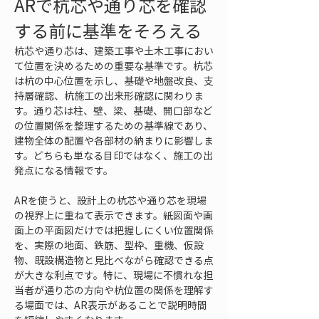
ARで杭芯や通り芯を確認
する前に基準をそろえる
杭芯や通り芯は、建築工事や土木工事におい
て位置を決めるための重要な基準です。杭芯
は杭の中心位置を示し、基礎や地盤改良、支
持層確認、杭施工の出来形確認に関わりま
す。通り芯は柱、壁、梁、基礎、開口部など
の位置関係を整理するための基準線であり、
建物全体の配置や各部材の納まりに影響しま
す。どちらも単なる目印ではなく、施工の出
発点になる情報です。
ARを使うと、設計上の杭芯や通り芯を現場
の視界上に重ねて表示できます。紙図面や画
面上の平面図だけでは把握しにくい位置関係
を、実際の地面、鉄筋、型枠、重機、仮設
物、既設構造物と見比べながら確認できる点
が大きな利点です。特に、現場に不慣れな担
当者が通り芯の方向や杭位置の関係を理解す
る場面では、AR表示があることで説明時間