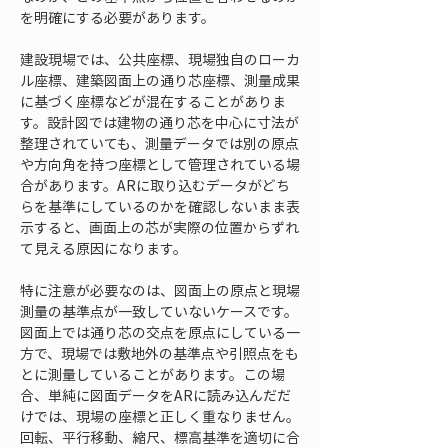
を明確にする必要があります。
建設現場では、公共座標、現場独自のローカ
ル座標、建築図面上の通り芯座標、測量成果
に基づく座標などが混在することがありま
す。設計図では建物の通り芯を中心に寸法が
整理されていても、測量データでは別の原点
や方向角を持つ座標として管理されている場
合があります。ARに取り込むデータがどち
らを基準にしているのかを確認しないまま表
示すると、画面上の芯が実際の位置からずれ
て見える原因になります。
特に注意が必要なのは、図面上の原点と現場
測量の基準点が一致していないケースです。
図面上では通り芯の交点を原点にしている一
方で、現場では敷地外の基準点や引照点をも
とに測量していることがあります。この場
合、単純に図面データをARに読み込んだだ
けでは、現場の座標と正しく重なりません。
回転、平行移動、縮尺、標高基準を適切に合