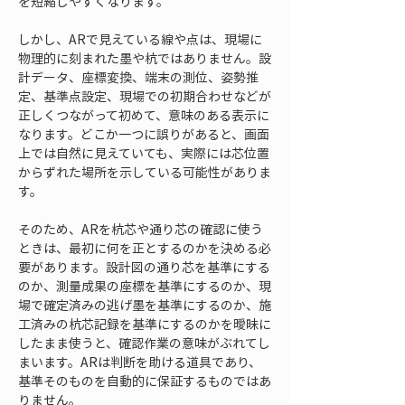
を短縮しやすくなります。
しかし、ARで見えている線や点は、現場に
物理的に刻まれた墨や杭ではありません。設
計データ、座標変換、端末の測位、姿勢推
定、基準点設定、現場での初期合わせなどが
正しくつながって初めて、意味のある表示に
なります。どこか一つに誤りがあると、画面
上では自然に見えていても、実際には芯位置
からずれた場所を示している可能性がありま
す。
そのため、ARを杭芯や通り芯の確認に使う
ときは、最初に何を正とするのかを決める必
要があります。設計図の通り芯を基準にする
のか、測量成果の座標を基準にするのか、現
場で確定済みの逃げ墨を基準にするのか、施
工済みの杭芯記録を基準にするのかを曖昧に
したまま使うと、確認作業の意味がぶれてし
まいます。ARは判断を助ける道具であり、
基準そのものを自動的に保証するものではあ
りません。