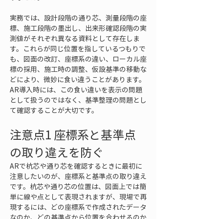
実務では、設計段階の通り芯、測量段階の座
標、施工段階の墨出し、出来形確認段階の実
測値がそれぞれ異なる資料として存在しま
す。これらが同じ位置を指しているつもりで
も、図面の改訂、座標系の違い、ローカル座
標の採用、施工時の調整、仮設基準の移動な
どにより、微妙に食い違うことがあります。
AR導入時には、この食い違いを表示の問題
として扱うのではなく、基準整理の問題とし
て確認することが大切です。
注意点1 座標系と基準点
の取り違えを防ぐ
ARで杭芯や通り芯を確認するときに最初に
注意したいのが、座標系と基準点の取り違え
です。杭芯や通り芯の位置は、図面上では簡
単に線や点として表現されますが、現場で再
現するには、どの座標系で作成されたデータ
なのか、どの基準点から位置を合わせるのか