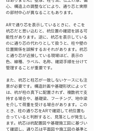
はありません。壁厚、柱寸法、仕上げ厚、偏
心、構造上の調整などにより、通り芯と実際
の部材中心が異なることもあります。
ARで通り芯を表示しているときに、そこを
杭芯だと思い込むと、杭位置の確認を誤る可
能性があります。逆に、杭芯を表示している
のに通り芯の代わりとして扱うと、柱や壁の
位置関係を誤解するおそれがあります。杭芯
と通り芯が近接している現場ほど、表示の
色、線種、ラベル、名称、確認手順を分けて
管理することが重要です。
また、杭芯と柱芯が一致しないケースにも注
意が必要です。構造計画や基礎形状によって
は、杭が柱の真下に配置されず、複数杭で支
持する場合や、基礎梁、フーチング、地中梁
を介して荷重を受ける場合があります。この
とき、柱の通り芯をARで確認して杭位置も
合っていると判断すると、見落としが発生し
ます。杭芯は杭配置図や基礎施工図に基づい
て確認し、通り芯は平面図や施工図の基準と