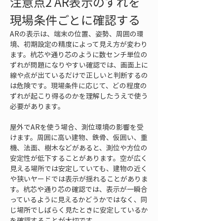
注意点2 AR表示のずれを
現場条件ごとに確認する
ARの表示は、端末の位置、姿勢、周囲の環
境、初期設定の精度によって見え方が変わり
ます。杭芯や通り芯のように数センチ単位の
ずれが問題になりやすい確認では、画面上に
線や点が出ているだけで正しいと判断するの
は危険です。現場条件に応じて、どの程度の
ずれが起こり得るのかを理解したうえで使う
必要があります。
屋外でARを使う場合、測位環境の影響を受
けます。周囲に高い建物、鉄骨、仮囲い、重
機、法面、樹木などがあると、測位や方位の
安定性が低下することがあります。空が広く
見える場所では安定していても、建物の近く
や狭いヤードでは表示が揺れることがありま
す。杭芯や通り芯の確認では、表示が一瞬合
っているように見えるかどうかではなく、同
じ場所でしばらく見たときに安定しているか
を確認することが大切です。