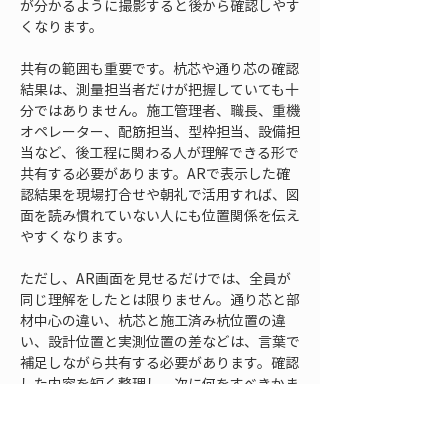
が分かるように撮影すると後から確認しやす
くなります。
共有の範囲も重要です。杭芯や通り芯の確認
結果は、測量担当者だけが把握していても十
分ではありません。施工管理者、職長、重機
オペレーター、配筋担当、型枠担当、設備担
当など、後工程に関わる人が理解できる形で
共有する必要があります。ARで表示した確
認結果を現場打合せや朝礼で活用すれば、図
面を読み慣れていない人にも位置関係を伝え
やすくなります。
ただし、AR画面を見せるだけでは、全員が
同じ理解をしたとは限りません。通り芯と部
材中心の違い、杭芯と施工済み杭位置の違
い、設計位置と実測位置の差などは、言葉で
補足しながら共有する必要があります。確認
した内容を短く整理し、次に何をすべきかま
で伝えることで、AR表示が単なる見える化
で終わらず、施工判断に活かされます。