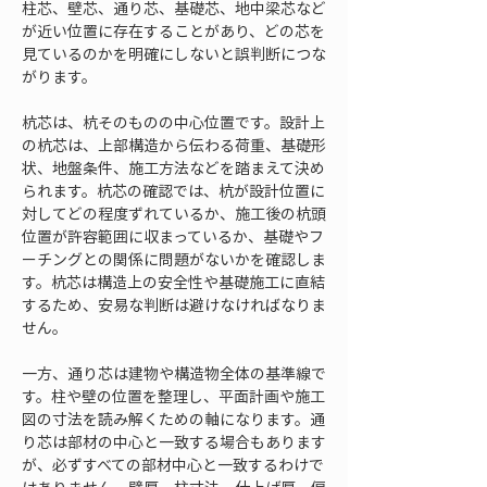
柱芯、壁芯、通り芯、基礎芯、地中梁芯など
が近い位置に存在することがあり、どの芯を
見ているのかを明確にしないと誤判断につな
がります。
杭芯は、杭そのものの中心位置です。設計上
の杭芯は、上部構造から伝わる荷重、基礎形
状、地盤条件、施工方法などを踏まえて決め
られます。杭芯の確認では、杭が設計位置に
対してどの程度ずれているか、施工後の杭頭
位置が許容範囲に収まっているか、基礎やフ
ーチングとの関係に問題がないかを確認しま
す。杭芯は構造上の安全性や基礎施工に直結
するため、安易な判断は避けなければなりま
せん。
一方、通り芯は建物や構造物全体の基準線で
す。柱や壁の位置を整理し、平面計画や施工
図の寸法を読み解くための軸になります。通
り芯は部材の中心と一致する場合もあります
が、必ずすべての部材中心と一致するわけで