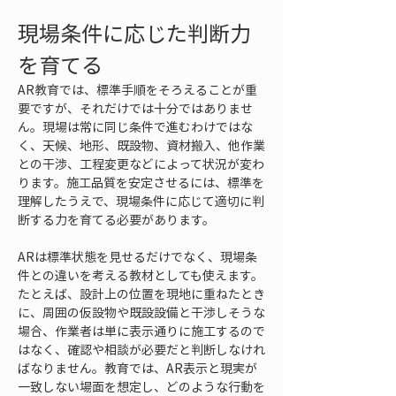
現場条件に応じた判断力
を育てる
AR教育では、標準手順をそろえることが重
要ですが、それだけでは十分ではありませ
ん。現場は常に同じ条件で進むわけではな
く、天候、地形、既設物、資材搬入、他作業
との干渉、工程変更などによって状況が変わ
ります。施工品質を安定させるには、標準を
理解したうえで、現場条件に応じて適切に判
断する力を育てる必要があります。
ARは標準状態を見せるだけでなく、現場条
件との違いを考える教材としても使えます。
たとえば、設計上の位置を現地に重ねたとき
に、周囲の仮設物や既設設備と干渉しそうな
場合、作業者は単に表示通りに施工するので
はなく、確認や相談が必要だと判断しなけれ
ばなりません。教育では、AR表示と現実が
一致しない場面を想定し、どのような行動を