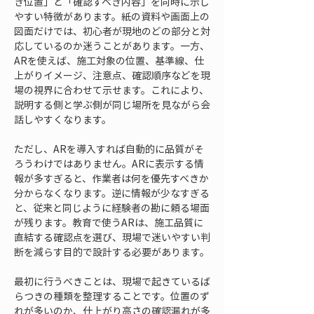
き位置」と「確認すべき内容」を同時に示し
やすい特徴があります。紙の資料や画面上の
図面だけでは、初心者が現地のどの部分と対
応しているのか迷うことがあります。一方、
ARを使えば、施工対象の位置、基準線、仕
上がりイメージ、注意点、確認順序などを現
場の視界に合わせて示せます。これにより、
説明する側と学ぶ側が同じ場所を見ながら会
話しやすくなります。
ただし、ARを導入すれば自動的に品質がそ
ろうわけではありません。ARに表示する情
報が多すぎると、作業者は何を優先すべきか
分からなくなります。逆に情報が少なすぎる
と、従来と同じように経験者の勘に頼る場面
が残ります。教育で使うARは、施工品質に
直結する確認点を選び、現場で迷いやすい判
断を減らす目的で設計する必要があります。
最初に行うべきことは、現場で起きているば
らつきの種類を整理することです。位置のず
れが多いのか、仕上がり高さの確認漏れが多