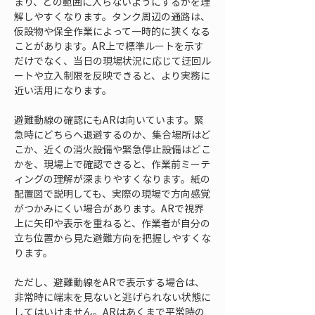
まり、どの範囲に入らないようにするかを理
解しやすくなります。タンク周辺の通路は、
仮設物や保全作業によって一時的に狭くなる
ことがあります。AR上で標準ルートを示す
だけでなく、当日の現場状況に応じて迂回ル
ートや立入制限を反映できると、より実務に
近い活用になります。
避難動線の確認にもARは向いています。緊
急時にどちらへ退避するのか、集合場所はど
こか、近くの消火設備や緊急停止設備はどこ
かを、現場上で確認できると、作業前ミーテ
ィングの理解が深まりやすくなります。紙の
配置図で説明しても、実際の現場で方向感覚
がつかみにくい場合があります。ARで視界
上に矢印や表示を重ねると、作業者が自分の
立ち位置から見た避難方向を把握しやすくな
ります。
ただし、避難動線をARで表示する場合は、
非常時に端末を見ないと逃げられない状態に
してはいけません。ARはあくまで平常時の