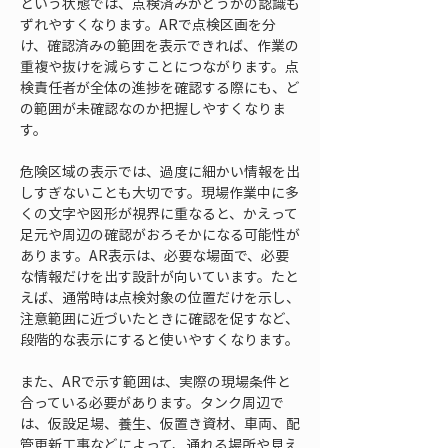
という状態では、点検済みかどうかの認識も
ずれやすくなります。ARで点検区画を分
け、確認済みの範囲を表示できれば、作業の
重複や抜けを減らすことにつながります。点
検責任者が全体の進捗を確認する際にも、ど
の範囲が未確認なのか把握しやすくなりま
す。
危険区域の表示では、過度に細かい情報を出
しすぎないことも大切です。現場作業中に多
くの文字や図形が視界に重なると、かえって
足元や周辺の確認がおろそかになる可能性が
あります。AR表示は、必要な場面で、必要
な情報だけを出す設計が向いています。たと
えば、通常時は点検対象の位置だけを示し、
注意範囲に近づいたときに確認を促すなど、
段階的な表示にすると使いやすくなります。
また、ARで示す範囲は、実際の現場条件と
合っている必要があります。タンク周辺で
は、仮設足場、養生、仮置き資材、車両、配
管更新工事などによって、通れる場所や見え