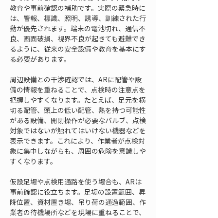
教育や事前確認の補助です。実際の緊急時に
は、警報、標識、照明、誘導、訓練された行
動が優先されます。端末の電池切れ、通信不
良、画面破損、視界不良が起きても避難でき
るように、従来の安全設備や教育を基本にす
る必要があります。
周辺設備との干渉確認では、ARに配管や設
備の情報を重ねることで、点検時の注意点を
把握しやすくなります。たとえば、足元を横
切る配管、頭上の低い配管、熱を持つ可能性
がある設備、開閉操作が必要なバルブ、点検
対象ではないが触れてはいけない機器などを
表示できます。これにより、作業者が点検対
象に集中しながらも、周囲の危険を意識しや
すくなります。
仮設足場や点検用通路を使う場合も、ARは
事前確認に役立ちます。足場の設置範囲、昇
降位置、資材置き場、吊り荷の通過範囲、作
業者の待機場所などを現場に重ねることで、