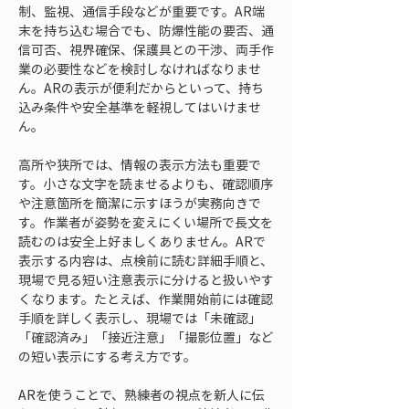
制、監視、通信手段などが重要です。AR端
末を持ち込む場合でも、防爆性能の要否、通
信可否、視界確保、保護具との干渉、両手作
業の必要性などを検討しなければなりませ
ん。ARの表示が便利だからといって、持ち
込み条件や安全基準を軽視してはいけませ
ん。
高所や狭所では、情報の表示方法も重要で
す。小さな文字を読ませるよりも、確認順序
や注意箇所を簡潔に示すほうが実務向きで
す。作業者が姿勢を変えにくい場所で長文を
読むのは安全上好ましくありません。ARで
表示する内容は、点検前に読む詳細手順と、
現場で見る短い注意表示に分けると扱いやす
くなります。たとえば、作業開始前には確認
手順を詳しく表示し、現場では「未確認」
「確認済み」「接近注意」「撮影位置」など
の短い表示にする考え方です。
ARを使うことで、熟練者の視点を新人に伝