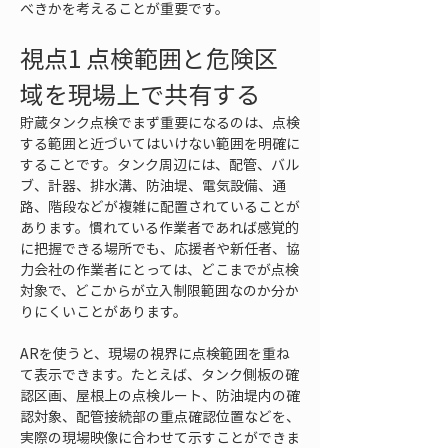
べきかを考えることが重要です。
視点1 点検範囲と危険区
域を現場上で共有する
貯蔵タンク点検でまず重要になるのは、点検
する範囲と近づいてはいけない範囲を明確に
することです。タンク周辺には、配管、バル
ブ、計器、排水溝、防油堤、電気設備、通
路、階段などが複雑に配置されていることが
あります。慣れている作業者であれば感覚的
に把握できる場所でも、応援者や新任者、協
力会社の作業者にとっては、どこまでが点検
対象で、どこからが立入制限範囲なのか分か
りにくいことがあります。
ARを使うと、現場の視界に点検範囲を重ね
て表示できます。たとえば、タンク側板の確
認区画、屋根上の点検ルート、防油堤内の確
認対象、配管接続部の重点確認位置などを、
実際の現場映像に合わせて示すことができま