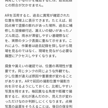
再発しているのかを確認するには、過去記録
との照合が欠かせません。
ARを活用すると、過去に異常が確認された
位置を現場上に表示できます。たとえば、前
回点検で塗膜の膨れがあった場所、過去に補
修した溶接線付近、漏えいの疑いがあったノ
ズル周辺、雨水が滞留しやすい基礎際など
を、実際のタンク表面に重ねて示せます。こ
れにより、作業者は過去記録を探しながら現
場を見るのではなく、現場を見ながら必要な
履歴にアクセスしやすくなります。
腐食や漏えいの確認では、位置の再現性が重
要です。同じタンクの同じような外観でも、
少し位置が違えば原因や重要度が変わること
があります。ARで前回の撮影位置や撮影方
向を示せるようにしておくと、比較しやすい
写真を残せます。毎回異なる角度や距離で撮
影すると、劣化が進んだのか、見え方が変わ
っただけなのか判断しにくくなります。点検
写真の品質をそろえることは、後日の保全判