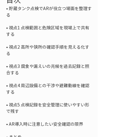
• 
貯蔵タンク点検でARが役立つ場面を整理す
• 
視点1 点検範囲と危険区域を現場上で共有
• 
視点2 高所や狭所の確認手順を見える化す
• 
視点3 腐食や漏えいの兆候を過去記録と照
• 
視点4 周辺設備との干渉や避難動線を確認
• 
視点5 点検記録を安全管理に使いやすい形
• 
• 
まとめ