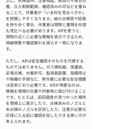
上に、点検箇所、注意喚起、過去の不具合位
置、立入制限範囲、確認済みの印などを重ね
ることで、作業者が「いま何を見るべきか」
を把握しやすくなります。紙の点検表や図面
を持ち歩く場合、作業者は現物と書類を何度
も見比べる必要があります。ARを使うと、
現物の近くに必要な情報を表示できるため、
視線移動や確認漏れを減らす一助になりま
す。
ただし、ARは安全確認そのものを代替する
ものではありません。ガス検知器、保護具、
足場点検、作業許可、監視員配置、設備停止
や隔離の手順など、実作業に必要な安全措置
は従来どおり必要です。ARが得意なのは、
情報を現場の位置や対象物と結び付けること
です。たとえば、前回腐食が見つかった場所
を現場上に表示したり、点検済みのノズルと
未点検のノズルを区別したり、注意が必要な
区域に入る前に確認を促したりする使い方が
考えられます。