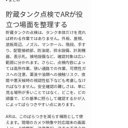
貯蔵タンク点検でARが役
立つ場面を整理する
貯蔵タンクの点検は、タンク本体だけを見れ
ば終わる作業ではありません。外板、屋根、
底板周辺、ノズル、マンホール、階段、手す
り、配管接続部、防油堤、排水設備、計測機
器、表示札、接地設備など、確認対象は広い
範囲に分かれます。さらに、点検内容によっ
ては高所作業、狭い通路での作業、可燃性ガ
スへの注意、薬液や油類への接触リスク、夜
間や悪天候時の視認性低下なども考慮しなけ
ればなりません。安全確認の難しさは、単に
見る場所が多いことではなく、どこを、どの
順番で、どの基準に照らして確認するかが人
によってばらつきやすい点にあります。
ARは、このばらつきを減らす補助として使
えます。現場のカメラ映像や対応端末の画面