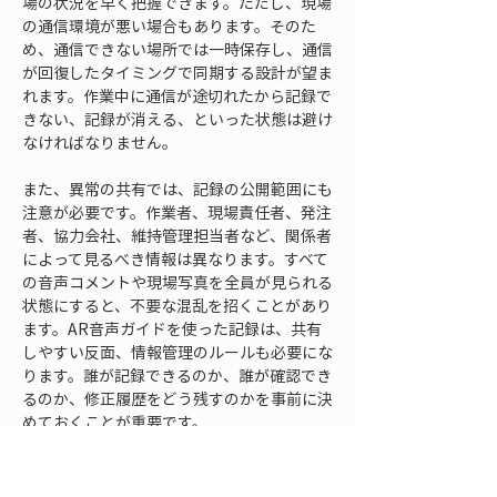
場の状況を早く把握できます。ただし、現場
の通信環境が悪い場合もあります。そのた
め、通信できない場所では一時保存し、通信
が回復したタイミングで同期する設計が望ま
れます。作業中に通信が途切れたから記録で
きない、記録が消える、といった状態は避け
なければなりません。
また、異常の共有では、記録の公開範囲にも
注意が必要です。作業者、現場責任者、発注
者、協力会社、維持管理担当者など、関係者
によって見るべき情報は異なります。すべて
の音声コメントや現場写真を全員が見られる
状態にすると、不要な混乱を招くことがあり
ます。AR音声ガイドを使った記録は、共有
しやすい反面、情報管理のルールも必要にな
ります。誰が記録できるのか、誰が確認でき
るのか、修正履歴をどう残すのかを事前に決
めておくことが重要です。
点検結果や異常箇所をその場で共有できる
と、現場と管理側の認識差を減らしやすくな