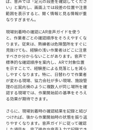
ば、音声では「足元の段差を確認してくださ
い」と案内し、画面上では段差の位置や注意
範囲を表示すると、聞く情報と見る情報が重
なりすぎません。
現場到着時の確認にAR音声ガイドを使う
と、作業者ごとの確認順序をそろえやすくな
ります。従来は、熟練者は危険箇所をすぐに
見抜けても、経験の浅い作業者はどこに注意
すべきか分からないことがあります。音声で
標準的な確認順序を案内し、ARで対象位置
を示すことで、経験差による見落としを減ら
しやすくなります。特に、日替わりで作業者
が変わる現場、協力会社が多い現場、施設管
理の巡回点検のように複数人が同じ場所を確
認する現場では、作業開始前の基準をそろえ
る効果が期待できます。
さらに、現場到着時の確認結果を記録と結び
つければ、後から作業開始時の状態を振り返
りやすくなります。音声ガイドに従って確認
した項目を、完了操作や音声入力で記録でき