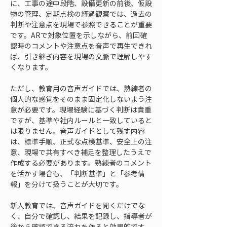
に、工事の途中段階、設備更新の前後、仮設
物の管理、定期点検の経過観察では、過去の
判断や注意点を現場で参照できることが重要
です。ARで対象位置を示しながら、前回確
認時のコメントや注意点を音声で再生できれ
ば、引き継ぎ内容を現場の文脈で理解しやす
くなります。
ただし、教育用の音声ガイドでは、熟練者の
個人的な感覚をそのまま固定化しないよう注
意が必要です。現場経験に基づく判断は貴重
ですが、基準や社内ルールと一致していると
は限りません。音声ガイドとして残す内容
は、標準手順、正式な点検基準、安全上の注
意、現場で共有すべき補足を整理したうえで
作成する必要があります。熟練者のコメント
を活かす場合も、「判断基準」と「参考情
報」を分けて扱うことが大切です。
新人教育では、音声ガイドを聞くだけでな
く、自分で確認し、結果を記録し、指導者が
後から確認できる流れを作ると効果的です。