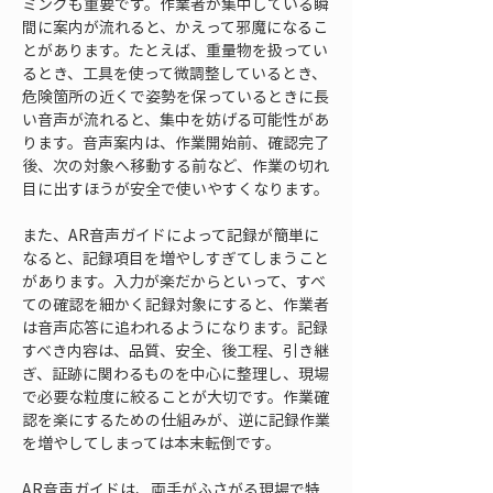
ミングも重要です。作業者が集中している瞬
間に案内が流れると、かえって邪魔になるこ
とがあります。たとえば、重量物を扱ってい
るとき、工具を使って微調整しているとき、
危険箇所の近くで姿勢を保っているときに長
い音声が流れると、集中を妨げる可能性があ
ります。音声案内は、作業開始前、確認完了
後、次の対象へ移動する前など、作業の切れ
目に出すほうが安全で使いやすくなります。
また、AR音声ガイドによって記録が簡単に
なると、記録項目を増やしすぎてしまうこと
があります。入力が楽だからといって、すべ
ての確認を細かく記録対象にすると、作業者
は音声応答に追われるようになります。記録
すべき内容は、品質、安全、後工程、引き継
ぎ、証跡に関わるものを中心に整理し、現場
で必要な粒度に絞ることが大切です。作業確
認を楽にするための仕組みが、逆に記録作業
を増やしてしまっては本末転倒です。
AR音声ガイドは、両手がふさがる現場で特