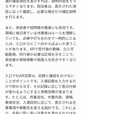
通の確認項目を表示すれば、説明内容をそろ
えやすくなります。担当者は、表示された項
目に沿って確認し、必要な場合だけ補足説明
を行えます。
また、来訪者や短時間作業者にも有効です。
現場に毎日来ている作業者はルールを理解し
ていても、点検や打ち合わせで一時的に入る
人は、入口からどこへ向かえばよいか迷うこ
とがあります。ARで受付後の動線、立入可
能範囲、同行者が必要な区域を示すことで、
来訪者の単独移動や誤進入を防ぎやすくなり
ます。
入口でのAR活用は、記録と確認を分けない
ことがポイントです。入場記録を入力するだ
けで終わらせず、その記録に応じて表示内容
が変わるようにすると実務効果が高まりま
す。たとえば、所属会社、作業内容、資格、
教育状況、入場目的に応じて、表示される注
意事項や移動先を変える設計です。これによ
り、全員に同じ長い注意文を見せるのではな