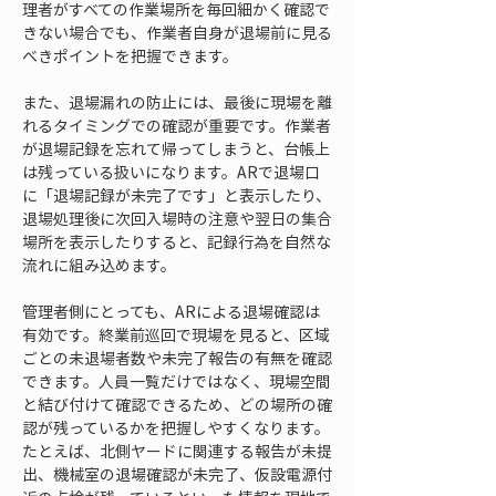
理者がすべての作業場所を毎回細かく確認で
きない場合でも、作業者自身が退場前に見る
べきポイントを把握できます。
また、退場漏れの防止には、最後に現場を離
れるタイミングでの確認が重要です。作業者
が退場記録を忘れて帰ってしまうと、台帳上
は残っている扱いになります。ARで退場口
に「退場記録が未完了です」と表示したり、
退場処理後に次回入場時の注意や翌日の集合
場所を表示したりすると、記録行為を自然な
流れに組み込めます。
管理者側にとっても、ARによる退場確認は
有効です。終業前巡回で現場を見ると、区域
ごとの未退場者数や未完了報告の有無を確認
できます。人員一覧だけではなく、現場空間
と結び付けて確認できるため、どの場所の確
認が残っているかを把握しやすくなります。
たとえば、北側ヤードに関連する報告が未提
出、機械室の退場確認が未完了、仮設電源付