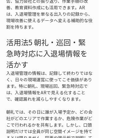
告、協力会社との振り返り、作業手順の改
善、教育資料作成にも活用できます。AR
は、入退場管理を単なる出入りの記録から、
現場改善に使えるデータへ変える補助的な役
割を持ちます。
活用法5 朝礼・巡回・緊
急時対応に入退場情報を
活かす
入退場管理の情報は、記録して終わりではな
く、日々の現場運営に使ってこそ価値があり
ます。特に朝礼、現場巡回、緊急時対応で
は、入退場情報をARで見える化すること
で、確認漏れを減らしやすくなります。
朝礼では、その日に誰が入場予定か、どの会
社がどのエリアで作業するか、危険作業がど
こで行われるかを共有します。しかし、口頭
説明だけでは全員が同じ空間イメージを持て
るとは限りません。図面や掲示板で説明して