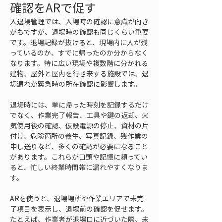
確認をARで促す
入退場管理では、入場時の確認に意識が向き
がちですが、退場時の確認も同じくらい重要
です。退場記録が抜けると、現場内に人が残
っているのか、すでに帰ったのか分からなく
なります。特に広い現場や複数階に分かれる
建物、屋外と屋内を行き来する施設では、退
場漏れが緊急時の所在確認に影響します。
退場時には、単に帰った時刻を記録するだけ
でなく、作業完了報告、工具や鍵の返却、火
気使用後の確認、仮設電源の停止、資材の片
付け、危険箇所の養生、写真記録、残作業の
申し送りなど、多くの確認が必要になること
があります。これらが口頭や記憶に頼ってい
ると、忙しい終業時間帯に漏れやすくなりま
す。
ARを使うと、退場場所や作業エリアで未完
了項目を表示し、退場前の確認を促せます。
たとえば、作業者が退場口に近づいた際、未