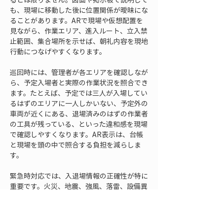
も、現場に移動した後に位置関係が曖昧にな
ることがあります。ARで現場や仮想配置を
見ながら、作業エリア、進入ルート、立入禁
止範囲、集合場所を示せば、朝礼内容を現地
行動につなげやすくなります。
巡回時には、管理者が各エリアを確認しなが
ら、予定入場者と実際の作業状況を照合でき
ます。たとえば、予定では三人が入場してい
るはずのエリアに一人しかいない、予定外の
車両が近くにある、退場済みのはずの作業者
の工具が残っている、といった違和感を現場
で確認しやすくなります。AR表示は、台帳
と現場を頭の中で照合する負担を減らしま
す。
緊急時対応では、入退場情報の正確性が特に
重要です。火災、地震、強風、落雷、設備異
常、重機事故などが起きた場合、現場内に誰
がいるのか、どの区域にいた可能性があるの
かを迅速に確認する必要があります。ARで