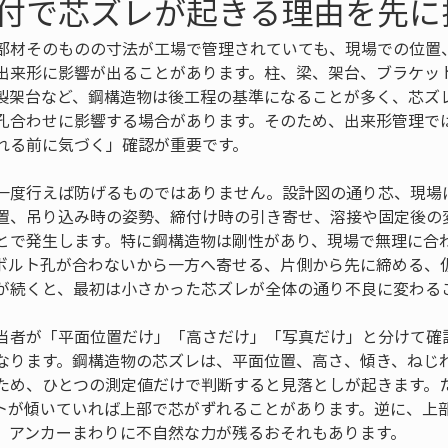
付で芯ズレが起きる理由を先に
部材そのものの寸法が工場で管理されていても、現場での位置
出来形に影響が出ることがあります。柱、梁、架台、ブラケッ
製架台など、鋼構造物は後工程の基準になることが多く、芯ズ
孔合わせに影響する場合があります。そのため、出来形管理で
れる前に気づく」確認が重要です。
一度行えば防げるものではありません。設計図の通り芯、現場
置、吊り込み時の姿勢、締付け時の引き寄せ、溶接や固定後の
とで発生します。特に鋼構造物は剛性があり、現場で無理に合
ボルト孔が合わないから一方へ寄せる、片側から先に締める、
が続くと、最初は小さかった芯ズレが全体の通り不良に変わる
当者が「平面位置だけ」「高さだけ」「写真だけ」と分けて確
なります。鋼構造物の芯ズレは、平面位置、高さ、傾き、ねじ
ため、ひとつの測定値だけで判断すると見落としが起きます。
トが傾いていれば上部で芯がずれることがあります。逆に、上
、アンカーまわりに不自然な力が残るおそれもあります。