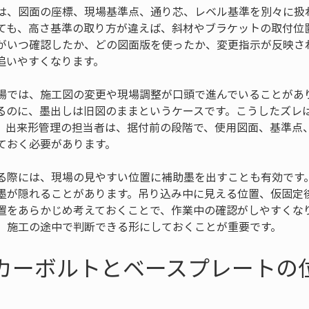
は、図面の座標、現場基準点、通り芯、レベル基準を別々に扱
ても、高さ基準の取り方が違えば、斜材やブラケットの取付位
がいつ確認したか、どの図面版を使ったか、変更指示が反映さ
追いやすくなります。
場では、施工図の変更や現場調整が口頭で進んでいることがあ
るのに、墨出しは旧図のままというケースです。こうしたズレ
。出来形管理の担当者は、据付前の段階で、使用図面、基準点
ておく必要があります。
る際には、現場の見やすい位置に補助墨を出すことも有効です
墨が隠れることがあります。吊り込み中に見える位置、仮固定
置をあらかじめ考えておくことで、作業中の確認がしやすくな
、施工の途中で判断できる形にしておくことが重要です。
ンカーボルトとベースプレートの