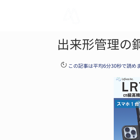
LRTK
Pho
出来形管理の
この記事は平均6分30秒で読め