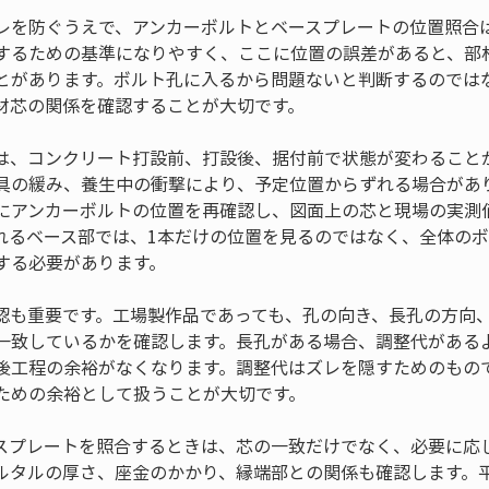
レを防ぐうえで、アンカーボルトとベースプレートの位置照合
するための基準になりやすく、ここに位置の誤差があると、部
とがあります。ボルト孔に入るから問題ないと判断するのでは
材芯の関係を確認することが大切です。
は、コンクリート打設前、打設後、据付前で状態が変わること
具の緩み、養生中の衝撃により、予定位置からずれる場合があ
にアンカーボルトの位置を再確認し、図面上の芯と現場の実測
れるベース部では、1本だけの位置を見るのではなく、全体の
する必要があります。
認も重要です。工場製作品であっても、孔の向き、長孔の方向
一致しているかを確認します。長孔がある場合、調整代がある
後工程の余裕がなくなります。調整代はズレを隠すためのもの
ための余裕として扱うことが大切です。
スプレートを照合するときは、芯の一致だけでなく、必要に応
ルタルの厚さ、座金のかかり、縁端部との関係も確認します。