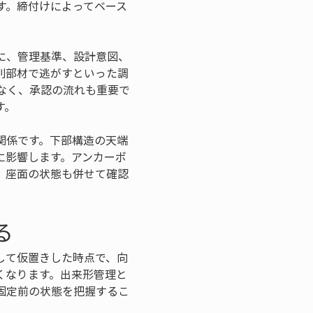
す。締付けによってベース
に、管理基準、設計意図、
別部材で逃がすといった調
なく、承認の流れも重要で
す。
関係です。下部構造の天端
に影響します。アンカーボ
、座面の状態も併せて確認
る
して仮置きした時点で、向
くなります。出来形管理と
固定前の状態を把握するこ