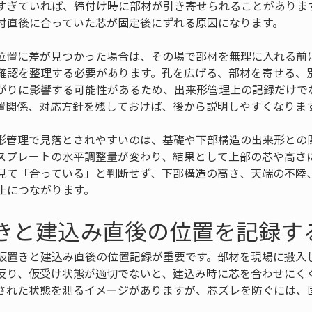
すぎていれば、締付け時に部材が引き寄せられることがありま
付直後に合っていた芯が固定後にずれる原因になります。
位置に差が見つかった場合は、その場で部材を無理に入れる前
確認を整理する必要があります。孔を広げる、部材を寄せる、
がりに影響する可能性があるため、出来形管理上の記録だけで
置関係、対応方針を残しておけば、後から説明しやすくなりま
形管理で見落とされやすいのは、基礎や下部構造の出来形との
スプレートの水平調整量が変わり、結果として上部の芯や高さ
見て「合っている」と判断せず、下部構造の高さ、天端の不陸
止につながります。
置きと建込み直後の位置を記録す
仮置きと建込み直後の位置記録が重要です。部材を現場に搬入
反り、仮受け状態が適切でないと、建込み時に芯を合わせにく
された状態を測るイメージがありますが、芯ズレを防ぐには、