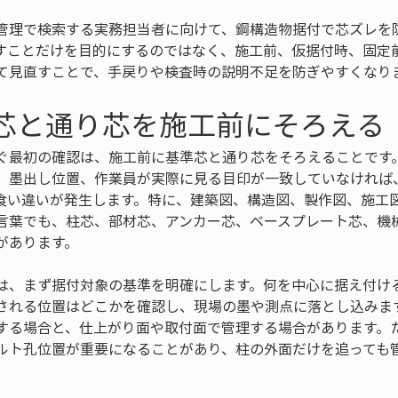
管理で検索する実務担当者に向けて、鋼構造物据付で芯ズレを
すことだけを目的にするのではなく、施工前、仮据付時、固定
て見直すことで、手戻りや検査時の説明不足を防ぎやすくなり
準芯と通り芯を施工前にそろえる
ぐ最初の確認は、施工前に基準芯と通り芯をそろえることです
、墨出し位置、作業員が実際に見る目印が一致していなければ
食い違いが発生します。特に、建築図、構造図、製作図、施工
言葉でも、柱芯、部材芯、アンカー芯、ベースプレート芯、機
があります。
は、まず据付対象の基準を明確にします。何を中心に据え付け
される位置はどこかを確認し、現場の墨や測点に落とし込みま
する場合と、仕上がり面や取付面で管理する場合があります。
ルト孔位置が重要になることがあり、柱の外面だけを追っても