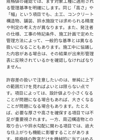
規格値の確認では、まず対象工種に適用され
る管理基準を明確にします。同じ「高さ」や
「幅」という項目でも、土工、コンクリート
構造物、舗装、排水施設では求められる精度
や判定の考え方が異なります。また、発注者
の仕様、工事の特記条件、施工計画で定めた
管理方法によって、一般的な基準とは異なる
扱いになることもあります。施工中に協議し
た内容がある場合は、その結果が出来形管理
表に反映されているかを確認しなければなり
ません。
許容差の扱いで注意したいのは、単純に上下
の範囲だけを見ればよいとは限らない点で
す。項目によっては、設計値より小さくなる
ことが問題になる場合もあれば、大きくなる
ことが問題になる場合もあります。たとえ
ば、必要な厚さや高さを確保する項目では不
足が重要視されます。一方、周辺構造物との
取り合いや排水勾配に関わる項目では、過大
な仕上がりも機能に影響することがありま
す。規格値の数字だけを機械的に当てはめる