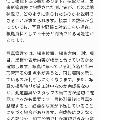
性も確認する必要があります。検査では、出
来形管理表に記載された測定値が、どの現地
状況で、どのように測られたものかを説明で
きることが求められます。帳票上の数値が合
っていても、写真や野帳と対応しない場合、
根拠資料として不十分と判断される可能性が
あります。
写真管理では、撮影位置、撮影方向、測定項
目、黒板や表示内容が帳票と合っているかを
確認します。写真に写っている測点名と出来
形管理表の測点名が違うと、同じ場所を示し
ているのか判断しにくくなります。また、写
真の撮影時期が施工途中なのか完成後なの
か、測定器具やスタッフの当て方が適切に確
認できるかも重要です。最終測量後に写真を
整理すると、必要な写真が不足していること
に気づく場合があります。完成後に見えなく
なる部分や、施工段階でしか確認できない部
分は、事前の写真管理が特に大切です。
野帳や現場メモは、測量成果の一次情報とし