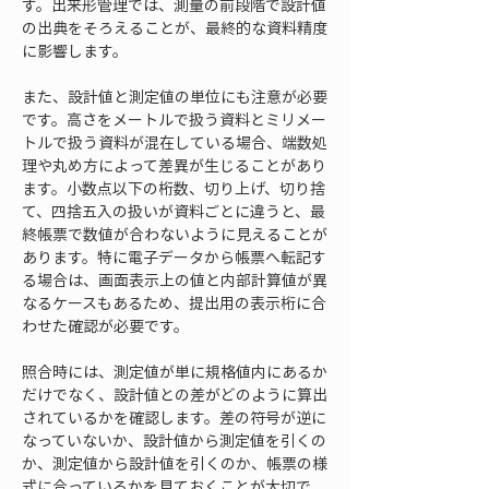
す。出来形管理では、測量の前段階で設計値
の出典をそろえることが、最終的な資料精度
に影響します。
また、設計値と測定値の単位にも注意が必要
です。高さをメートルで扱う資料とミリメー
トルで扱う資料が混在している場合、端数処
理や丸め方によって差異が生じることがあり
ます。小数点以下の桁数、切り上げ、切り捨
て、四捨五入の扱いが資料ごとに違うと、最
終帳票で数値が合わないように見えることが
あります。特に電子データから帳票へ転記す
る場合は、画面表示上の値と内部計算値が異
なるケースもあるため、提出用の表示桁に合
わせた確認が必要です。
照合時には、測定値が単に規格値内にあるか
だけでなく、設計値との差がどのように算出
されているかを確認します。差の符号が逆に
なっていないか、設計値から測定値を引くの
か、測定値から設計値を引くのか、帳票の様
式に合っているかを見ておくことが大切で