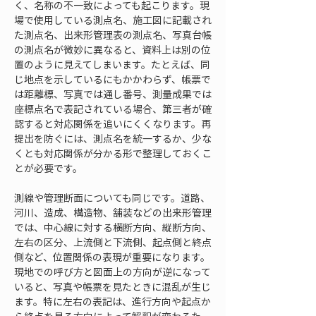
く、名称の不一致によっても起こります。現
場で使用している測点名、施工図に記載され
た測点名、出来形管理表の測点名、写真台帳
の測点名が微妙に異なると、資料上は別の位
置のように見えてしまいます。たとえば、同
じ地点を示しているにもかかわらず、帳票で
は距離標、写真では通し番号、測量成果では
座標点名で表記されている場合、第三者が確
認すると対応関係を追いにくくなります。再
提出を防ぐには、測点名を統一するか、少な
くとも対応関係が分かる形で整理しておくこ
とが必要です。
測線や管理断面についても同じです。道路、
河川、造成、構造物、舗装などの出来形管理
では、中心線に対する横断方向、縦断方向、
左右の区分、上流側と下流側、起点側と終点
側など、位置関係の表現が重要になります。
現地での呼び方と図面上の方向が逆になって
いると、写真や帳票を見たときに混乱が生じ
ます。特に左右の表記は、進行方向や起点か