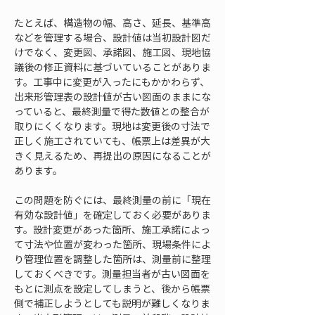
たとえば、構造物の幅、高さ、延長、基準高
などを管理する場合、設計値は当初設計図だ
けでなく、変更図、承諾図、施工図、現地協
議後の修正資料に基づいていることがありま
す。工事中に変更が入ったにもかかわらず、
出来形管理表の設計値が古い図面のままにな
っていると、最終測量で得た数値との整合が
取りにくくなります。現地は変更後の寸法で
正しく施工されていても、帳票上は差異が大
きく見えるため、再提出の原因になることが
あります。
この問題を防ぐには、最終測量の前に「現在
有効な設計値」を確定しておく必要がありま
す。設計変更があった箇所、施工承諾によっ
て寸法や位置が変わった箇所、現場条件によ
り管理位置を調整した箇所は、測量前に整理
しておくべきです。測量担当者が古い図面を
もとに測点を設定してしまうと、後から帳票
側で補正しようとしても説明が難しくなりま