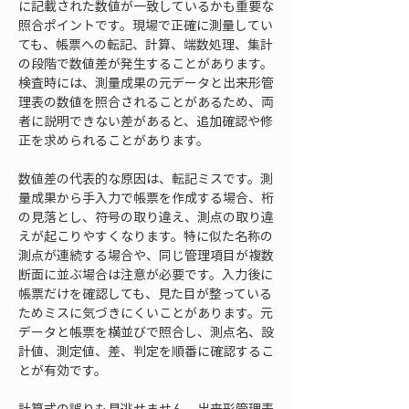
に記載された数値が一致しているかも重要な
照合ポイントです。現場で正確に測量してい
ても、帳票への転記、計算、端数処理、集計
の段階で数値差が発生することがあります。
検査時には、測量成果の元データと出来形管
理表の数値を照合されることがあるため、両
者に説明できない差があると、追加確認や修
正を求められることがあります。
数値差の代表的な原因は、転記ミスです。測
量成果から手入力で帳票を作成する場合、桁
の見落とし、符号の取り違え、測点の取り違
えが起こりやすくなります。特に似た名称の
測点が連続する場合や、同じ管理項目が複数
断面に並ぶ場合は注意が必要です。入力後に
帳票だけを確認しても、見た目が整っている
ためミスに気づきにくいことがあります。元
データと帳票を横並びで照合し、測点名、設
計値、測定値、差、判定を順番に確認するこ
とが有効です。
計算式の誤りも見逃せません。出来形管理表