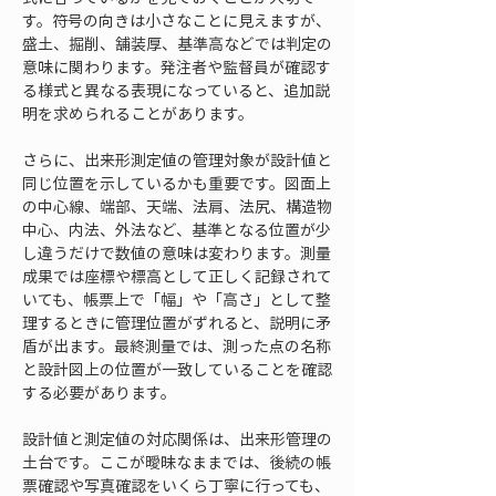
す。符号の向きは小さなことに見えますが、
盛土、掘削、舗装厚、基準高などでは判定の
意味に関わります。発注者や監督員が確認す
る様式と異なる表現になっていると、追加説
明を求められることがあります。
さらに、出来形測定値の管理対象が設計値と
同じ位置を示しているかも重要です。図面上
の中心線、端部、天端、法肩、法尻、構造物
中心、内法、外法など、基準となる位置が少
し違うだけで数値の意味は変わります。測量
成果では座標や標高として正しく記録されて
いても、帳票上で「幅」や「高さ」として整
理するときに管理位置がずれると、説明に矛
盾が出ます。最終測量では、測った点の名称
と設計図上の位置が一致していることを確認
する必要があります。
設計値と測定値の対応関係は、出来形管理の
土台です。ここが曖昧なままでは、後続の帳
票確認や写真確認をいくら丁寧に行っても、