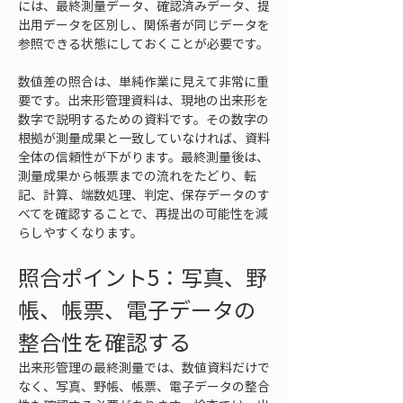
には、最終測量データ、確認済みデータ、提
出用データを区別し、関係者が同じデータを
参照できる状態にしておくことが必要です。
数値差の照合は、単純作業に見えて非常に重
要です。出来形管理資料は、現地の出来形を
数字で説明するための資料です。その数字の
根拠が測量成果と一致していなければ、資料
全体の信頼性が下がります。最終測量後は、
測量成果から帳票までの流れをたどり、転
記、計算、端数処理、判定、保存データのす
べてを確認することで、再提出の可能性を減
らしやすくなります。
照合ポイント5：写真、野
帳、帳票、電子データの
整合性を確認する
出来形管理の最終測量では、数値資料だけで
なく、写真、野帳、帳票、電子データの整合