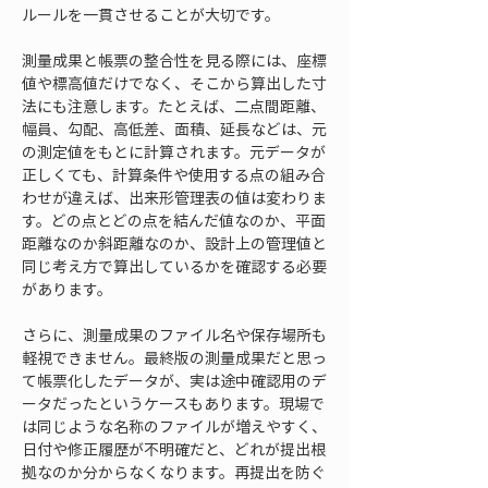
ルールを一貫させることが大切です。
測量成果と帳票の整合性を見る際には、座標
値や標高値だけでなく、そこから算出した寸
法にも注意します。たとえば、二点間距離、
幅員、勾配、高低差、面積、延長などは、元
の測定値をもとに計算されます。元データが
正しくても、計算条件や使用する点の組み合
わせが違えば、出来形管理表の値は変わりま
す。どの点とどの点を結んだ値なのか、平面
距離なのか斜距離なのか、設計上の管理値と
同じ考え方で算出しているかを確認する必要
があります。
さらに、測量成果のファイル名や保存場所も
軽視できません。最終版の測量成果だと思っ
て帳票化したデータが、実は途中確認用のデ
ータだったというケースもあります。現場で
は同じような名称のファイルが増えやすく、
日付や修正履歴が不明確だと、どれが提出根
拠なのか分からなくなります。再提出を防ぐ