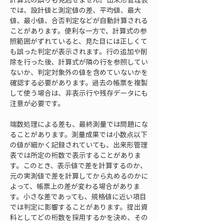
では、設計値と測定値の差、平均値、最大
値、最小値、合否判定などが自動計算される
ことがあります。便利な一方で、計算式の参
照範囲がずれていると、見た目には正しくて
も誤った判定が表示されます。行の追加や削
除を行った後、計算式が隣の行を参照してい
ないか、判定対象外の値を含めていないかを
確認する必要があります。過去の帳票を複製
して使う場合は、非表示行や残存データにも
注意が必要です。
端数処理による差も、最終測量では問題にな
ることがあります。測量成果では小数点以下
の値が細かく記録されていても、出来形管理
表では所定の桁数で表示することがありま
す。このとき、表示値で差を計算するのか、
元の実測値で差を計算してから丸めるのかに
よって、帳票上の差が変わる場合がありま
す。小さな差であっても、規格値に近い項目
では判定に影響することがあります。提出資
料としてどの桁数を採用するかを決め、その