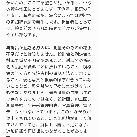
多いため、ここで不整合が見つかると、単な
る資料修正にとどまらず、再測量、帳票の作
り直し、写真の確認、場合によっては現地で
の追加確認まで発生します。担当者にとって
は、検査前の限られた時間で手戻りが集中し
やすい部分です。
再提出が起きる原因は、測量そのものの精度
不足だけとは限りません。設計値と測定値の
対応関係が不明確であること、測点名や断面
名の表記が資料ごとに揺れていること、規格
値の当て方が発注者側の確認方法とずれてい
ること、現地写真と帳票の順序が合っていな
いことなど、照合段階で早めに気づけるミス
も少なくありません。最終測量の成果は単独
で存在するものではなく、設計図、施工図、
測量野帳、出来形管理図表、写真管理、電子
データとつながっています。このつながりが
途中で切れていると、たとえ現地が正しく施
工されていても、資料上は説明不足となり、
追加確認や再提出につながることがありま