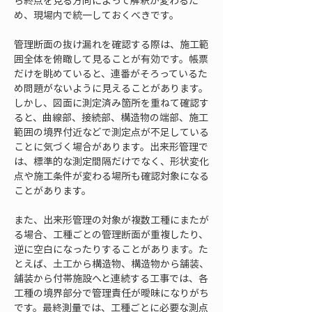
ら終点を見る方向によって解釈が変わるた
め、現場内で統一しておくべきです。
管理断面の抜け漏れを確認する際は、施工範
囲全体を俯瞰して見ることが有効です。帳票
だけを眺めていると、連番がそろっているた
め問題がないように見えることがあります。
しかし、図面に測定済み箇所を重ねて確認す
ると、曲線部、接続部、構造物の端部、施工
範囲の境界付近などで測定点が不足している
ことに気づく場合があります。出来形管理で
は、標準的な測定間隔だけでなく、形状変化
点や施工条件が変わる場所も確認対象になる
ことがあります。
また、出来形管理の対象が複数工種にまたが
る場合、工種ごとの管理断面が重複したり、
逆に空白になったりすることがあります。た
とえば、土工から構造物、構造物から舗装、
舗装から付帯施設へと連続する工事では、各
工種の境界部分で管理責任が曖昧になりがち
です。最終測量では、工種ごとに必要な測点