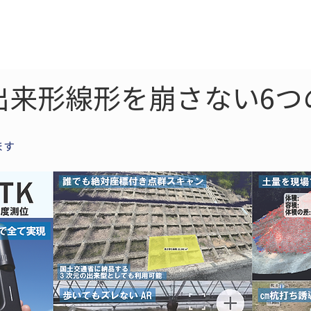
ne
LiDAR
ドローン
360
ソーラー
出来形線形を崩さない6つ
ます