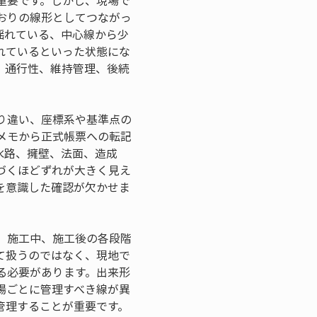
重要です。しかし、現場で
おりの線形としてつながっ
揺れている、中心線から少
れているといった状態にな
、通行性、維持管理、後続
り違い、座標系や基準点の
メモから正式帳票への転記
水路、擁壁、法面、造成
づくほどずれが大きく見え
を意識した確認が欠かせま
、施工中、施工後の各段階
て扱うのではなく、現地で
る必要があります。出来形
場ごとに管理すべき線が異
管理することが重要です。