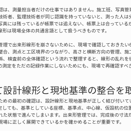
認は、測量担当者だけの仕事ではありません。施工班、写真管
技術者、監理技術者が同じ認識を持っていないと、測った人は
写真には残っているが帳票では追えない、帳票上は合っている
線形は現場全体の共通言語として扱うべきものです。
管理で出来形線形を崩さないために、現場で確認しておきたい
整合、測点と工区境界のつながり、高さと横断方向の管理、施
係、検査前の全体確認という流れで整理すると、線形の乱れを
の測定をただの記録作業にしないためにも、現場で再確認すべ
て設計線形と現地基準の整合を
ための最初の確認は、設計線形と現地基準が正しく結び付いて
定しても、基準としている座標、基準点、中心線、仮設杭の位
れた状態で進んでしまいます。出来形管理では、完成後の寸法
現場に正しく展開できているかを確かめることが重要です。