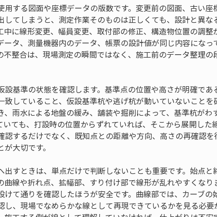
使用する図面や座標データの版数です。変更前の図面、古い座
出してしまうと、測定作業そのものは正しくても、設計と異な
工中に線形変更、幅員変更、取付部の修正、構造物位置の調整
データ、測量機器内のデータ、帳票の設計値が同じ内容になっ
の不整合は、現場測定の瞬間ではなく、施工前のデータ整理の
仮設基準の状態を確認します。基準点の位置や高さが明確であ
一致していること、仮設基準杭や逃げ杭が動いていないことを
き、雨水による地盤の緩み、舗装や掘削によって、基準杭がわ
ていても、打設時の位置からずれていれば、そこから展開した
確認するだけでなく、既知点との距離や方向、高さの再確認を
とが大切です。
へ出すときは、単点だけで判断しないことも重要です。始点と
の曲線や折れ点、拡幅部、すり付け部で線形が乱れやすくなり
設けて通りを確認したほうが安全です。曲線部では、カーブの
認し、現場でなめらかな線として再現できているかを見る必要