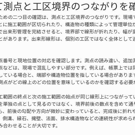
て測点と工区境界のつながりを
ための二つ目の確認は、測点と工区境界のつながりです。現場
とに施工範囲が区切られたり、構造物の種類によって管理単位
で出来形管理を完結させると、境界部で線形が折れたり、幅が
とがあります。出来形線形は、個別の工区ではなく全体として
点番号と現地位置の対応を確認します。測点の読み違い、追加
点などは、現場で混乱しやすい部分です。例えば、帳票上では
している場合と、端部や構造物位置を指している場合がありま
測点がどの線上のどの位置を意味しているのかを確認する必要
工範囲の終点と次の施工範囲の始点が同じ線形上につながって
を単独の点として見るのではなく、境界前後の数点を含めて通
も、前後の勾配や方向が微妙に変わっていると、完成後に折れ
、側溝、縁石、擁壁、法面、排水構造物などの連続性が求めら
み合わせることが大切です。