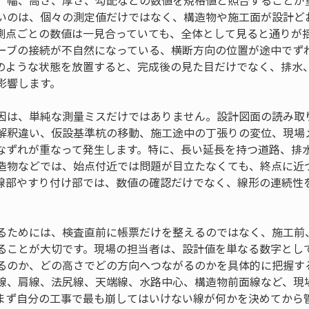
、幅、高さ、厚さ、勾配などの数値を規格値と照合することが
いのは、個々の測定値だけではなく、構造物や施工面が設計ど
測点ごとの数値は一見合っていても、全体として見ると通りが
ーブの接続が不自然になっている、横断方向の位置が途中でず
のような状態を放置すると、完成後の見た目だけでなく、排水
影響します。
因は、単純な測量ミスだけではありません。設計図面の読み取
解釈違い、仮設基準杭の移動、施工途中の丁張りの変位、現場
なずれが重なって発生します。特に、長い延長を持つ道路、排
造物などでは、始点付近では問題が目立たなくても、終点に近
線部やすり付け部では、数値の確認だけでなく、線形の連続性
るためには、検査直前に帳票だけを整えるのではなく、施工前
ることが大切です。現場の担当者は、設計値を単なる数字とし
るのか、どの高さでどの方向へつながるのかを具体的に把握す
線、肩線、法尻線、天端線、水路中心、構造物前面線など、現
まず自分の工事で最も崩してはいけない線が何かを決めてから