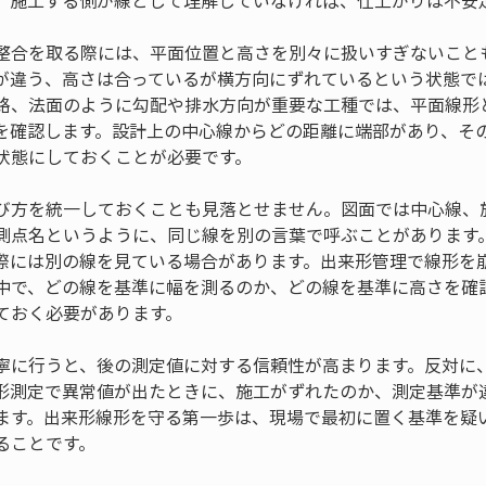
、施工する側が線として理解していなければ、仕上がりは不安
整合を取る際には、平面位置と高さを別々に扱いすぎないこと
が違う、高さは合っているが横方向にずれているという状態で
路、法面のように勾配や排水方向が重要な工種では、平面線形
を確認します。設計上の中心線からどの距離に端部があり、そ
状態にしておくことが必要です。
び方を統一しておくことも見落とせません。図面では中心線、
測点名というように、同じ線を別の言葉で呼ぶことがあります
際には別の線を見ている場合があります。出来形管理で線形を
中で、どの線を基準に幅を測るのか、どの線を基準に高さを確
ておく必要があります。
寧に行うと、後の測定値に対する信頼性が高まります。反対に
形測定で異常値が出たときに、施工がずれたのか、測定基準が
ます。出来形線形を守る第一歩は、現場で最初に置く基準を疑
ることです。